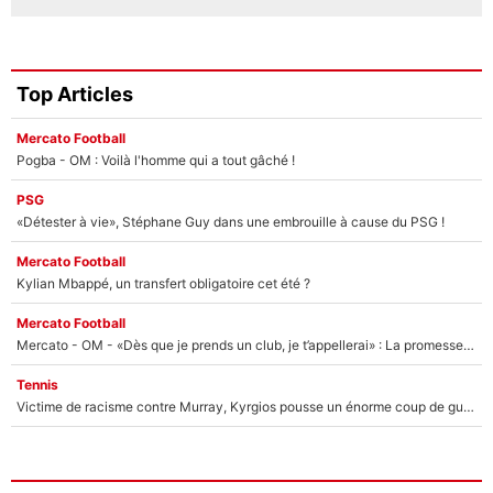
Top Articles
Mercato Football
Pogba - OM : Voilà l'homme qui a tout gâché !
PSG
«Détester à vie», Stéphane Guy dans une embrouille à cause du PSG !
Mercato Football
Kylian Mbappé, un transfert obligatoire cet été ?
Mercato Football
Mercato - OM - «Dès que je prends un club, je t’appellerai» : La promesse de Marcelino au moment de claquer la porte
Tennis
Victime de racisme contre Murray, Kyrgios pousse un énorme coup de gueule !