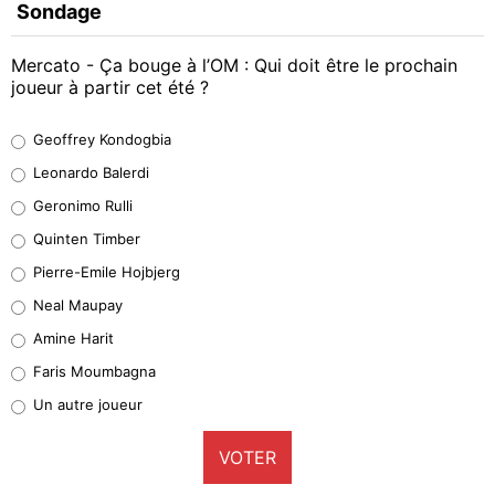
Sondage
Mercato - Ça bouge à l’OM : Qui doit être le prochain
joueur à partir cet été ?
Geoffrey Kondogbia
Geoffrey Kondogbia
38%
Leonardo Balerdi
Leonardo Balerdi
Geronimo Rulli
32%
Quinten Timber
Geronimo Rulli
Pierre-Emile Hojbjerg
5%
Neal Maupay
Quinten Timber
Amine Harit
1%
Faris Moumbagna
Pierre-Emile Hojbjerg
Un autre joueur
9%
VOTER
Neal Maupay
4%