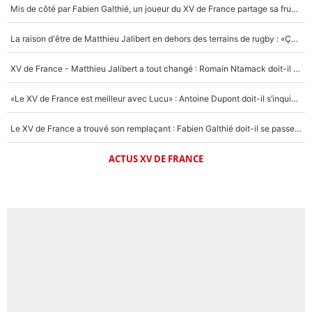
Mis de côté par Fabien Galthié, un joueur du XV de France partage sa frustration : «ils ne me l’ont pas dit tout de suite»
La raison d'être de Matthieu Jalibert en dehors des terrains de rugby : «Ça m'atteint autant que si tu touches à un membre de ma famille»
XV de France - Matthieu Jalibert a tout changé : Romain Ntamack doit-il s’inquiéter pour sa place à un an de la Coupe du monde ?
«Le XV de France est meilleur avec Lucu» : Antoine Dupont doit-il s’inquiéter pour sa place ?
Le XV de France a trouvé son remplaçant : Fabien Galthié doit-il se passer d'Antoine Dupont ?
ACTUS XV DE FRANCE