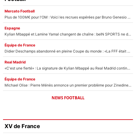
Mercato Football
Plus de 100M€ pour l'OM : Voici les recrues espérées par Bruno Genesio et Grégory Lorenzi après l’opération dégraissage
Espagne
Kylian Mbappé et Lamine Yamal changent de chaîne : beIN SPORTS ne digère pas cette décision historique et prédit un fiasco pour la Liga
Équipe de France
Didier Deschamps abandonné en pleine Coupe du monde : «La FFF était déjà passée à Zinedine Zidane»
Real Madrid
«C'est une fierté» : La signature de Kylian Mbappé au Real Madrid continue de régaler l'Espagne
Équipe de France
Michael Olise : Pierre Ménès annonce un premier problème pour Zinedine Zidane en équipe de France
NEWS FOOTBALL
XV de France