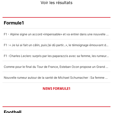
Voir les résultats
Amine Harit
3%
Faris Moumbagna
Formule1
5%
F1 - Alpine signe un accord «impensable» et va entrer dans une nouvelle dimension : Grande nouvelle pour Pierre Gasly !
Un autre joueur
5%
F1 : « Je lui ai fait un câlin, puis j’ai dû partir...», le témoignage émouvant de Max Verstappen sur sa fille
1555 personnes ont participé aux votes.
F1 : Charles Leclerc surpris par les paparazzis avec sa femme, les rumeurs étaient vraies !
Comme pour le final du Tour de France, Esteban Ocon propose un Grand Prix de Formule 1 à Paris : «Autour de l’Arc de Triomphe, ce serait génial» !
Nouvelle rumeur autour de la santé de Michael Schumacher : Sa femme Corinna sort du silence
NEWS FORMULE1
Football