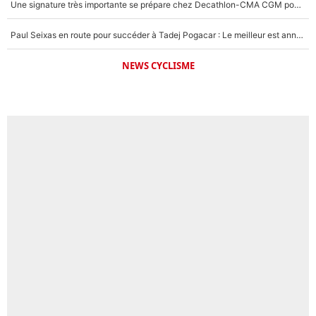
Une signature très importante se prépare chez Decathlon-CMA CGM pour aider Paul Seixas à gagner le Tour de France 2027
Paul Seixas en route pour succéder à Tadej Pogacar : Le meilleur est annoncé pour l’avenir de la pépite française
NEWS CYCLISME