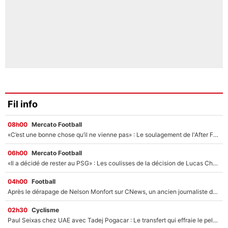
Fil info
08h00
Mercato Football
«C’est une bonne chose qu’il ne vienne pas» : Le soulagement de l'After Foot après le transfert avorté de Yan Diomandé au PSG
06h00
Mercato Football
«Il a décidé de rester au PSG» : Les coulisses de la décision de Lucas Chevalier pour son transfert
04h00
Football
Après le dérapage de Nelson Monfort sur CNews, un ancien journaliste de France Télévisions relance la polémique sur les incendies en Gironde
02h30
Cyclisme
Paul Seixas chez UAE avec Tadej Pogacar : Le transfert qui effraie le peloton, «c’est la pire des choses qui puisse arriver»