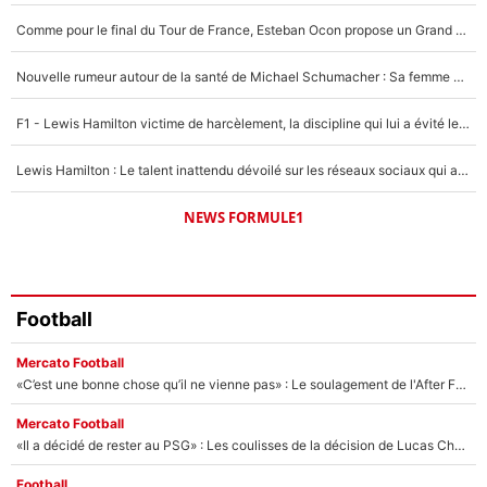
5%
Comme pour le final du Tour de France, Esteban Ocon propose un Grand Prix de Formule 1 à Paris : «Autour de l’Arc de Triomphe, ce serait génial» !
1464 personnes ont participé aux votes.
Nouvelle rumeur autour de la santé de Michael Schumacher : Sa femme Corinna sort du silence
F1 - Lewis Hamilton victime de harcèlement, la discipline qui lui a évité le pire : «J'aurais probablement mal tourné»
Lewis Hamilton : Le talent inattendu dévoilé sur les réseaux sociaux qui a impressionné Kim Kardashian pendant leurs vacances en amoureux !
NEWS FORMULE1
Football
Mercato Football
«C’est une bonne chose qu’il ne vienne pas» : Le soulagement de l'After Foot après le transfert avorté de Yan Diomandé au PSG
Mercato Football
«Il a décidé de rester au PSG» : Les coulisses de la décision de Lucas Chevalier pour son transfert
Football