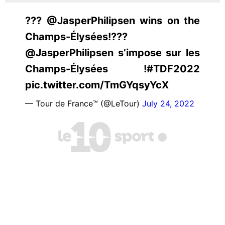
??? @JasperPhilipsen wins on the
Champs-Élysées!???
@JasperPhilipsen s’impose sur les
Champs-Élysées !#TDF2022
pic.twitter.com/TmGYqsyYcX
— Tour de France™ (@LeTour)
July 24, 2022