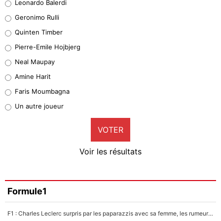
Leonardo Balerdi
Leonardo Balerdi
Geronimo Rulli
32%
Quinten Timber
Geronimo Rulli
Pierre-Emile Hojbjerg
4%
Neal Maupay
Quinten Timber
Amine Harit
1%
Faris Moumbagna
Pierre-Emile Hojbjerg
Un autre joueur
9%
VOTER
Neal Maupay
4%
Voir les résultats
Amine Harit
3%
Faris Moumbagna
Formule1
4%
F1 : Charles Leclerc surpris par les paparazzis avec sa femme, les rumeurs étaient vraies !
Un autre joueur