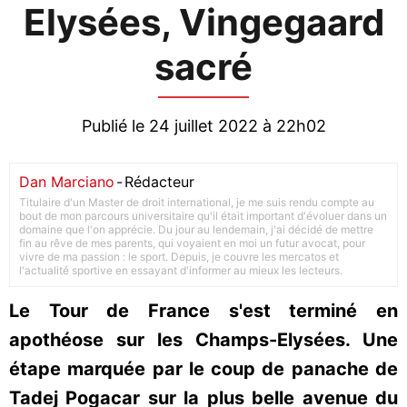
Elysées, Vingegaard
sacré
Publié le 24 juillet 2022 à 22h02
Dan Marciano
-
Rédacteur
Titulaire d'un Master de droit international, je me suis rendu compte au
bout de mon parcours universitaire qu'il était important d'évoluer dans un
domaine que l'on apprécie. Du jour au lendemain, j'ai décidé de mettre
fin au rêve de mes parents, qui voyaient en moi un futur avocat, pour
vivre de ma passion : le sport. Depuis, je couvre les mercatos et
l'actualité sportive en essayant d'informer au mieux les lecteurs.
Le Tour de France s'est terminé en
apothéose sur les Champs-Elysées. Une
étape marquée par le coup de panache de
Tadej Pogacar sur la plus belle avenue du