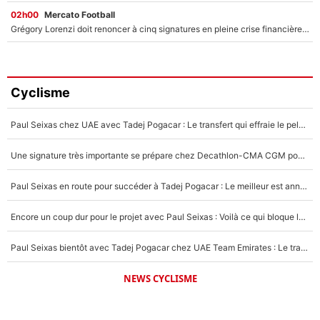
02h00
Mercato Football
Grégory Lorenzi doit renoncer à cinq signatures en pleine crise financière : L’IA propose sept noms à l’OM pour un mercato réussi... à seulement 5M€ !
Cyclisme
Paul Seixas chez UAE avec Tadej Pogacar : Le transfert qui effraie le peloton, «c’est la pire des choses qui puisse arriver»
Une signature très importante se prépare chez Decathlon-CMA CGM pour aider Paul Seixas à gagner le Tour de France 2027
Paul Seixas en route pour succéder à Tadej Pogacar : Le meilleur est annoncé pour l’avenir de la pépite française
Encore un coup dur pour le projet avec Paul Seixas : Voilà ce qui bloque le transfert d’un coureur chez Decathlon-CMA CGM
Paul Seixas bientôt avec Tadej Pogacar chez UAE Team Emirates : Le transfert surprise qui se prépare après le Tour de France 2026 !
NEWS CYCLISME