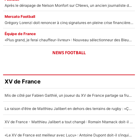
Après le dérapage de Nelson Monfort sur CNews, un ancien journaliste de France Télévisions relance la polémique sur les incendies en Gironde
Mercato Football
Grégory Lorenzi doit renoncer à cinq signatures en pleine crise financière : L’IA propose sept noms à l’OM pour un mercato réussi... à seulement 5M€ !
Équipe de France
«Plus grand, je ferai chauffeur-livreur» : Nouveau sélectionneur des Bleus, Zinédine Zidane s’était imaginé un avenir très différent lorsqu'il était enfant
NEWS FOOTBALL
XV de France
Mis de côté par Fabien Galthié, un joueur du XV de France partage sa frustration : «ils ne me l’ont pas dit tout de suite»
La raison d'être de Matthieu Jalibert en dehors des terrains de rugby : «Ça m'atteint autant que si tu touches à un membre de ma famille»
XV de France - Matthieu Jalibert a tout changé : Romain Ntamack doit-il s’inquiéter pour sa place à un an de la Coupe du monde ?
«Le XV de France est meilleur avec Lucu» : Antoine Dupont doit-il s’inquiéter pour sa place ?