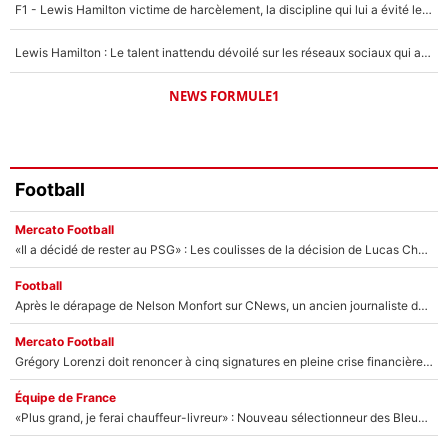
F1 - Lewis Hamilton victime de harcèlement, la discipline qui lui a évité le pire : «J'aurais probablement mal tourné»
Lewis Hamilton : Le talent inattendu dévoilé sur les réseaux sociaux qui a impressionné Kim Kardashian pendant leurs vacances en amoureux !
NEWS FORMULE1
Football
Mercato Football
«Il a décidé de rester au PSG» : Les coulisses de la décision de Lucas Chevalier pour son transfert
Football
Après le dérapage de Nelson Monfort sur CNews, un ancien journaliste de France Télévisions relance la polémique sur les incendies en Gironde
Mercato Football
Grégory Lorenzi doit renoncer à cinq signatures en pleine crise financière : L’IA propose sept noms à l’OM pour un mercato réussi... à seulement 5M€ !
Équipe de France
«Plus grand, je ferai chauffeur-livreur» : Nouveau sélectionneur des Bleus, Zinédine Zidane s’était imaginé un avenir très différent lorsqu'il était enfant