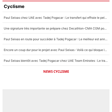
Cyclisme
Paul Seixas chez UAE avec Tadej Pogacar : Le transfert qui effraie le peloton, «c’est la pire des choses qui puisse arriver»
Une signature très importante se prépare chez Decathlon-CMA CGM pour aider Paul Seixas à gagner le Tour de France 2027
Paul Seixas en route pour succéder à Tadej Pogacar : Le meilleur est annoncé pour l’avenir de la pépite française
Encore un coup dur pour le projet avec Paul Seixas : Voilà ce qui bloque le transfert d’un coureur chez Decathlon-CMA CGM
Paul Seixas bientôt avec Tadej Pogacar chez UAE Team Emirates : Le transfert surprise qui se prépare après le Tour de France 2026 !
NEWS CYCLISME