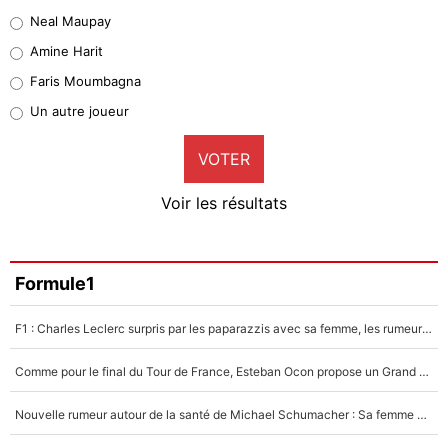
4%
Neal Maupay
Quinten Timber
Amine Harit
1%
Faris Moumbagna
Pierre-Emile Hojbjerg
Un autre joueur
9%
VOTER
Neal Maupay
4%
Voir les résultats
Amine Harit
3%
Faris Moumbagna
Formule1
4%
F1 : Charles Leclerc surpris par les paparazzis avec sa femme, les rumeurs étaient vraies !
Un autre joueur
5%
Comme pour le final du Tour de France, Esteban Ocon propose un Grand Prix de Formule 1 à Paris : «Autour de l’Arc de Triomphe, ce serait génial» !
1462 personnes ont participé aux votes.
Nouvelle rumeur autour de la santé de Michael Schumacher : Sa femme Corinna sort du silence