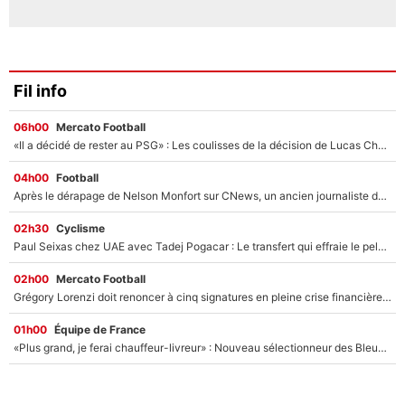
Fil info
06h00
Mercato Football
«Il a décidé de rester au PSG» : Les coulisses de la décision de Lucas Chevalier pour son transfert
04h00
Football
Après le dérapage de Nelson Monfort sur CNews, un ancien journaliste de France Télévisions relance la polémique sur les incendies en Gironde
02h30
Cyclisme
Paul Seixas chez UAE avec Tadej Pogacar : Le transfert qui effraie le peloton, «c’est la pire des choses qui puisse arriver»
02h00
Mercato Football
Grégory Lorenzi doit renoncer à cinq signatures en pleine crise financière : L’IA propose sept noms à l’OM pour un mercato réussi... à seulement 5M€ !
01h00
Équipe de France
«Plus grand, je ferai chauffeur-livreur» : Nouveau sélectionneur des Bleus, Zinédine Zidane s’était imaginé un avenir très différent lorsqu'il était enfant