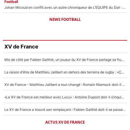
Football
Johan Micoud en conflit avec un autre chroniqueur de L’EQUIPE du Soir : «Pendant un moment, je ne les ai pas remis ensemble dans l'émission»
NEWS FOOTBALL
XV de France
Mis de côté par Fabien Galthié, un joueur du XV de France partage sa frustration : «ils ne me l’ont pas dit tout de suite»
La raison d'être de Matthieu Jalibert en dehors des terrains de rugby : «Ça m'atteint autant que si tu touches à un membre de ma famille»
XV de France - Matthieu Jalibert a tout changé : Romain Ntamack doit-il s’inquiéter pour sa place à un an de la Coupe du monde ?
«Le XV de France est meilleur avec Lucu» : Antoine Dupont doit-il s’inquiéter pour sa place ?
Le XV de France a trouvé son remplaçant : Fabien Galthié doit-il se passer d'Antoine Dupont ?
ACTUS XV DE FRANCE