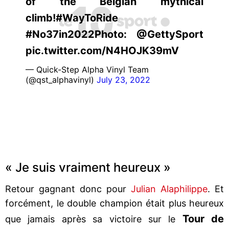
of the Belgian mythical
climb!#WayToRide
#No37in2022Photo: @GettySport
pic.twitter.com/N4HOJK39mV
— Quick-Step Alpha Vinyl Team
(@qst_alphavinyl)
July 23, 2022
« Je suis vraiment heureux »
Retour gagnant donc pour
Julian Alaphilippe
. Et
forcément, le double champion était plus heureux
Tour de
que jamais après sa victoire sur le