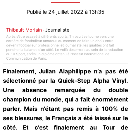
Publié le 24 juillet 2022 à 13h35
Thibault Morlain
-
Journaliste
Après s’être essayé à différents sports, Thibault se tourne vers une
carrière de footballeur amateur. Au moment de faire un choix entre
devenir footballeur professionnel et journaliste, les qualités ont fait
pencher la balance d’un côté. Le voilà désormais au sein de la rédaction
du 10 Sport, après un diplôme obtenu à l’Institut International de
Communication de Paris.
Finalement, Julian Alaphilippe n’a pas été
sélectionné par la Quick-Step Alpha Vinyl.
Une absence remarquée du double
champion du monde, qui a fait énormément
parler. Mais n’étant pas remis à 100% de
ses blessures, le Français a été laissé sur le
côté. Et c’est finalement au Tour de