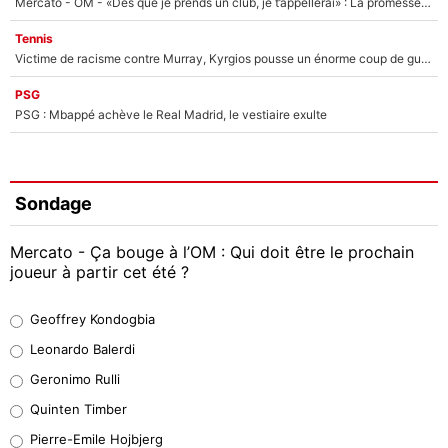
Mercato - OM - «Dès que je prends un club, je t’appellerai» : La promesse de Marcelino au moment de claquer la porte
Tennis
Victime de racisme contre Murray, Kyrgios pousse un énorme coup de gueule !
PSG
PSG : Mbappé achève le Real Madrid, le vestiaire exulte
Sondage
Mercato - Ça bouge à l’OM : Qui doit être le prochain
joueur à partir cet été ?
Geoffrey Kondogbia
Geoffrey Kondogbia
38%
Leonardo Balerdi
Leonardo Balerdi
Geronimo Rulli
32%
Quinten Timber
Geronimo Rulli
Pierre-Emile Hojbjerg