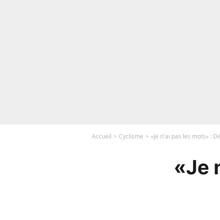
Accueil
Cyclisme
«Je n'ai pas les mots» : 
«Je 