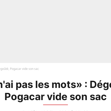
Dégoûté, Pogacar vide son sac
n'ai pas les mots» : Dég
Pogacar vide son sac