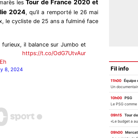
Tour de France 2020 et
marès les
alie 2024
, qu’il a remporté le 26 mai
x, le cycliste de 25 ans a fulminé face
furieux, il balance sur Jumbo et
d !
https://t.co/OdG7UtvAur
3Eh
Fil info
ly 8, 2024
11h00
Équipe 
10h00
PSG
09h15
Tour de
09h00
Mercat