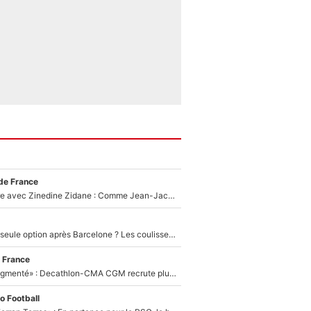
de France
Un documentaire avec Zinedine Zidane : Comme Jean-Jacques Goldman et Mylène Farmer, le nouveau sélectionneur de l'équipe de France a recalé une journaliste très connue
Le PSG comme seule option après Barcelone ? Les coulisses de la signature historique de Lionel Messi sont révélées au grand jour !
 France
«Le budget a augmenté» : Decathlon-CMA CGM recrute plusieurs coureurs pour offrir à Paul Seixas une équipe pour gagner le Tour de France 2027
o Football