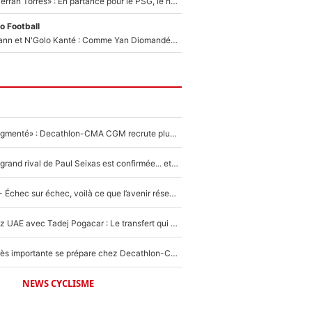
«Le suicide de Ferran Torres» : En partance pour le PSG, le héros de la finale de la Coupe du monde s'attire les foudres de la presse espagnole !
o Football
Antoine Griezmann et N'Golo Kanté : Comme Yan Diomandé, les deux champions du monde ont refusé de signer au PSG !
«Le budget a augmenté» : Decathlon-CMA CGM recrute plusieurs coureurs pour offrir à Paul Seixas une équipe pour gagner le Tour de France 2027
La signature du grand rival de Paul Seixas est confirmée... et c'est une excellente nouvelle pour l'équipe Decathlon-CMA CGM !
Tour de France - Échec sur échec, voilà ce que l’avenir réserve à Paul Seixas : «Tant qu’il y aura un Pogacar comme celui-là...»
Paul Seixas chez UAE avec Tadej Pogacar : Le transfert qui effraie le peloton, «c’est la pire des choses qui puisse arriver»
Une signature très importante se prépare chez Decathlon-CMA CGM pour aider Paul Seixas à gagner le Tour de France 2027
NEWS CYCLISME