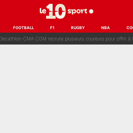
 Comme Jean-Jacques Goldman et Mylène Farmer, le nouveau sélectionneur de l'équipe 
ès Barcelone ? Les coulisses de la signature historique de Lionel 
FOOTBALL
F1
RUGBY
NBA
CO
on-CMA CGM recrute plusieurs coureurs pour offrir à Paul Seixas une équ
n partance pour le PSG, le héros de la finale de la Coupe du monde s'atti
lo Kanté : Comme Yan Diomandé, les deux champions du mon