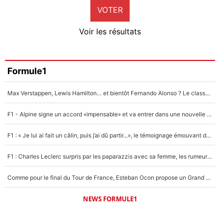
VOTER
Neal Maupay
4%
Voir les résultats
Amine Harit
3%
Faris Moumbagna
Formule1
4%
Max Verstappen, Lewis Hamilton… et bientôt Fernando Alonso ? Le classement des pilotes les mieux payés en Formule 1 risque de changer !
Un autre joueur
5%
F1 - Alpine signe un accord «impensable» et va entrer dans une nouvelle dimension : Grande nouvelle pour Pierre Gasly !
1650 personnes ont participé aux votes.
F1 : « Je lui ai fait un câlin, puis j’ai dû partir...», le témoignage émouvant de Max Verstappen sur sa fille
F1 : Charles Leclerc surpris par les paparazzis avec sa femme, les rumeurs étaient vraies !
Comme pour le final du Tour de France, Esteban Ocon propose un Grand Prix de Formule 1 à Paris : «Autour de l’Arc de Triomphe, ce serait génial» !
NEWS FORMULE1