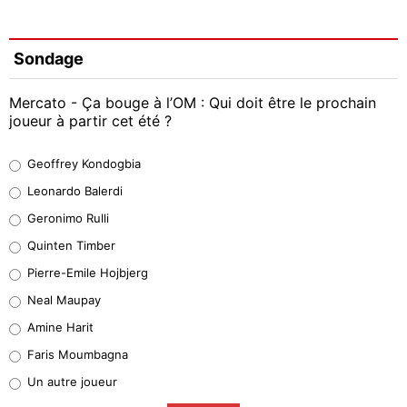
Sondage
Mercato - Ça bouge à l’OM : Qui doit être le prochain
joueur à partir cet été ?
Geoffrey Kondogbia
Geoffrey Kondogbia
38%
Leonardo Balerdi
Leonardo Balerdi
Geronimo Rulli
32%
Quinten Timber
Geronimo Rulli
Pierre-Emile Hojbjerg
5%
Neal Maupay
Quinten Timber
Amine Harit
1%
Faris Moumbagna
Pierre-Emile Hojbjerg
Un autre joueur
9%