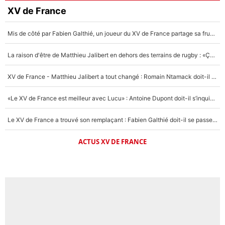
XV de France
Mis de côté par Fabien Galthié, un joueur du XV de France partage sa frustration : «ils ne me l’ont pas dit tout de suite»
La raison d'être de Matthieu Jalibert en dehors des terrains de rugby : «Ça m'atteint autant que si tu touches à un membre de ma famille»
XV de France - Matthieu Jalibert a tout changé : Romain Ntamack doit-il s’inquiéter pour sa place à un an de la Coupe du monde ?
«Le XV de France est meilleur avec Lucu» : Antoine Dupont doit-il s’inquiéter pour sa place ?
Le XV de France a trouvé son remplaçant : Fabien Galthié doit-il se passer d'Antoine Dupont ?
ACTUS XV DE FRANCE