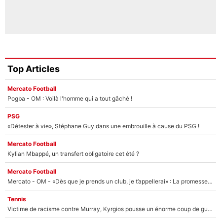
Top Articles
Mercato Football
Pogba - OM : Voilà l'homme qui a tout gâché !
PSG
«Détester à vie», Stéphane Guy dans une embrouille à cause du PSG !
Mercato Football
Kylian Mbappé, un transfert obligatoire cet été ?
Mercato Football
Mercato - OM - «Dès que je prends un club, je t’appellerai» : La promesse de Marcelino au moment de claquer la porte
Tennis
Victime de racisme contre Murray, Kyrgios pousse un énorme coup de gueule !