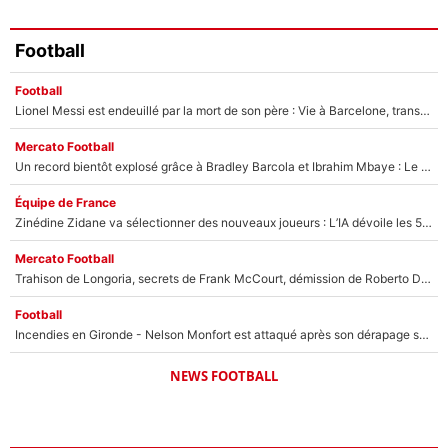
Football
Football
Lionel Messi est endeuillé par la mort de son père : Vie à Barcelone, transfert au PSG... voilà comment Jorge Messi a joué un rôle essentiel dans sa carrière !
Mercato Football
Un record bientôt explosé grâce à Bradley Barcola et Ibrahim Mbaye : Le PSG sur le point de réaliser un mercato historique ?
Équipe de France
Zinédine Zidane va sélectionner des nouveaux joueurs : L’IA dévoile les 5 cracks qui pourraient rapidement le rejoindre en équipe de France !
Mercato Football
Trahison de Longoria, secrets de Frank McCourt, démission de Roberto De Zerbi : Medhi Benatia se lâche sur son départ de l'OM et fait d'importantes révélations
Football
Incendies en Gironde - Nelson Monfort est attaqué après son dérapage sur CNews : «Et lui, il prend combien pour parler dans un studio climatisé?»
NEWS FOOTBALL