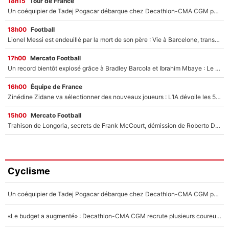
18h15
Tour de France
Un coéquipier de Tadej Pogacar débarque chez Decathlon-CMA CGM pour épauler Paul Seixas : «Mes meilleures années sont à venir»
18h00
Football
Lionel Messi est endeuillé par la mort de son père : Vie à Barcelone, transfert au PSG... voilà comment Jorge Messi a joué un rôle essentiel dans sa carrière !
17h00
Mercato Football
Un record bientôt explosé grâce à Bradley Barcola et Ibrahim Mbaye : Le PSG sur le point de réaliser un mercato historique ?
16h00
Équipe de France
Zinédine Zidane va sélectionner des nouveaux joueurs : L’IA dévoile les 5 cracks qui pourraient rapidement le rejoindre en équipe de France !
15h00
Mercato Football
Trahison de Longoria, secrets de Frank McCourt, démission de Roberto De Zerbi : Medhi Benatia se lâche sur son départ de l'OM et fait d'importantes révélations
Cyclisme
Un coéquipier de Tadej Pogacar débarque chez Decathlon-CMA CGM pour épauler Paul Seixas : «Mes meilleures années sont à venir»
«Le budget a augmenté» : Decathlon-CMA CGM recrute plusieurs coureurs pour offrir à Paul Seixas une équipe pour gagner le Tour de France 2027