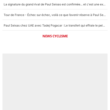
La signature du grand rival de Paul Seixas est confirmée... et c'est une excellente nouvelle pour l'équipe Decathlon-CMA CGM !
Tour de France - Échec sur échec, voilà ce que l’avenir réserve à Paul Seixas : «Tant qu’il y aura un Pogacar comme celui-là...»
Paul Seixas chez UAE avec Tadej Pogacar : Le transfert qui effraie le peloton, «c’est la pire des choses qui puisse arriver»
NEWS CYCLISME