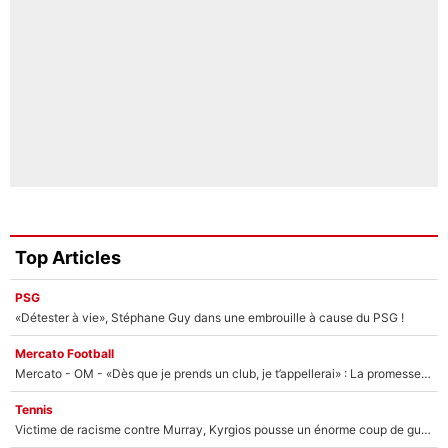
Top Articles
PSG
«Détester à vie», Stéphane Guy dans une embrouille à cause du PSG !
Mercato Football
Mercato - OM - «Dès que je prends un club, je t’appellerai» : La promesse de Marcelino au moment de claquer la porte
Tennis
Victime de racisme contre Murray, Kyrgios pousse un énorme coup de gueule !