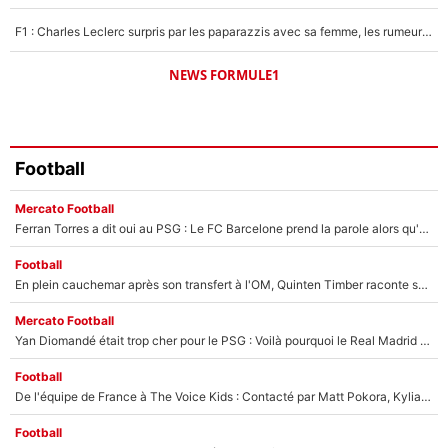
F1 : Charles Leclerc surpris par les paparazzis avec sa femme, les rumeurs étaient vraies !
NEWS FORMULE1
Football
Mercato Football
Ferran Torres a dit oui au PSG : Le FC Barcelone prend la parole alors qu'un transfert de l'attaquant espagnol prend forme
Football
En plein cauchemar après son transfert à l'OM, Quinten Timber raconte ses doutes après sa signature à Marseille
Mercato Football
Yan Diomandé était trop cher pour le PSG : Voilà pourquoi le Real Madrid a accepté de payer la somme record de 140M€ pour boucler son transfert !
Football
De l'équipe de France à The Voice Kids : Contacté par Matt Pokora, Kylian Mbappé a accepté de jouer un rôle inédit sur TF1 !
Football