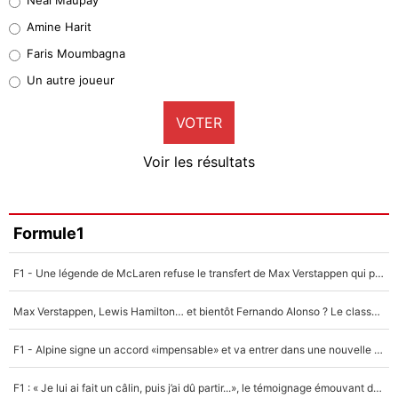
Quinten Timber
Amine Harit
1%
Faris Moumbagna
Pierre-Emile Hojbjerg
Un autre joueur
9%
VOTER
Neal Maupay
4%
Voir les résultats
Amine Harit
3%
Faris Moumbagna
Formule1
4%
F1 - Une légende de McLaren refuse le transfert de Max Verstappen qui pourrait «faire des vagues» et plomber l'ambiance dans l'équipe
Un autre joueur
5%
Max Verstappen, Lewis Hamilton… et bientôt Fernando Alonso ? Le classement des pilotes les mieux payés en Formule 1 risque de changer !
1673 personnes ont participé aux votes.
F1 - Alpine signe un accord «impensable» et va entrer dans une nouvelle dimension : Grande nouvelle pour Pierre Gasly !
F1 : « Je lui ai fait un câlin, puis j’ai dû partir...», le témoignage émouvant de Max Verstappen sur sa fille