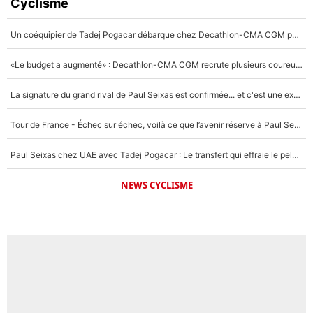
Cyclisme
Un coéquipier de Tadej Pogacar débarque chez Decathlon-CMA CGM pour épauler Paul Seixas : «Mes meilleures années sont à venir»
«Le budget a augmenté» : Decathlon-CMA CGM recrute plusieurs coureurs pour offrir à Paul Seixas une équipe pour gagner le Tour de France 2027
La signature du grand rival de Paul Seixas est confirmée... et c'est une excellente nouvelle pour l'équipe Decathlon-CMA CGM !
Tour de France - Échec sur échec, voilà ce que l’avenir réserve à Paul Seixas : «Tant qu’il y aura un Pogacar comme celui-là...»
Paul Seixas chez UAE avec Tadej Pogacar : Le transfert qui effraie le peloton, «c’est la pire des choses qui puisse arriver»
NEWS CYCLISME