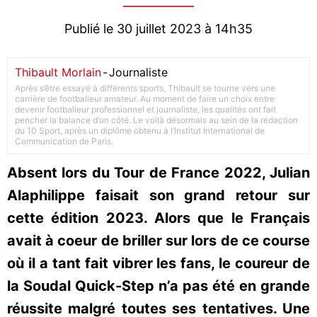
Publié le 30 juillet 2023 à 14h35
Thibault Morlain
-
Journaliste
Après s’être essayé à différents sports, Thibault se tourne vers une
carrière de footballeur amateur. Au moment de faire un choix entre
devenir footballeur professionnel et journaliste, les qualités ont fait
pencher la balance d’un côté. Le voilà désormais au sein de la rédaction
du 10 Sport, après un diplôme obtenu à l’Institut International de
Communication de Paris.
Absent lors du Tour de France 2022, Julian
Alaphilippe faisait son grand retour sur
cette édition 2023. Alors que le Français
avait à coeur de briller sur lors de ce course
où il a tant fait vibrer les fans, le coureur de
la Soudal Quick-Step n’a pas été en grande
réussite malgré toutes ses tentatives. Une