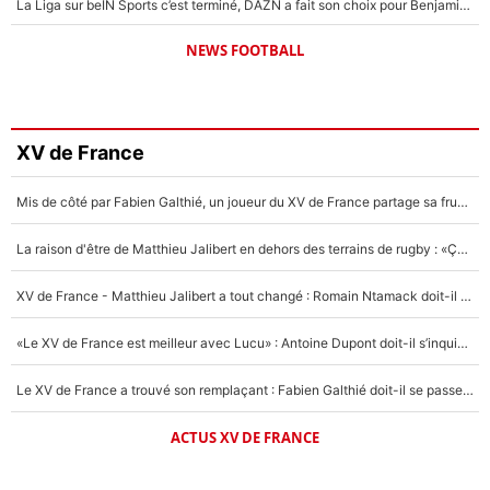
La Liga sur beIN Sports c’est terminé, DAZN a fait son choix pour Benjamin Da Silva et Omar Da Fonseca !
NEWS FOOTBALL
XV de France
Mis de côté par Fabien Galthié, un joueur du XV de France partage sa frustration : «ils ne me l’ont pas dit tout de suite»
La raison d'être de Matthieu Jalibert en dehors des terrains de rugby : «Ça m'atteint autant que si tu touches à un membre de ma famille»
XV de France - Matthieu Jalibert a tout changé : Romain Ntamack doit-il s’inquiéter pour sa place à un an de la Coupe du monde ?
«Le XV de France est meilleur avec Lucu» : Antoine Dupont doit-il s’inquiéter pour sa place ?
Le XV de France a trouvé son remplaçant : Fabien Galthié doit-il se passer d'Antoine Dupont ?
ACTUS XV DE FRANCE