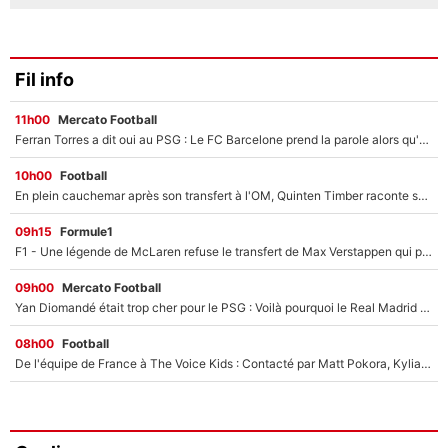
Fil info
11h00
Mercato Football
Ferran Torres a dit oui au PSG : Le FC Barcelone prend la parole alors qu'un transfert de l'attaquant espagnol prend forme
10h00
Football
En plein cauchemar après son transfert à l'OM, Quinten Timber raconte ses doutes après sa signature à Marseille
09h15
Formule1
F1 - Une légende de McLaren refuse le transfert de Max Verstappen qui pourrait «faire des vagues» et plomber l'ambiance dans l'équipe
09h00
Mercato Football
Yan Diomandé était trop cher pour le PSG : Voilà pourquoi le Real Madrid a accepté de payer la somme record de 140M€ pour boucler son transfert !
08h00
Football
De l'équipe de France à The Voice Kids : Contacté par Matt Pokora, Kylian Mbappé a accepté de jouer un rôle inédit sur TF1 !