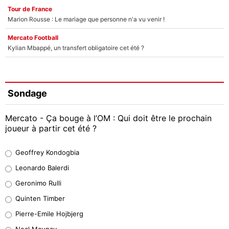
Tour de France
Marion Rousse : Le mariage que personne n'a vu venir !
Mercato Football
Kylian Mbappé, un transfert obligatoire cet été ?
Sondage
Mercato - Ça bouge à l’OM : Qui doit être le prochain
joueur à partir cet été ?
Geoffrey Kondogbia
Geoffrey Kondogbia
38%
Leonardo Balerdi
Leonardo Balerdi
Geronimo Rulli
32%
Quinten Timber
Geronimo Rulli
Pierre-Emile Hojbjerg
5%
Neal Maupay