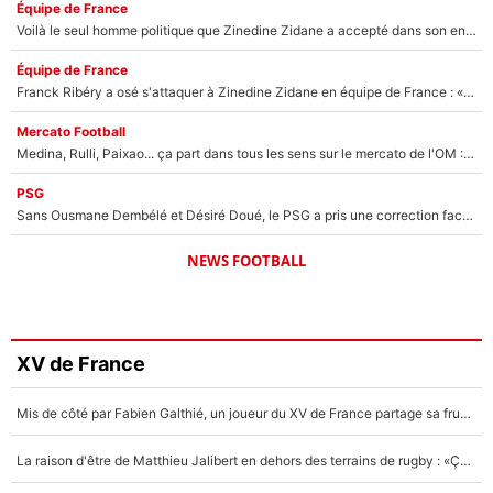
Équipe de France
Voilà le seul homme politique que Zinedine Zidane a accepté dans son entourage : «Je garde un très bon souvenir de lui»
Équipe de France
Franck Ribéry a osé s'attaquer à Zinedine Zidane en équipe de France : «Je n'aurais jamais fait ça»
Mercato Football
Medina, Rulli, Paixao... ça part dans tous les sens sur le mercato de l'OM : Frank McCourt va enfin récupérer l'argent qu'il attend ?
PSG
Sans Ousmane Dembélé et Désiré Doué, le PSG a pris une correction face à Majorque : Luis Enrique attend avec impatience des renforts !
NEWS FOOTBALL
XV de France
Mis de côté par Fabien Galthié, un joueur du XV de France partage sa frustration : «ils ne me l’ont pas dit tout de suite»
La raison d'être de Matthieu Jalibert en dehors des terrains de rugby : «Ça m'atteint autant que si tu touches à un membre de ma famille»