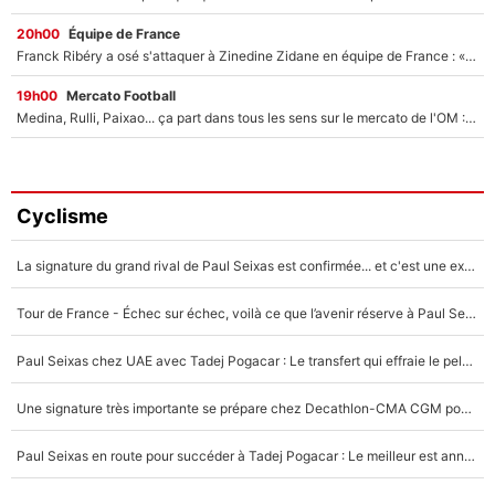
20h00
Équipe de France
Franck Ribéry a osé s'attaquer à Zinedine Zidane en équipe de France : «Je n'aurais jamais fait ça»
19h00
Mercato Football
Medina, Rulli, Paixao... ça part dans tous les sens sur le mercato de l'OM : Frank McCourt va enfin récupérer l'argent qu'il attend ?
Cyclisme
La signature du grand rival de Paul Seixas est confirmée... et c'est une excellente nouvelle pour l'équipe Decathlon-CMA CGM !
Tour de France - Échec sur échec, voilà ce que l’avenir réserve à Paul Seixas : «Tant qu’il y aura un Pogacar comme celui-là...»
Paul Seixas chez UAE avec Tadej Pogacar : Le transfert qui effraie le peloton, «c’est la pire des choses qui puisse arriver»
Une signature très importante se prépare chez Decathlon-CMA CGM pour aider Paul Seixas à gagner le Tour de France 2027
Paul Seixas en route pour succéder à Tadej Pogacar : Le meilleur est annoncé pour l’avenir de la pépite française