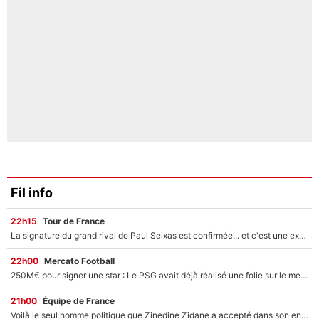
Fil info
22h15
Tour de France
La signature du grand rival de Paul Seixas est confirmée... et c'est une excellente nouvelle pour l'équipe Decathlon-CMA CGM !
22h00
Mercato Football
250M€ pour signer une star : Le PSG avait déjà réalisé une folie sur le mercato bien avant Neymar !
21h00
Équipe de France
Voilà le seul homme politique que Zinedine Zidane a accepté dans son entourage : «Je garde un très bon souvenir de lui»