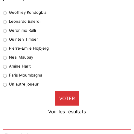
Geoffrey Kondogbia
Geoffrey Kondogbia
38%
Leonardo Balerdi
Leonardo Balerdi
Geronimo Rulli
32%
Quinten Timber
Geronimo Rulli
Pierre-Emile Hojbjerg
5%
Neal Maupay
Quinten Timber
Amine Harit
1%
Faris Moumbagna
Pierre-Emile Hojbjerg
Un autre joueur
9%
VOTER
Neal Maupay
4%
Voir les résultats
Amine Harit
3%