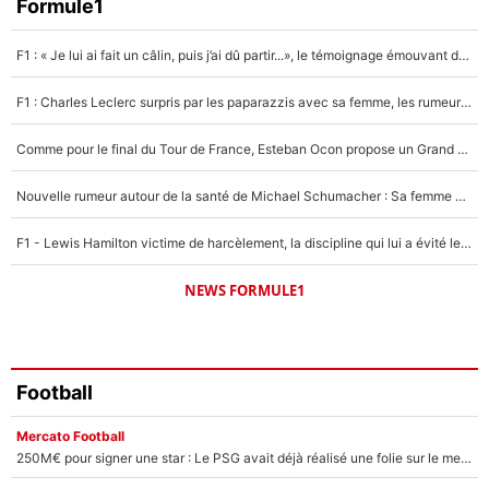
Faris Moumbagna
Formule1
5%
F1 : « Je lui ai fait un câlin, puis j’ai dû partir...», le témoignage émouvant de Max Verstappen sur sa fille
Un autre joueur
5%
F1 : Charles Leclerc surpris par les paparazzis avec sa femme, les rumeurs étaient vraies !
1530 personnes ont participé aux votes.
Comme pour le final du Tour de France, Esteban Ocon propose un Grand Prix de Formule 1 à Paris : «Autour de l’Arc de Triomphe, ce serait génial» !
Nouvelle rumeur autour de la santé de Michael Schumacher : Sa femme Corinna sort du silence
F1 - Lewis Hamilton victime de harcèlement, la discipline qui lui a évité le pire : «J'aurais probablement mal tourné»
NEWS FORMULE1
Football
Mercato Football
250M€ pour signer une star : Le PSG avait déjà réalisé une folie sur le mercato bien avant Neymar !