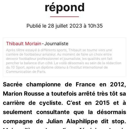
répond
Publié le 28 juillet 2023 à 10h35
Thibault Morlain
-
Journaliste
Après s’être essayé à différents sports, Thibault se tourne vers une
carrière de footballeur amateur. Au moment de faire un choix entre
devenir footballeur professionnel et journaliste, les qualités ont fait
pencher la balance d’un côté. Le voilà désormais au sein de la rédaction
du 10 Sport, après un diplôme obtenu à l’Institut International de
Communication de Paris.
Sacrée championne de France en 2012,
Marion Rousse a toutefois arrêté très tôt sa
carrière de cycliste. C’est en 2015 et à
seulement consultante que la désormais
compagne de Julian Alaphilippe dit stop.