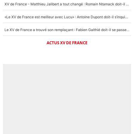
XV de France - Matthieu Jalibert a tout changé : Romain Ntamack doit-il s’inquiéter pour sa place à un an de la Coupe du monde ?
«Le XV de France est meilleur avec Lucu» : Antoine Dupont doit-il s’inquiéter pour sa place ?
Le XV de France a trouvé son remplaçant : Fabien Galthié doit-il se passer d'Antoine Dupont ?
ACTUS XV DE FRANCE