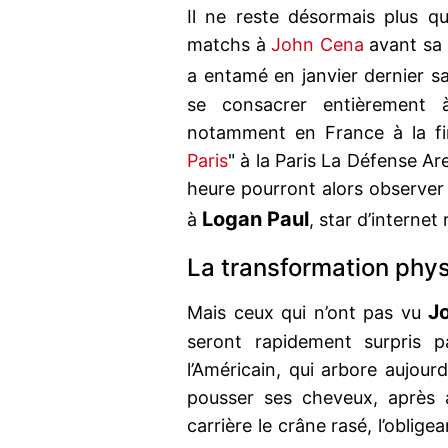
Il ne reste désormais plus 
matchs à
John Cena
avant sa 
a entamé en janvier dernier s
se consacrer entièrement à
notamment en France à la fin
Paris
" à la Paris La Défense Ar
heure pourront alors observe
Logan
Paul
à
, star d’interne
La transformation phy
J
Mais ceux qui n’ont pas vu
seront rapidement surpris p
l’Américain, qui arbore aujour
pousser ses cheveux, après 
carrière le crâne rasé, l’oblige