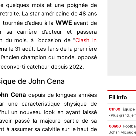
que quelques mois et une poignée de
retraite. La star américaine de 48 ans
WWE
a tournée d’adieu à la
avant de
 sa carrière d’acteur et passera
 du mois, à l’occasion de "
Clash in
ena le 31 août. Les fans de la première
r l’ancien champion du monde, opposé
t reconverti catcheur depuis 2022.
sique de John Cena
ohn Cena
depuis de longues années
Fil info
ar une caractéristique physique de
01h00
Équipe
d'hui un nouveau look en ayant laissé
avoir passé la majeure partie de sa
00h00
Footbal
ant à assumer sa calvitie sur le haut de