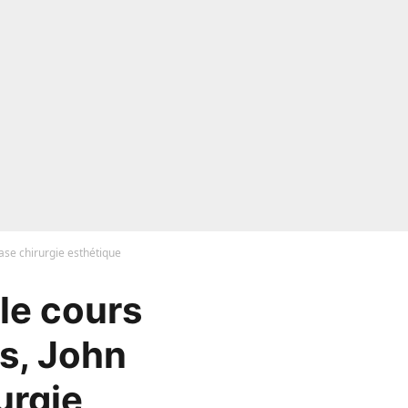
ase chirurgie esthétique
le cours
ns, John
urgie