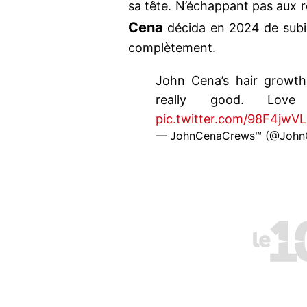
sa tête. N’échappant pas aux 
Cena
décida en 2024 de subir
complètement.
John Cena’s hair growth 
really good. Lo
pic.twitter.com/98F4jwV
— JohnCenaCrews™ (@John