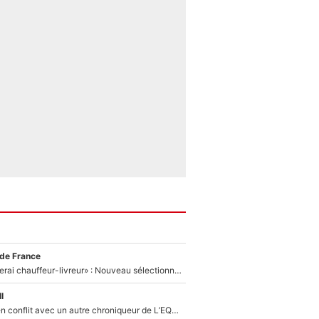
 de France
«Plus grand, je ferai chauffeur-livreur» : Nouveau sélectionneur des Bleus, Zinédine Zidane s’était imaginé un avenir très différent lorsqu'il était enfant
l
Johan Micoud en conflit avec un autre chroniqueur de L’EQUIPE du Soir : «Pendant un moment, je ne les ai pas remis ensemble dans l'émission»