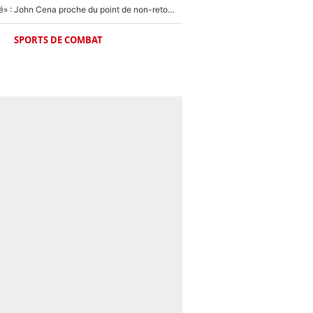
«J'allais être viré» : John Cena proche du point de non-retour à la WWE
SPORTS DE COMBAT