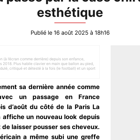
esthétique
Publié le 16 août 2025 à 18h16
on (à l’écran comme derrière) depuis son enfance,
is 2018. Plus habile clavier en main que ballon au pied,
lé, critiqué et détesté à la fois (le football) et un sport
llement sa dernière année comme
avec un passage en France
s d’août du côté de la Paris La
 affiche un nouveau look depuis
 de laisser pousser ses cheveux.
méricain a même subi une greffe