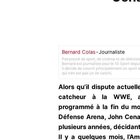
Bernard Colas
-
Journaliste
Passionné de sport, de cinéma et de télévisi
Bernard est journaliste pour le 10 Sport depu
il décide de couvrir principalement un sport adu
qui n’en est pas un (le catch).
Alors qu’il dispute actue
catcheur à la WWE, 
programmé à la fin du moi
Défense Arena, John Cena
plusieurs années, décidant
Il y a quelques mois, l’A