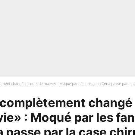
ement changé le cours de ma vie» : Moqué par les fans, John Cena passe par la c
 complètement changé 
ie» : Moqué par les fa
 passe par la case chir