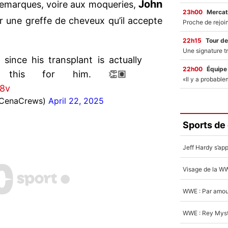
John
remarques, voire aux moqueries,
23h00
Mercat
 une greffe de cheveux qu’il accepte
22h15
Tour de
since his transplant is actually
22h00
Équipe
ve this for him. 👏🏽
L8v
CenaCrews)
April 22, 2025
Sports de