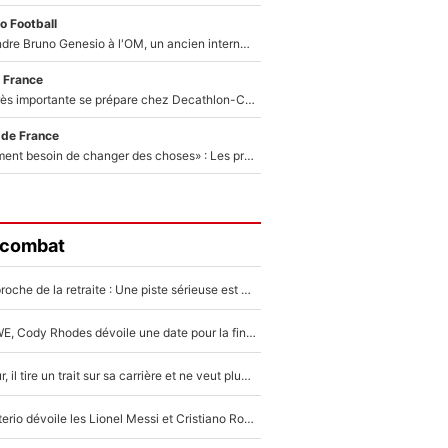
o Football
Proche de rejoindre Bruno Genesio à l'OM, un ancien international français va finalement débarquer... sur RMC !
 France
Une signature très importante se prépare chez Decathlon-CMA CGM pour aider Paul Seixas à gagner le Tour de France 2027
 de France
«Il y a probablement besoin de changer des choses» : Les premiers changements de Zinedine Zidane en équipe de France sont révélés ?
 combat
Jeff Hardy s’approche de la retraite : Une piste sérieuse est évoquée pour la reconversion de la légende de la WWE
Visage de la WWE, Cody Rhodes dévoile une date pour la fin de sa carrière dans le catch
WWE : Par amour, il tire un trait sur sa carrière et ne veut plus monter sur un ring de catch
WWE : Rey Mysterio dévoile les Lionel Messi et Cristiano Ronaldo du catch