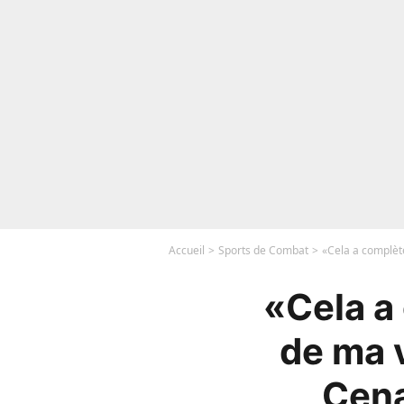
Accueil
Sports de Combat
«Cela a complèt
«Cela a
de ma v
Cena