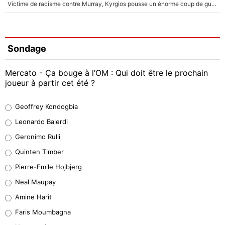
Victime de racisme contre Murray, Kyrgios pousse un énorme coup de gueule !
Sondage
Mercato - Ça bouge à l’OM : Qui doit être le prochain
joueur à partir cet été ?
Geoffrey Kondogbia
Geoffrey Kondogbia
38%
Leonardo Balerdi
Leonardo Balerdi
Geronimo Rulli
32%
Quinten Timber
Geronimo Rulli
Pierre-Emile Hojbjerg
5%
Neal Maupay
Quinten Timber
Amine Harit
1%
Faris Moumbagna
Pierre-Emile Hojbjerg