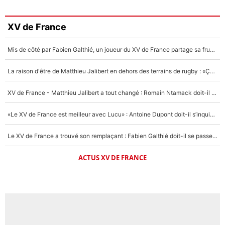
XV de France
Mis de côté par Fabien Galthié, un joueur du XV de France partage sa frustration : «ils ne me l’ont pas dit tout de suite»
La raison d'être de Matthieu Jalibert en dehors des terrains de rugby : «Ça m'atteint autant que si tu touches à un membre de ma famille»
XV de France - Matthieu Jalibert a tout changé : Romain Ntamack doit-il s’inquiéter pour sa place à un an de la Coupe du monde ?
«Le XV de France est meilleur avec Lucu» : Antoine Dupont doit-il s’inquiéter pour sa place ?
Le XV de France a trouvé son remplaçant : Fabien Galthié doit-il se passer d'Antoine Dupont ?
ACTUS XV DE FRANCE