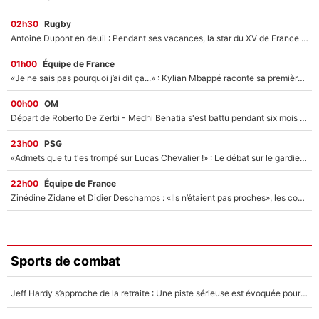
02h30
Rugby
Antoine Dupont en deuil : Pendant ses vacances, la star du XV de France a perdu sa grand-mère
01h00
Équipe de France
«Je ne sais pas pourquoi j’ai dit ça...» : Kylian Mbappé raconte sa première rencontre avec Zinédine Zidane (et c’est très drôle)
00h00
OM
Départ de Roberto De Zerbi - Medhi Benatia s'est battu pendant six mois pour le retenir à l'OM, le PSG a été le naufrage de trop : «Je pars avec toi»
23h00
PSG
«Admets que tu t'es trompé sur Lucas Chevalier !» : Le débat sur le gardien du PSG vire au clash à l'After Foot
22h00
Équipe de France
Zinédine Zidane et Didier Deschamps : «Ils n’étaient pas proches», les confidences d’un membre de l’équipe de France 1998 sur leur relation spéciale
Sports de combat
Jeff Hardy s’approche de la retraite : Une piste sérieuse est évoquée pour la reconversion de la légende de la WWE