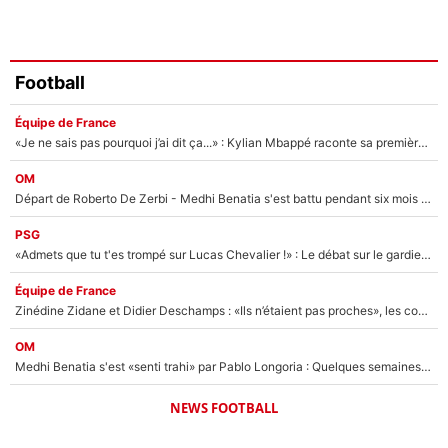
Football
Équipe de France
«Je ne sais pas pourquoi j’ai dit ça...» : Kylian Mbappé raconte sa première rencontre avec Zinédine Zidane (et c’est très drôle)
OM
Départ de Roberto De Zerbi - Medhi Benatia s'est battu pendant six mois pour le retenir à l'OM, le PSG a été le naufrage de trop : «Je pars avec toi»
PSG
«Admets que tu t'es trompé sur Lucas Chevalier !» : Le débat sur le gardien du PSG vire au clash à l'After Foot
Équipe de France
Zinédine Zidane et Didier Deschamps : «Ils n’étaient pas proches», les confidences d’un membre de l’équipe de France 1998 sur leur relation spéciale
OM
Medhi Benatia s'est «senti trahi» par Pablo Longoria : Quelques semaines après son départ, l'ancien directeur de football de l'OM règle ses comptes
NEWS FOOTBALL