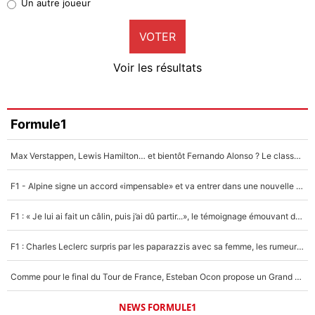
Un autre joueur
9%
VOTER
Neal Maupay
4%
Voir les résultats
Amine Harit
3%
Faris Moumbagna
Formule1
4%
Max Verstappen, Lewis Hamilton… et bientôt Fernando Alonso ? Le classement des pilotes les mieux payés en Formule 1 risque de changer !
Un autre joueur
5%
F1 - Alpine signe un accord «impensable» et va entrer dans une nouvelle dimension : Grande nouvelle pour Pierre Gasly !
1620 personnes ont participé aux votes.
F1 : « Je lui ai fait un câlin, puis j’ai dû partir...», le témoignage émouvant de Max Verstappen sur sa fille
F1 : Charles Leclerc surpris par les paparazzis avec sa femme, les rumeurs étaient vraies !
Comme pour le final du Tour de France, Esteban Ocon propose un Grand Prix de Formule 1 à Paris : «Autour de l’Arc de Triomphe, ce serait génial» !
NEWS FORMULE1