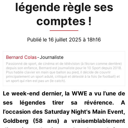
légende règle ses
comptes !
Publié le 16 juillet 2025 à 18h16
Bernard Colas
-
Journaliste
Passionné de sport, de cinéma et de télévision (à l’écran comme derrière)
depuis son enfance, Bernard est journaliste pour le 10 Sport depuis 2018.
Plus habile clavier en main que ballon au pied, il décide de couvrir
principalement un sport adulé, critiqué et détesté à la fois (le football) et
un sport qui n’en est pas un (le catch).
Le week-end dernier, la WWE a vu l’une de
ses légendes tirer sa révérence. A
l’occasion des Saturday Night's Main Event,
Goldberg (58 ans) a vraisemblablement