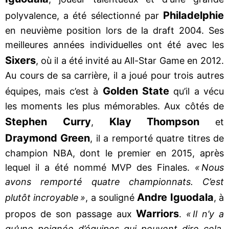
Philadelphie
polyvalence, a été sélectionné par
en neuvième position lors de la draft 2004. Ses
meilleures années individuelles ont été avec les
Sixers
, où il a été invité au All-Star Game en 2012.
Au cours de sa carrière, il a joué pour trois autres
Golden State
équipes, mais c’est à
qu’il a vécu
les moments les plus mémorables. Aux côtés de
Stephen Curry
Klay Thompson
,
et
Draymond Green
, il a remporté quatre titres de
champion NBA, dont le premier en 2015, après
lequel il a été nommé MVP des Finales.
« Nous
avons remporté quatre championnats. C’est
Andre Iguodala
plutôt incroyable »
, a souligné
, à
Warriors
propos de son passage aux
.
« Il n’y a
qu’une poignée d’équipes qui peuvent dire cela.