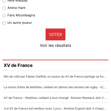
Neal Maupay
Quinten Timber
Amine Harit
1%
Faris Moumbagna
Pierre-Emile Hojbjerg
Un autre joueur
9%
VOTER
Neal Maupay
4%
Voir les résultats
Amine Harit
3%
Faris Moumbagna
XV de France
4%
Mis de côté par Fabien Galthié, un joueur du XV de France partage sa frustration : «ils ne me l’ont pas dit tout de suite»
Un autre joueur
5%
La raison d'être de Matthieu Jalibert en dehors des terrains de rugby : «Ça m'atteint autant que si tu touches à un membre de ma famille»
1461 personnes ont participé aux votes.
XV de France - Matthieu Jalibert a tout changé : Romain Ntamack doit-il s’inquiéter pour sa place à un an de la Coupe du monde ?
«Le XV de France est meilleur avec Lucu» : Antoine Dupont doit-il s’inquiéter pour sa place ?