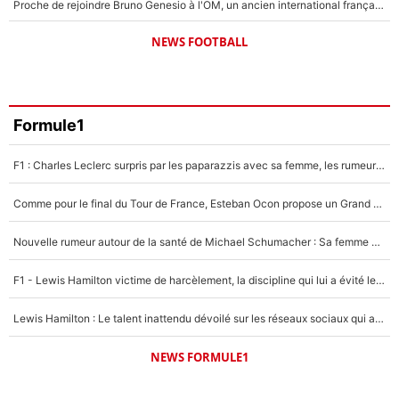
Proche de rejoindre Bruno Genesio à l'OM, un ancien international français va finalement débarquer... sur RMC !
NEWS FOOTBALL
Formule1
F1 : Charles Leclerc surpris par les paparazzis avec sa femme, les rumeurs étaient vraies !
Comme pour le final du Tour de France, Esteban Ocon propose un Grand Prix de Formule 1 à Paris : «Autour de l’Arc de Triomphe, ce serait génial» !
Nouvelle rumeur autour de la santé de Michael Schumacher : Sa femme Corinna sort du silence
F1 - Lewis Hamilton victime de harcèlement, la discipline qui lui a évité le pire : «J'aurais probablement mal tourné»
Lewis Hamilton : Le talent inattendu dévoilé sur les réseaux sociaux qui a impressionné Kim Kardashian pendant leurs vacances en amoureux !
NEWS FORMULE1