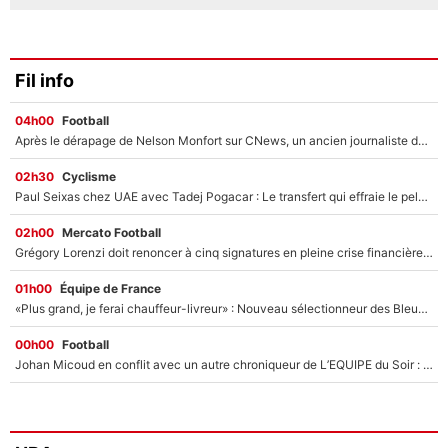
Fil info
04h00
Football
Après le dérapage de Nelson Monfort sur CNews, un ancien journaliste de France Télévisions relance la polémique sur les incendies en Gironde
02h30
Cyclisme
Paul Seixas chez UAE avec Tadej Pogacar : Le transfert qui effraie le peloton, «c’est la pire des choses qui puisse arriver»
02h00
Mercato Football
Grégory Lorenzi doit renoncer à cinq signatures en pleine crise financière : L’IA propose sept noms à l’OM pour un mercato réussi... à seulement 5M€ !
01h00
Équipe de France
«Plus grand, je ferai chauffeur-livreur» : Nouveau sélectionneur des Bleus, Zinédine Zidane s’était imaginé un avenir très différent lorsqu'il était enfant
00h00
Football
Johan Micoud en conflit avec un autre chroniqueur de L’EQUIPE du Soir : «Pendant un moment, je ne les ai pas remis ensemble dans l'émission»