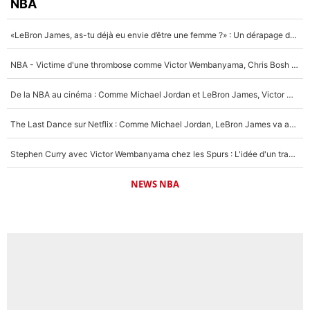
NBA
«LeBron James, as-tu déjà eu envie d’être une femme ?» : Un dérapage de Donald Trump sur la superstar de la NBA refait surface
NBA - Victime d'une thrombose comme Victor Wembanyama, Chris Bosh prévient le Français des risques sur sa santé : «J’ai failli mourir sur le coup et j’ai été ramené à la vie»
De la NBA au cinéma : Comme Michael Jordan et LeBron James, Victor Wembanyama rêve d'une carrière d'acteur !
The Last Dance sur Netflix : Comme Michael Jordan, LeBron James va avoir le droit à sa série !
Stephen Curry avec Victor Wembanyama chez les Spurs : L'idée d'un trade historique est lancée en NBA !
NEWS NBA