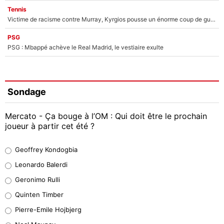
Tennis
Victime de racisme contre Murray, Kyrgios pousse un énorme coup de gueule !
PSG
PSG : Mbappé achève le Real Madrid, le vestiaire exulte
Sondage
Mercato - Ça bouge à l’OM : Qui doit être le prochain
joueur à partir cet été ?
Geoffrey Kondogbia
Geoffrey Kondogbia
38%
Leonardo Balerdi
Leonardo Balerdi
Geronimo Rulli
32%
Quinten Timber
Geronimo Rulli
Pierre-Emile Hojbjerg
4%