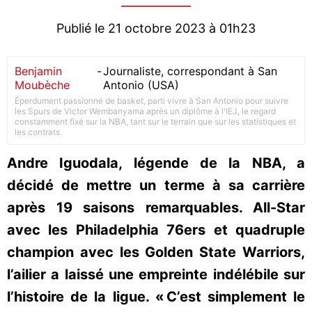
Publié le 21 octobre 2023 à 01h23
Benjamin
-
Journaliste, correspondant à San
Moubèche
Antonio (USA)
Éperdument passionné de basket, parti vivre à San Antonio pour suivre
les Spurs de Victor Wembanyama après un diplôme à l'IEJ, le regard
constamment fixé sur la NBA, tant sur le terrain que sur les statistiques et
les contrats.
Andre Iguodala, légende de la NBA, a
décidé de mettre un terme à sa carrière
après 19 saisons remarquables. All-Star
avec les Philadelphia 76ers et quadruple
champion avec les Golden State Warriors,
l’ailier a laissé une empreinte indélébile sur
l’histoire de la ligue. « C’est simplement le