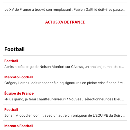
Le XV de France a trouvé son remplaçant : Fabien Galthié doit-il se passer d'Antoine Dupont ?
ACTUS XV DE FRANCE
Football
Football
Après le dérapage de Nelson Monfort sur CNews, un ancien journaliste de France Télévisions relance la polémique sur les incendies en Gironde
Mercato Football
Grégory Lorenzi doit renoncer à cinq signatures en pleine crise financière : L’IA propose sept noms à l’OM pour un mercato réussi... à seulement 5M€ !
Équipe de France
«Plus grand, je ferai chauffeur-livreur» : Nouveau sélectionneur des Bleus, Zinédine Zidane s’était imaginé un avenir très différent lorsqu'il était enfant
Football
Johan Micoud en conflit avec un autre chroniqueur de L’EQUIPE du Soir : «Pendant un moment, je ne les ai pas remis ensemble dans l'émission»
Mercato Football