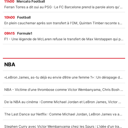
11h00
Mercato Football
Ferran Torres a dit oui au PSG : Le FC Barcelone prend la parole alors qu'un transfert de l'attaquant espagnol prend forme
10h00
Football
En plein cauchemar après son transfert à l'OM, Quinten Timber raconte ses doutes après sa signature à Marseille
09h15
Formule1
F1 - Une légende de McLaren refuse le transfert de Max Verstappen qui pourrait «faire des vagues» et plomber l'ambiance dans l'équipe
NBA
«LeBron James, as-tu déjà eu envie d’être une femme ?» : Un dérapage de Donald Trump sur la superstar de la NBA refait surface
NBA - Victime d'une thrombose comme Victor Wembanyama, Chris Bosh prévient le Français des risques sur sa santé : «J’ai failli mourir sur le coup et j’ai été ramené à la vie»
De la NBA au cinéma : Comme Michael Jordan et LeBron James, Victor Wembanyama rêve d'une carrière d'acteur !
The Last Dance sur Netflix : Comme Michael Jordan, LeBron James va avoir le droit à sa série !
Stephen Curry avec Victor Wembanyama chez les Spurs : L'idée d'un trade historique est lancée en NBA !