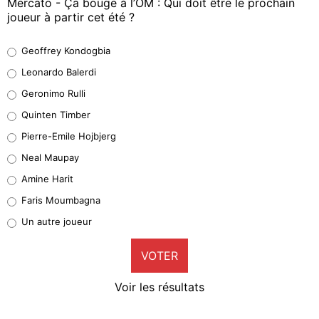
Mercato - Ça bouge à l’OM : Qui doit être le prochain
joueur à partir cet été ?
Geoffrey Kondogbia
Geoffrey Kondogbia
38%
Leonardo Balerdi
Leonardo Balerdi
Geronimo Rulli
32%
Quinten Timber
Geronimo Rulli
Pierre-Emile Hojbjerg
5%
Neal Maupay
Quinten Timber
Amine Harit
1%
Faris Moumbagna
Pierre-Emile Hojbjerg
Un autre joueur
9%
VOTER
Neal Maupay
4%
Voir les résultats
Amine Harit
3%