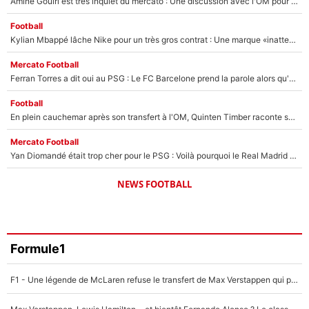
Amine Gouiri est très inquiet du mercato : Une discussion avec l'OM pour acter son transfert !
Football
Kylian Mbappé lâche Nike pour un très gros contrat : Une marque «inattendue» va frapper très fort
Mercato Football
Ferran Torres a dit oui au PSG : Le FC Barcelone prend la parole alors qu'un transfert de l'attaquant espagnol prend forme
Football
En plein cauchemar après son transfert à l'OM, Quinten Timber raconte ses doutes après sa signature à Marseille
Mercato Football
Yan Diomandé était trop cher pour le PSG : Voilà pourquoi le Real Madrid a accepté de payer la somme record de 140M€ pour boucler son transfert !
NEWS FOOTBALL
Formule1
F1 - Une légende de McLaren refuse le transfert de Max Verstappen qui pourrait «faire des vagues» et plomber l'ambiance dans l'équipe