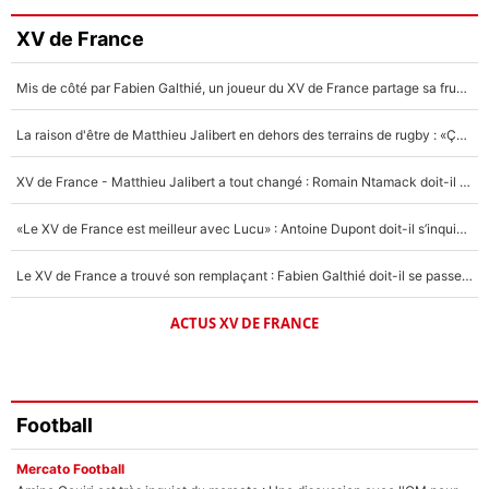
Faris Moumbagna
XV de France
4%
Mis de côté par Fabien Galthié, un joueur du XV de France partage sa frustration : «ils ne me l’ont pas dit tout de suite»
Un autre joueur
5%
La raison d'être de Matthieu Jalibert en dehors des terrains de rugby : «Ça m'atteint autant que si tu touches à un membre de ma famille»
1676 personnes ont participé aux votes.
XV de France - Matthieu Jalibert a tout changé : Romain Ntamack doit-il s’inquiéter pour sa place à un an de la Coupe du monde ?
«Le XV de France est meilleur avec Lucu» : Antoine Dupont doit-il s’inquiéter pour sa place ?
Le XV de France a trouvé son remplaçant : Fabien Galthié doit-il se passer d'Antoine Dupont ?
ACTUS XV DE FRANCE
Football
Mercato Football