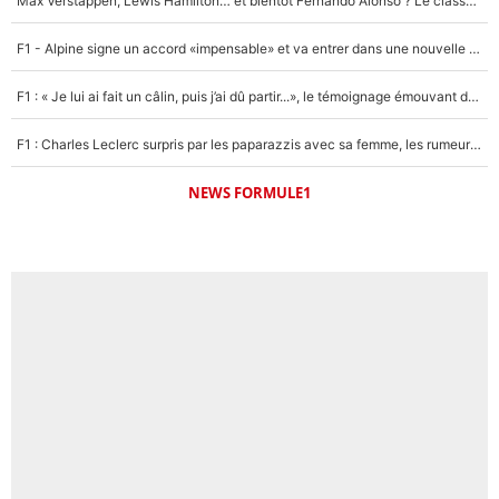
Max Verstappen, Lewis Hamilton… et bientôt Fernando Alonso ? Le classement des pilotes les mieux payés en Formule 1 risque de changer !
F1 - Alpine signe un accord «impensable» et va entrer dans une nouvelle dimension : Grande nouvelle pour Pierre Gasly !
F1 : « Je lui ai fait un câlin, puis j’ai dû partir...», le témoignage émouvant de Max Verstappen sur sa fille
F1 : Charles Leclerc surpris par les paparazzis avec sa femme, les rumeurs étaient vraies !
NEWS FORMULE1