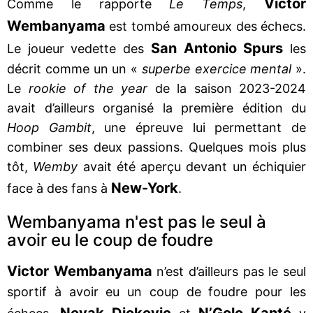
Victor
Comme le rapporte
Le Temps
,
Wembanyama
est tombé amoureux des échecs.
San Antonio Spurs
Le joueur vedette des
les
décrit comme un un «
superbe exercice mental
».
Le
rookie of the year
de la saison 2023-2024
avait d’ailleurs organisé la première édition du
Hoop Gambit
, une épreuve lui permettant de
combiner ses deux passions. Quelques mois plus
tôt,
Wemby
avait été aperçu devant un échiquier
New-York
face à des fans à
.
Wembanyama n'est pas le seul à
avoir eu le coup de foudre
Victor Wembanyama
n’est d’ailleurs pas le seul
sportif à avoir eu un coup de foudre pour les
Novak Djokovic
N’Golo Kanté