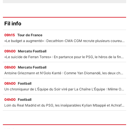
Fil info
09h15
Tour de France
«Le budget a augmenté» : Decathlon-CMA CGM recrute plusieurs coureurs pour offrir à Paul Seixas une équipe pour gagner le Tour de France 2027
09h00
Mercato Football
«Le suicide de Ferran Torres» : En partance pour le PSG, le héros de la finale de la Coupe du monde s'attire les foudres de la presse espagnole !
08h00
Mercato Football
Antoine Griezmann et N'Golo Kanté : Comme Yan Diomandé, les deux champions du monde ont refusé de signer au PSG !
06h00
Football
Un chroniqueur de L’Équipe du Soir viré par La Chaîne L’Équipe : Même Olivier Ménard n’avait pas pu empêcher son départ, «je l’ai appris sur Twitter, je l’ai vécu assez mal»
04h00
Football
Loin du Real Madrid et du PSG, les inséparables Kylian Mbappé et Achraf Hakimi changent d'équipe le temps d'une journée !