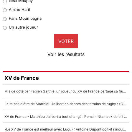
Neal Maupay
Quinten Timber
Amine Harit
1%
Faris Moumbagna
Pierre-Emile Hojbjerg
Un autre joueur
9%
VOTER
Neal Maupay
4%
Voir les résultats
Amine Harit
3%
Faris Moumbagna
XV de France
4%
Mis de côté par Fabien Galthié, un joueur du XV de France partage sa frustration : «ils ne me l’ont pas dit tout de suite»
Un autre joueur
5%
La raison d'être de Matthieu Jalibert en dehors des terrains de rugby : «Ça m'atteint autant que si tu touches à un membre de ma famille»
1630 personnes ont participé aux votes.
XV de France - Matthieu Jalibert a tout changé : Romain Ntamack doit-il s’inquiéter pour sa place à un an de la Coupe du monde ?
«Le XV de France est meilleur avec Lucu» : Antoine Dupont doit-il s’inquiéter pour sa place ?