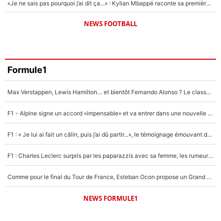
«Je ne sais pas pourquoi j’ai dit ça...» : Kylian Mbappé raconte sa première rencontre avec Zinédine Zidane (et c’est très drôle)
NEWS FOOTBALL
Formule1
Max Verstappen, Lewis Hamilton… et bientôt Fernando Alonso ? Le classement des pilotes les mieux payés en Formule 1 risque de changer !
F1 - Alpine signe un accord «impensable» et va entrer dans une nouvelle dimension : Grande nouvelle pour Pierre Gasly !
F1 : « Je lui ai fait un câlin, puis j’ai dû partir...», le témoignage émouvant de Max Verstappen sur sa fille
F1 : Charles Leclerc surpris par les paparazzis avec sa femme, les rumeurs étaient vraies !
Comme pour le final du Tour de France, Esteban Ocon propose un Grand Prix de Formule 1 à Paris : «Autour de l’Arc de Triomphe, ce serait génial» !
NEWS FORMULE1