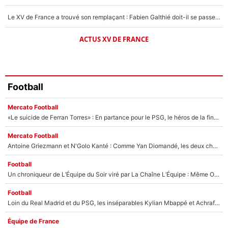
Le XV de France a trouvé son remplaçant : Fabien Galthié doit-il se passer d'Antoine Dupont ?
ACTUS XV DE FRANCE
Football
Mercato Football
«Le suicide de Ferran Torres» : En partance pour le PSG, le héros de la finale de la Coupe du monde s'attire les foudres de la presse espagnole !
Mercato Football
Antoine Griezmann et N'Golo Kanté : Comme Yan Diomandé, les deux champions du monde ont refusé de signer au PSG !
Football
Un chroniqueur de L’Équipe du Soir viré par La Chaîne L’Équipe : Même Olivier Ménard n’avait pas pu empêcher son départ, «je l’ai appris sur Twitter, je l’ai vécu assez mal»
Football
Loin du Real Madrid et du PSG, les inséparables Kylian Mbappé et Achraf Hakimi changent d'équipe le temps d'une journée !
Équipe de France