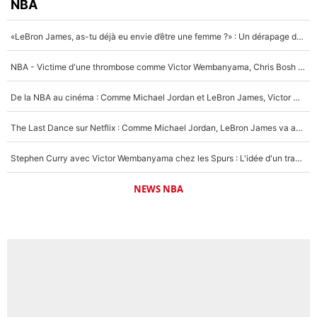
NBA
«LeBron James, as-tu déjà eu envie d’être une femme ?» : Un dérapage de Donald Trump sur la superstar de la NBA refait surface
NBA - Victime d'une thrombose comme Victor Wembanyama, Chris Bosh prévient le Français des risques sur sa santé : «J’ai failli mourir sur le coup et j’ai été ramené à la vie»
De la NBA au cinéma : Comme Michael Jordan et LeBron James, Victor Wembanyama rêve d'une carrière d'acteur !
The Last Dance sur Netflix : Comme Michael Jordan, LeBron James va avoir le droit à sa série !
Stephen Curry avec Victor Wembanyama chez les Spurs : L'idée d'un trade historique est lancée en NBA !
NEWS NBA