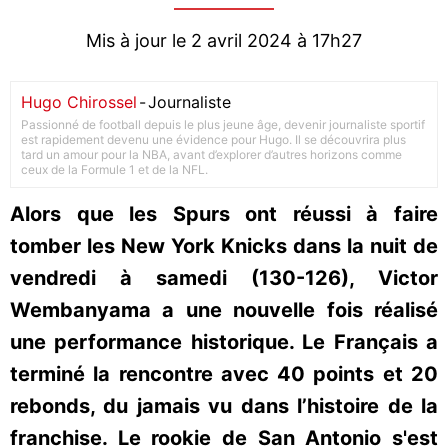
Mis à jour le 2 avril 2024 à 17h27
Hugo Chirossel
-
Journaliste
Passionné de football depuis le plus jeune âge, devenir journaliste sportif
est rapidement devenu une évidence pour Hugo. Il se découvrira plus
tard un amour pour la NBA, avant d’explorer d’autres horizons comme
ceux de la Formule 1 et de la NFL.
Alors que les Spurs ont réussi à faire
tomber les New York Knicks dans la nuit de
vendredi à samedi (130-126), Victor
Wembanyama a une nouvelle fois réalisé
une performance historique. Le Français a
terminé la rencontre avec 40 points et 20
rebonds, du jamais vu dans l’histoire de la
franchise. Le rookie de San Antonio s'est