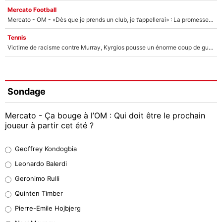
Mercato Football
Mercato - OM - «Dès que je prends un club, je t’appellerai» : La promesse de Marcelino au moment de claquer la porte
Tennis
Victime de racisme contre Murray, Kyrgios pousse un énorme coup de gueule !
Sondage
Mercato - Ça bouge à l’OM : Qui doit être le prochain
joueur à partir cet été ?
Geoffrey Kondogbia
Geoffrey Kondogbia
38%
Leonardo Balerdi
Leonardo Balerdi
Geronimo Rulli
32%
Quinten Timber
Geronimo Rulli
Pierre-Emile Hojbjerg
5%