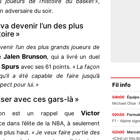
 joueurs de l’histoire du basket »
,
on adversaire du soir.
a devenir l’un des plus
oire »
enir l’un des plus grands joueurs de
Jalen Brunson
mé
, qui a livré un duel
Spurs
s
avec ses 61 points.
« La façon
qu’il a été capable de faire jusqu’à
ect pour lui. »
Fil info
04h00
Équipe
iser avec ces gars-là »
Victor
tion est un rappel que
02h30
Formul
ce dans l’élite de la NBA, à seulement
re plus haut.
« Je veux faire partie des
02h00
Mercat