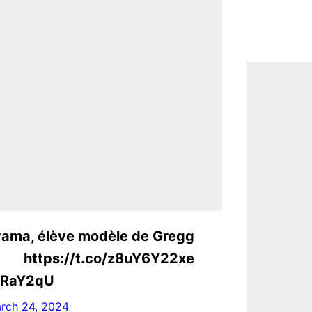
ama, élève modèle de Gregg
://t.co/z8uY6Y22xe
wRaY2qU
rch 24, 2024