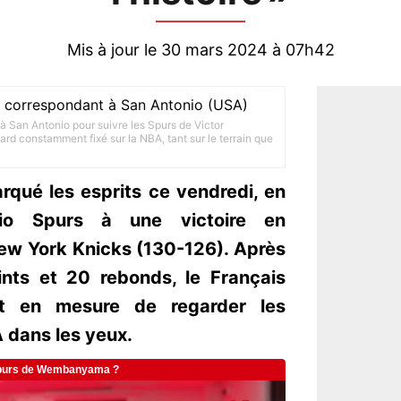
Mis à jour le 30 mars 2024 à 07h42
e, correspondant à San Antonio (USA)
à San Antonio pour suivre les Spurs de Victor
rd constamment fixé sur la NBA, tant sur le terrain que
ué les esprits ce vendredi, en
io Spurs à une victoire en
New York Knicks (130-126). Après
nts et 20 rebonds, le Français
tôt en mesure de regarder les
A dans les yeux.