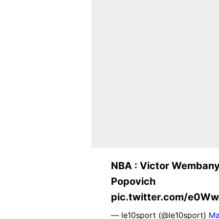
NBA : Victor Wembany
Popovich https
pic.twitter.com/e0W
— le10sport (@le10sport)
Ma