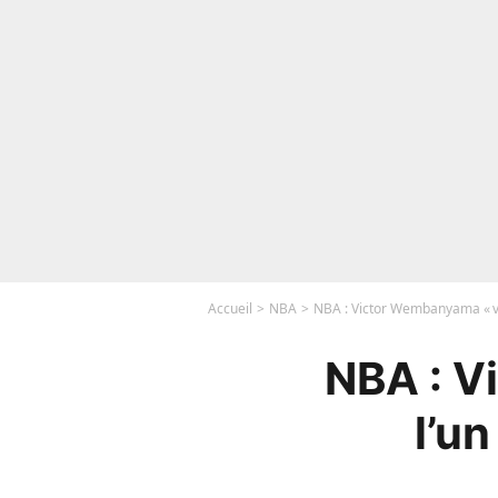
Accueil
NBA
NBA : Victor Wembanyama « va
NBA : V
l’u