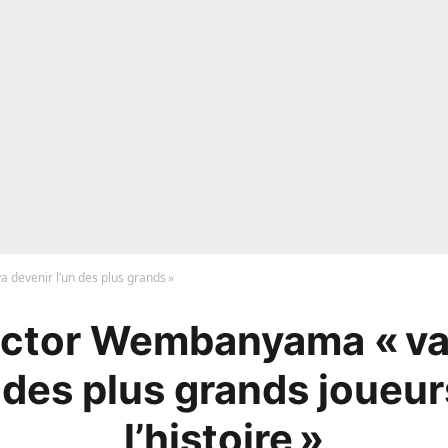
 devenir l’un des plus grands »
ictor Wembanyama « va
n des plus grands joueur
l’histoire »