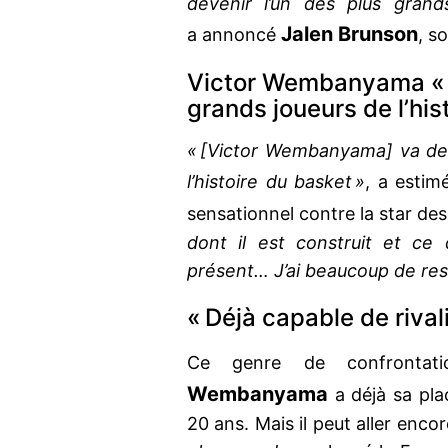
devenir l’un des plus grands
Jalen Brunson
a annoncé
, s
Victor Wembanyama « v
grands joueurs de l’hist
« [Victor Wembanyama] va dev
l’histoire du basket »
, a esti
sensationnel contre la star de
dont il est construit et ce 
présent… J’ai beaucoup de resp
« Déjà capable de rival
Ce genre de confronta
Wembanyama
a déjà sa pla
20 ans. Mais il peut aller enco