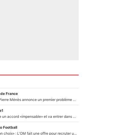
 de France
Michael Olise : Pierre Ménès annonce un premier problème pour Zinedine Zidane en équipe de France
e1
F1 - Alpine signe un accord «impensable» et va entrer dans une nouvelle dimension : Grande nouvelle pour Pierre Gasly !
o Football
«C’est un très bon choix» : L'OM fait une offre pour recruter un ancien joueur du PSG... et c'est validé dans l'After Foot !