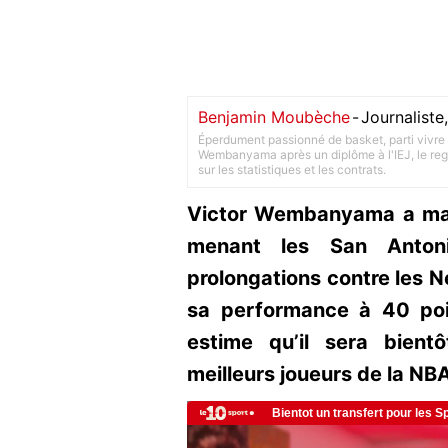
Benjamin Moubèche
-
Journalist
Éperdument passionné de basket, parti vivre 
Wembanyama après un diplôme à l'IEJ, le rega
sur les statistiques et les contrats.
Victor Wembanyama a marq
menant les San Anton
prolongations contre les 
sa performance à 40 poi
estime qu’il sera bien
meilleurs joueurs de la NB