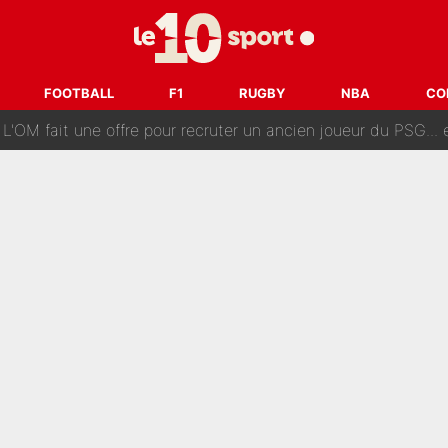
ès annonce un premier problème pour Zinedine Zidane en éq
 «impensable» et va entrer dans une nouvelle dimension : Gra
FOOTBALL
F1
RUGBY
NBA
CO
L'OM fait une offre pour recruter un ancien joueur du PSG... et
Le PSG a dit non au transfert qui bat tous les records sur 
e des ravages à Marseille : L’OM a placé 12 joueurs sur le marché des transferts… 