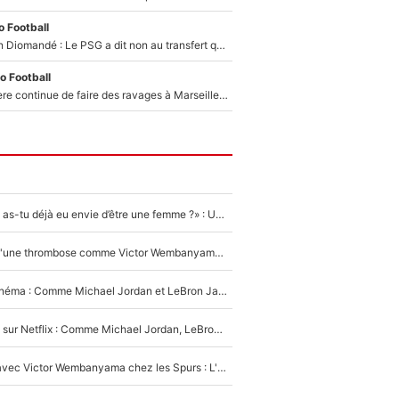
 Football
140M€ pour Yan Diomandé : Le PSG a dit non au transfert qui bat tous les records sur le mercato
o Football
La crise financière continue de faire des ravages à Marseille : L’OM a placé 12 joueurs sur le marché des transferts… et ça pourrait lui rapporter près de 100M€ !
«LeBron James, as-tu déjà eu envie d’être une femme ?» : Un dérapage de Donald Trump sur la superstar de la NBA refait surface
NBA - Victime d'une thrombose comme Victor Wembanyama, Chris Bosh prévient le Français des risques sur sa santé : «J’ai failli mourir sur le coup et j’ai été ramené à la vie»
De la NBA au cinéma : Comme Michael Jordan et LeBron James, Victor Wembanyama rêve d'une carrière d'acteur !
The Last Dance sur Netflix : Comme Michael Jordan, LeBron James va avoir le droit à sa série !
Stephen Curry avec Victor Wembanyama chez les Spurs : L'idée d'un trade historique est lancée en NBA !