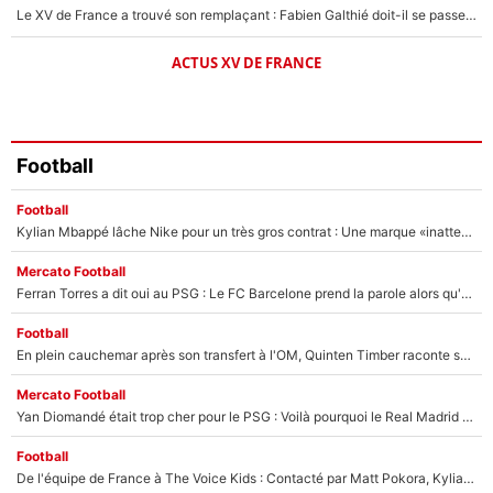
Le XV de France a trouvé son remplaçant : Fabien Galthié doit-il se passer d'Antoine Dupont ?
ACTUS XV DE FRANCE
Football
Football
Kylian Mbappé lâche Nike pour un très gros contrat : Une marque «inattendue» va frapper très fort
Mercato Football
Ferran Torres a dit oui au PSG : Le FC Barcelone prend la parole alors qu'un transfert de l'attaquant espagnol prend forme
Football
En plein cauchemar après son transfert à l'OM, Quinten Timber raconte ses doutes après sa signature à Marseille
Mercato Football
Yan Diomandé était trop cher pour le PSG : Voilà pourquoi le Real Madrid a accepté de payer la somme record de 140M€ pour boucler son transfert !
Football
De l'équipe de France à The Voice Kids : Contacté par Matt Pokora, Kylian Mbappé a accepté de jouer un rôle inédit sur TF1 !