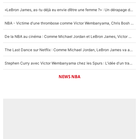
«LeBron James, as-tu déjà eu envie d’être une femme ?» : Un dérapage de Donald Trump sur la superstar de la NBA refait surface
NBA - Victime d'une thrombose comme Victor Wembanyama, Chris Bosh prévient le Français des risques sur sa santé : «J’ai failli mourir sur le coup et j’ai été ramené à la vie»
De la NBA au cinéma : Comme Michael Jordan et LeBron James, Victor Wembanyama rêve d'une carrière d'acteur !
The Last Dance sur Netflix : Comme Michael Jordan, LeBron James va avoir le droit à sa série !
Stephen Curry avec Victor Wembanyama chez les Spurs : L'idée d'un trade historique est lancée en NBA !
NEWS NBA