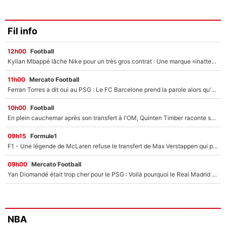
Fil info
12h00
Football
Kylian Mbappé lâche Nike pour un très gros contrat : Une marque «inattendue» va frapper très fort
11h00
Mercato Football
Ferran Torres a dit oui au PSG : Le FC Barcelone prend la parole alors qu'un transfert de l'attaquant espagnol prend forme
10h00
Football
En plein cauchemar après son transfert à l'OM, Quinten Timber raconte ses doutes après sa signature à Marseille
09h15
Formule1
F1 - Une légende de McLaren refuse le transfert de Max Verstappen qui pourrait «faire des vagues» et plomber l'ambiance dans l'équipe
09h00
Mercato Football
Yan Diomandé était trop cher pour le PSG : Voilà pourquoi le Real Madrid a accepté de payer la somme record de 140M€ pour boucler son transfert !
NBA