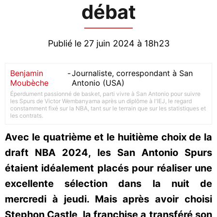
débat
Publié le 27 juin 2024 à 18h23
Benjamin
-
Journaliste, correspondant à San
Moubèche
Antonio (USA)
Éperdument passionné de basket, parti vivre à San Antonio pour suivre
les Spurs de Victor Wembanyama après un diplôme à l'IEJ, le regard
constamment fixé sur la NBA, tant sur le terrain que sur les statistiques et
les contrats.
Avec le quatrième et le huitième choix de la
draft NBA 2024, les San Antonio Spurs
étaient idéalement placés pour réaliser une
excellente sélection dans la nuit de
mercredi à jeudi. Mais après avoir choisi
Stephon Castle, la franchise a transféré son