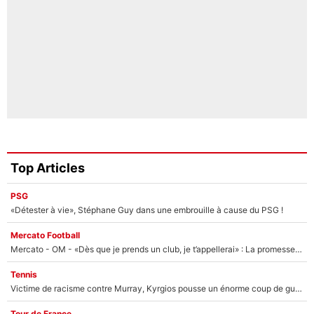
Top Articles
PSG
«Détester à vie», Stéphane Guy dans une embrouille à cause du PSG !
Mercato Football
Mercato - OM - «Dès que je prends un club, je t’appellerai» : La promesse de Marcelino au moment de claquer la porte
Tennis
Victime de racisme contre Murray, Kyrgios pousse un énorme coup de gueule !
Tour de France