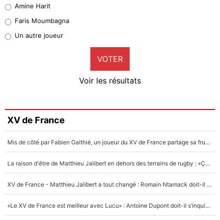
Quinten Timber
Amine Harit
1%
Faris Moumbagna
Pierre-Emile Hojbjerg
Un autre joueur
9%
VOTER
Neal Maupay
4%
Voir les résultats
Amine Harit
3%
Faris Moumbagna
XV de France
4%
Mis de côté par Fabien Galthié, un joueur du XV de France partage sa frustration : «ils ne me l’ont pas dit tout de suite»
Un autre joueur
5%
La raison d'être de Matthieu Jalibert en dehors des terrains de rugby : «Ça m'atteint autant que si tu touches à un membre de ma famille»
1675 personnes ont participé aux votes.
XV de France - Matthieu Jalibert a tout changé : Romain Ntamack doit-il s’inquiéter pour sa place à un an de la Coupe du monde ?
«Le XV de France est meilleur avec Lucu» : Antoine Dupont doit-il s’inquiéter pour sa place ?