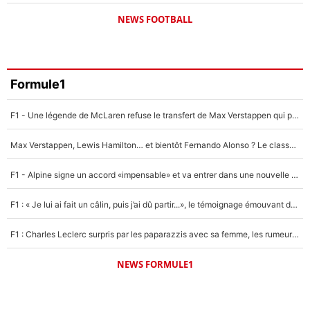
NEWS FOOTBALL
Formule1
F1 - Une légende de McLaren refuse le transfert de Max Verstappen qui pourrait «faire des vagues» et plomber l'ambiance dans l'équipe
Max Verstappen, Lewis Hamilton… et bientôt Fernando Alonso ? Le classement des pilotes les mieux payés en Formule 1 risque de changer !
F1 - Alpine signe un accord «impensable» et va entrer dans une nouvelle dimension : Grande nouvelle pour Pierre Gasly !
F1 : « Je lui ai fait un câlin, puis j’ai dû partir...», le témoignage émouvant de Max Verstappen sur sa fille
F1 : Charles Leclerc surpris par les paparazzis avec sa femme, les rumeurs étaient vraies !
NEWS FORMULE1