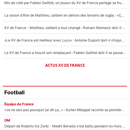
Mis de côté par Fabien Galthié, un joueur du XV de France partage sa frustration : «ils ne me l’ont pas dit tout de suite»
Un autre joueur
5%
La raison d'être de Matthieu Jalibert en dehors des terrains de rugby : «Ça m'atteint autant que si tu touches à un membre de ma famille»
1620 personnes ont participé aux votes.
XV de France - Matthieu Jalibert a tout changé : Romain Ntamack doit-il s’inquiéter pour sa place à un an de la Coupe du monde ?
«Le XV de France est meilleur avec Lucu» : Antoine Dupont doit-il s’inquiéter pour sa place ?
Le XV de France a trouvé son remplaçant : Fabien Galthié doit-il se passer d'Antoine Dupont ?
ACTUS XV DE FRANCE
Football
Équipe de France
«Je ne sais pas pourquoi j’ai dit ça...» : Kylian Mbappé raconte sa première rencontre avec Zinédine Zidane (et c’est très drôle)
OM
Départ de Roberto De Zerbi - Medhi Benatia s'est battu pendant six mois pour le retenir à l'OM, le PSG a été le naufrage de trop : «Je pars avec toi»