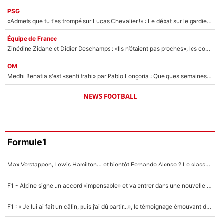
PSG
«Admets que tu t'es trompé sur Lucas Chevalier !» : Le débat sur le gardien du PSG vire au clash à l'After Foot
Équipe de France
Zinédine Zidane et Didier Deschamps : «Ils n’étaient pas proches», les confidences d’un membre de l’équipe de France 1998 sur leur relation spéciale
OM
Medhi Benatia s'est «senti trahi» par Pablo Longoria : Quelques semaines après son départ, l'ancien directeur de football de l'OM règle ses comptes
NEWS FOOTBALL
Formule1
Max Verstappen, Lewis Hamilton… et bientôt Fernando Alonso ? Le classement des pilotes les mieux payés en Formule 1 risque de changer !
F1 - Alpine signe un accord «impensable» et va entrer dans une nouvelle dimension : Grande nouvelle pour Pierre Gasly !
F1 : « Je lui ai fait un câlin, puis j’ai dû partir...», le témoignage émouvant de Max Verstappen sur sa fille