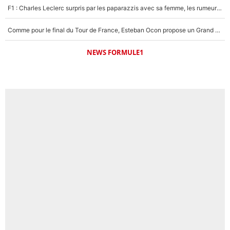
F1 : Charles Leclerc surpris par les paparazzis avec sa femme, les rumeurs étaient vraies !
Comme pour le final du Tour de France, Esteban Ocon propose un Grand Prix de Formule 1 à Paris : «Autour de l’Arc de Triomphe, ce serait génial» !
NEWS FORMULE1