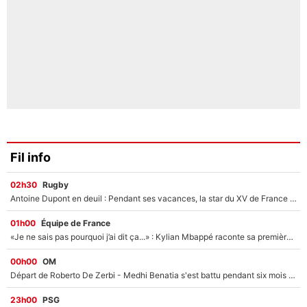
Fil info
02h30
Rugby
Antoine Dupont en deuil : Pendant ses vacances, la star du XV de France a perdu sa grand-mère
01h00
Équipe de France
«Je ne sais pas pourquoi j’ai dit ça...» : Kylian Mbappé raconte sa première rencontre avec Zinédine Zidane (et c’est très drôle)
00h00
OM
Départ de Roberto De Zerbi - Medhi Benatia s'est battu pendant six mois pour le retenir à l'OM, le PSG a été le naufrage de trop : «Je pars avec toi»
23h00
PSG