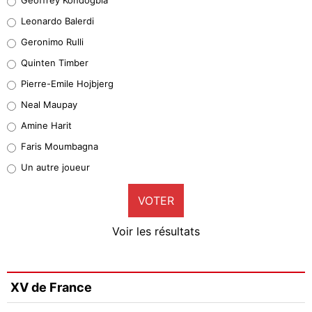
38%
Leonardo Balerdi
Leonardo Balerdi
Geronimo Rulli
32%
Quinten Timber
Geronimo Rulli
Pierre-Emile Hojbjerg
5%
Neal Maupay
Quinten Timber
Amine Harit
1%
Faris Moumbagna
Pierre-Emile Hojbjerg
Un autre joueur
9%
VOTER
Neal Maupay
4%
Voir les résultats
Amine Harit
3%
Faris Moumbagna
XV de France
4%