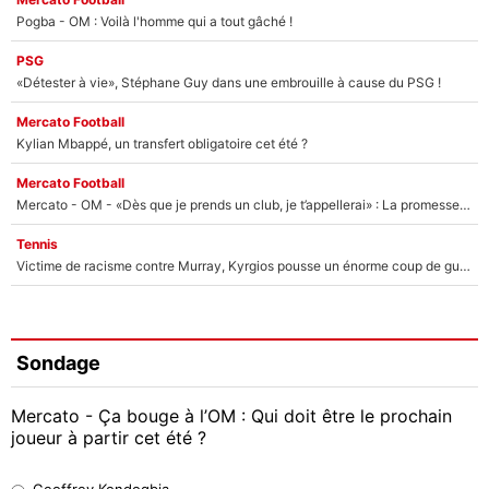
Pogba - OM : Voilà l'homme qui a tout gâché !
PSG
«Détester à vie», Stéphane Guy dans une embrouille à cause du PSG !
Mercato Football
Kylian Mbappé, un transfert obligatoire cet été ?
Mercato Football
Mercato - OM - «Dès que je prends un club, je t’appellerai» : La promesse de Marcelino au moment de claquer la porte
Tennis
Victime de racisme contre Murray, Kyrgios pousse un énorme coup de gueule !
Sondage
Mercato - Ça bouge à l’OM : Qui doit être le prochain
joueur à partir cet été ?
Geoffrey Kondogbia
Geoffrey Kondogbia