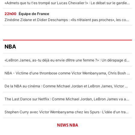
«Admets que tu t'es trompé sur Lucas Chevalier !» : Le débat sur le gardien du PSG vire au clash à l'After Foot
22h00
Équipe de France
Zinédine Zidane et Didier Deschamps : «Ils n’étaient pas proches», les confidences d’un membre de l’équipe de France 1998 sur leur relation spéciale
NBA
«LeBron James, as-tu déjà eu envie d’être une femme ?» : Un dérapage de Donald Trump sur la superstar de la NBA refait surface
NBA - Victime d'une thrombose comme Victor Wembanyama, Chris Bosh prévient le Français des risques sur sa santé : «J’ai failli mourir sur le coup et j’ai été ramené à la vie»
De la NBA au cinéma : Comme Michael Jordan et LeBron James, Victor Wembanyama rêve d'une carrière d'acteur !
The Last Dance sur Netflix : Comme Michael Jordan, LeBron James va avoir le droit à sa série !
Stephen Curry avec Victor Wembanyama chez les Spurs : L'idée d'un trade historique est lancée en NBA !
NEWS NBA