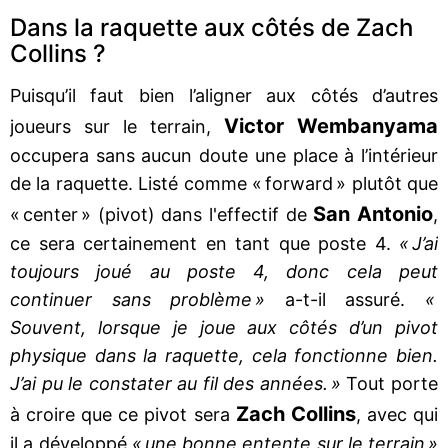
Dans la raquette aux côtés de Zach
Collins ?
Puisqu’il faut bien l’aligner aux côtés d’autres
Victor Wembanyama
joueurs sur le terrain,
occupera sans aucun doute une place à l’intérieur
de la raquette. Listé comme « forward » plutôt que
San Antonio
« center » (pivot) dans l'effectif de
,
ce sera certainement en tant que poste 4.
« J’ai
toujours joué au poste 4, donc cela peut
continuer sans problème »
a-t-il assuré.
«
Souvent, lorsque je joue aux côtés d’un pivot
physique dans la raquette, cela fonctionne bien.
J’ai pu le constater au fil des années. »
Tout porte
Zach Collins
à croire que ce pivot sera
, avec qui
il a développé
« une bonne entente sur le terrain »