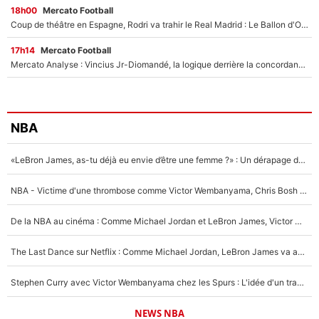
18h00
Mercato Football
Coup de théâtre en Espagne, Rodri va trahir le Real Madrid : Le Ballon d'Or a choisi de signer au FC Barcelone !
17h14
Mercato Football
Mercato Analyse : Vincius Jr-Diomandé, la logique derrière la concordance des temps
NBA
«LeBron James, as-tu déjà eu envie d’être une femme ?» : Un dérapage de Donald Trump sur la superstar de la NBA refait surface
NBA - Victime d'une thrombose comme Victor Wembanyama, Chris Bosh prévient le Français des risques sur sa santé : «J’ai failli mourir sur le coup et j’ai été ramené à la vie»
De la NBA au cinéma : Comme Michael Jordan et LeBron James, Victor Wembanyama rêve d'une carrière d'acteur !
The Last Dance sur Netflix : Comme Michael Jordan, LeBron James va avoir le droit à sa série !
Stephen Curry avec Victor Wembanyama chez les Spurs : L'idée d'un trade historique est lancée en NBA !
NEWS NBA