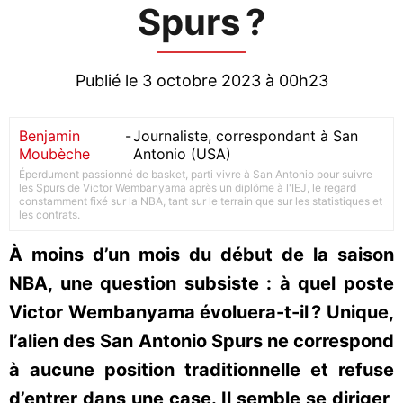
Spurs ?
Publié le 3 octobre 2023 à 00h23
Benjamin
-
Journaliste, correspondant à San
Moubèche
Antonio (USA)
Éperdument passionné de basket, parti vivre à San Antonio pour suivre
les Spurs de Victor Wembanyama après un diplôme à l'IEJ, le regard
constamment fixé sur la NBA, tant sur le terrain que sur les statistiques et
les contrats.
À moins d’un mois du début de la saison
NBA, une question subsiste : à quel poste
Victor Wembanyama évoluera-t-il ? Unique,
l’alien des San Antonio Spurs ne correspond
à aucune position traditionnelle et refuse
d’entrer dans une case. Il semble se diriger,