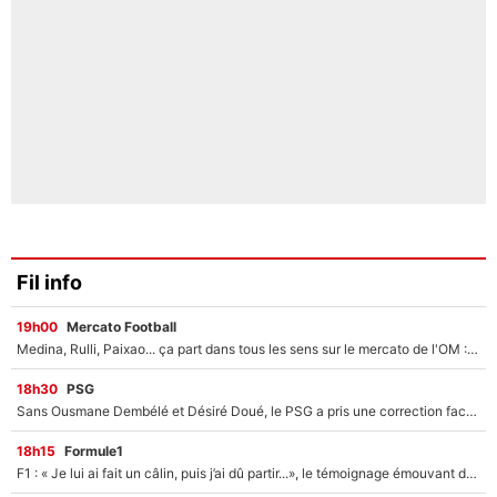
Fil info
19h00
Mercato Football
Medina, Rulli, Paixao... ça part dans tous les sens sur le mercato de l'OM : Frank McCourt va enfin récupérer l'argent qu'il attend ?
18h30
PSG
Sans Ousmane Dembélé et Désiré Doué, le PSG a pris une correction face à Majorque : Luis Enrique attend avec impatience des renforts !
18h15
Formule1
F1 : « Je lui ai fait un câlin, puis j’ai dû partir...», le témoignage émouvant de Max Verstappen sur sa fille