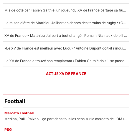
5%
Mis de côté par Fabien Galthié, un joueur du XV de France partage sa frustration : «ils ne me l’ont pas dit tout de suite»
Un autre joueur
5%
La raison d'être de Matthieu Jalibert en dehors des terrains de rugby : «Ça m'atteint autant que si tu touches à un membre de ma famille»
1519 personnes ont participé aux votes.
XV de France - Matthieu Jalibert a tout changé : Romain Ntamack doit-il s’inquiéter pour sa place à un an de la Coupe du monde ?
«Le XV de France est meilleur avec Lucu» : Antoine Dupont doit-il s’inquiéter pour sa place ?
Le XV de France a trouvé son remplaçant : Fabien Galthié doit-il se passer d'Antoine Dupont ?
ACTUS XV DE FRANCE
Football
Mercato Football
Medina, Rulli, Paixao... ça part dans tous les sens sur le mercato de l'OM : Frank McCourt va enfin récupérer l'argent qu'il attend ?
PSG