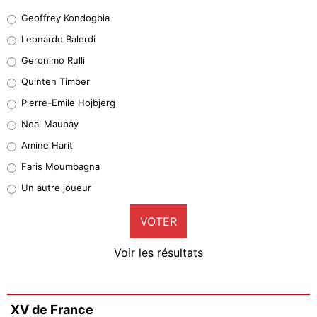
Geoffrey Kondogbia
Geoffrey Kondogbia
38%
Leonardo Balerdi
Leonardo Balerdi
Geronimo Rulli
32%
Quinten Timber
Geronimo Rulli
Pierre-Emile Hojbjerg
5%
Neal Maupay
Quinten Timber
Amine Harit
1%
Faris Moumbagna
Pierre-Emile Hojbjerg
Un autre joueur
9%
VOTER
Neal Maupay
4%
Voir les résultats
Amine Harit
3%
Faris Moumbagna
XV de France