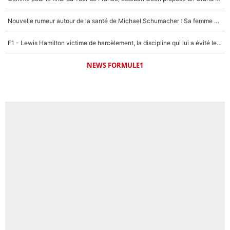
Nouvelle rumeur autour de la santé de Michael Schumacher : Sa femme Corinna sort du silence
F1 - Lewis Hamilton victime de harcèlement, la discipline qui lui a évité le pire : «J'aurais probablement mal tourné»
NEWS FORMULE1