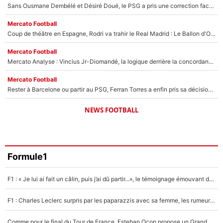
Sans Ousmane Dembélé et Désiré Doué, le PSG a pris une correction face à Majorque : Luis Enrique attend avec impatience des renforts !
Mercato Football
Coup de théâtre en Espagne, Rodri va trahir le Real Madrid : Le Ballon d'Or a choisi de signer au FC Barcelone !
Mercato Football
Mercato Analyse : Vincius Jr-Diomandé, la logique derrière la concordance des temps
Mercato Football
Rester à Barcelone ou partir au PSG, Ferran Torres a enfin pris sa décision : La course contre la montre est lancée !
NEWS FOOTBALL
Formule1
F1 : « Je lui ai fait un câlin, puis j’ai dû partir...», le témoignage émouvant de Max Verstappen sur sa fille
F1 : Charles Leclerc surpris par les paparazzis avec sa femme, les rumeurs étaient vraies !
Comme pour le final du Tour de France, Esteban Ocon propose un Grand Prix de Formule 1 à Paris : «Autour de l’Arc de Triomphe, ce serait génial» !