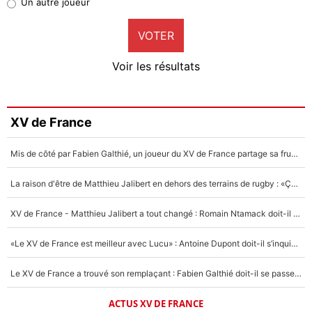
Un autre joueur
9%
VOTER
Neal Maupay
4%
Voir les résultats
Amine Harit
3%
Faris Moumbagna
XV de France
4%
Mis de côté par Fabien Galthié, un joueur du XV de France partage sa frustration : «ils ne me l’ont pas dit tout de suite»
Un autre joueur
5%
La raison d'être de Matthieu Jalibert en dehors des terrains de rugby : «Ça m'atteint autant que si tu touches à un membre de ma famille»
1579 personnes ont participé aux votes.
XV de France - Matthieu Jalibert a tout changé : Romain Ntamack doit-il s’inquiéter pour sa place à un an de la Coupe du monde ?
«Le XV de France est meilleur avec Lucu» : Antoine Dupont doit-il s’inquiéter pour sa place ?
Le XV de France a trouvé son remplaçant : Fabien Galthié doit-il se passer d'Antoine Dupont ?
ACTUS XV DE FRANCE