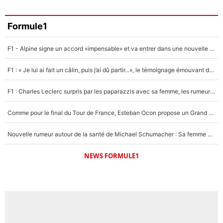
Formule1
F1 - Alpine signe un accord «impensable» et va entrer dans une nouvelle dimension : Grande nouvelle pour Pierre Gasly !
F1 : « Je lui ai fait un câlin, puis j’ai dû partir...», le témoignage émouvant de Max Verstappen sur sa fille
F1 : Charles Leclerc surpris par les paparazzis avec sa femme, les rumeurs étaient vraies !
Comme pour le final du Tour de France, Esteban Ocon propose un Grand Prix de Formule 1 à Paris : «Autour de l’Arc de Triomphe, ce serait génial» !
Nouvelle rumeur autour de la santé de Michael Schumacher : Sa femme Corinna sort du silence
NEWS FORMULE1