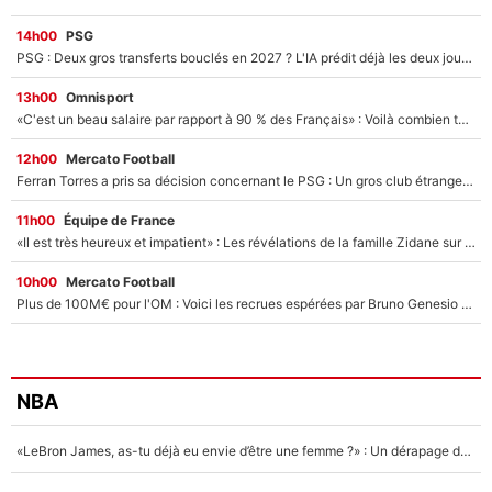
14h00
PSG
PSG : Deux gros transferts bouclés en 2027 ? L'IA prédit déjà les deux joueurs qui pourraient rejoindre Luis Enrique !
13h00
Omnisport
«C'est un beau salaire par rapport à 90 % des Français» : Voilà combien touchait Nelson Monfort sur France Télévisions avant de rejoindre CNews
12h00
Mercato Football
Ferran Torres a pris sa décision concernant le PSG : Un gros club étranger prêt à relancer le feuilleton pour la signature du champion du monde 2026 !
11h00
Équipe de France
«Il est très heureux et impatient» : Les révélations de la famille Zidane sur sa prise de pouvoir en équipe de France !
10h00
Mercato Football
Plus de 100M€ pour l'OM : Voici les recrues espérées par Bruno Genesio et Grégory Lorenzi après l’opération dégraissage
NBA
«LeBron James, as-tu déjà eu envie d’être une femme ?» : Un dérapage de Donald Trump sur la superstar de la NBA refait surface