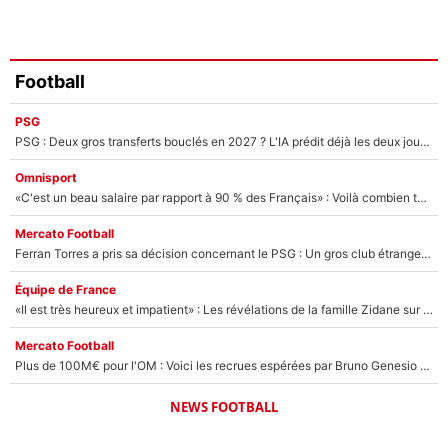
Football
PSG
PSG : Deux gros transferts bouclés en 2027 ? L'IA prédit déjà les deux joueurs qui pourraient rejoindre Luis Enrique !
Omnisport
«C'est un beau salaire par rapport à 90 % des Français» : Voilà combien touchait Nelson Monfort sur France Télévisions avant de rejoindre CNews
Mercato Football
Ferran Torres a pris sa décision concernant le PSG : Un gros club étranger prêt à relancer le feuilleton pour la signature du champion du monde 2026 !
Équipe de France
«Il est très heureux et impatient» : Les révélations de la famille Zidane sur sa prise de pouvoir en équipe de France !
Mercato Football
Plus de 100M€ pour l'OM : Voici les recrues espérées par Bruno Genesio et Grégory Lorenzi après l’opération dégraissage
NEWS FOOTBALL