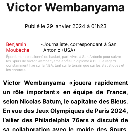
Victor Wembanyama
Publié le 29 janvier 2024 à 01h23
Benjamin
-
Journaliste, correspondant à San
Moubèche
Antonio (USA)
Éperdument passionné de basket, parti vivre à San Antonio pour suivre
les Spurs de Victor Wembanyama après un diplôme à l'IEJ, le regard
constamment fixé sur la NBA, tant sur le terrain que sur les statistiques et
les contrats.
Victor Wembanyama « jouera rapidement
un rôle important » en équipe de France,
selon Nicolas Batum, le capitaine des Bleus.
En vue des Jeux Olympiques de Paris 2024,
l’ailier des Philadelphia 76ers a discuté de
sa collaboration avec le rookie des Spurs,