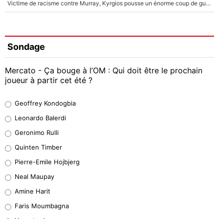
Victime de racisme contre Murray, Kyrgios pousse un énorme coup de gueule !
Sondage
Mercato - Ça bouge à l’OM : Qui doit être le prochain
joueur à partir cet été ?
Geoffrey Kondogbia
Geoffrey Kondogbia
38%
Leonardo Balerdi
Leonardo Balerdi
Geronimo Rulli
32%
Quinten Timber
Geronimo Rulli
Pierre-Emile Hojbjerg
5%
Neal Maupay
Quinten Timber
Amine Harit
1%
Faris Moumbagna
Pierre-Emile Hojbjerg