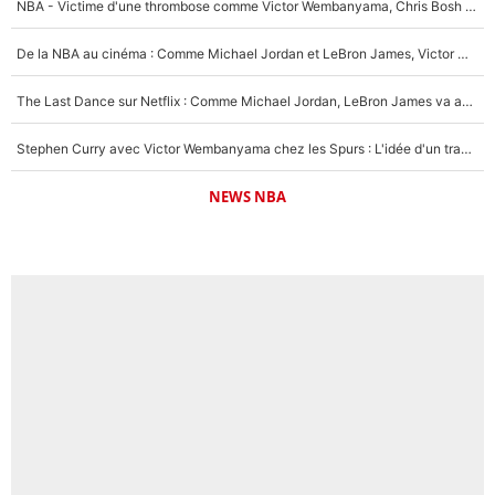
NBA - Victime d'une thrombose comme Victor Wembanyama, Chris Bosh prévient le Français des risques sur sa santé : «J’ai failli mourir sur le coup et j’ai été ramené à la vie»
De la NBA au cinéma : Comme Michael Jordan et LeBron James, Victor Wembanyama rêve d'une carrière d'acteur !
The Last Dance sur Netflix : Comme Michael Jordan, LeBron James va avoir le droit à sa série !
Stephen Curry avec Victor Wembanyama chez les Spurs : L'idée d'un trade historique est lancée en NBA !
NEWS NBA