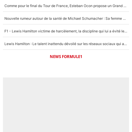
Comme pour le final du Tour de France, Esteban Ocon propose un Grand Prix de Formule 1 à Paris : «Autour de l’Arc de Triomphe, ce serait génial» !
Nouvelle rumeur autour de la santé de Michael Schumacher : Sa femme Corinna sort du silence
F1 - Lewis Hamilton victime de harcèlement, la discipline qui lui a évité le pire : «J'aurais probablement mal tourné»
Lewis Hamilton : Le talent inattendu dévoilé sur les réseaux sociaux qui a impressionné Kim Kardashian pendant leurs vacances en amoureux !
NEWS FORMULE1