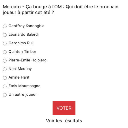
Mercato - Ça bouge à l’OM : Qui doit être le prochain
joueur à partir cet été ?
Geoffrey Kondogbia
Geoffrey Kondogbia
38%
Leonardo Balerdi
Leonardo Balerdi
Geronimo Rulli
32%
Quinten Timber
Geronimo Rulli
Pierre-Emile Hojbjerg
4%
Neal Maupay
Quinten Timber
Amine Harit
1%
Faris Moumbagna
Pierre-Emile Hojbjerg
Un autre joueur
9%
VOTER
Neal Maupay
4%
Voir les résultats
Amine Harit