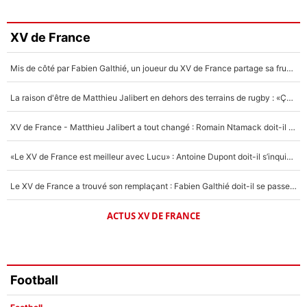
3%
Faris Moumbagna
XV de France
4%
Mis de côté par Fabien Galthié, un joueur du XV de France partage sa frustration : «ils ne me l’ont pas dit tout de suite»
Un autre joueur
5%
La raison d'être de Matthieu Jalibert en dehors des terrains de rugby : «Ça m'atteint autant que si tu touches à un membre de ma famille»
1459 personnes ont participé aux votes.
XV de France - Matthieu Jalibert a tout changé : Romain Ntamack doit-il s’inquiéter pour sa place à un an de la Coupe du monde ?
«Le XV de France est meilleur avec Lucu» : Antoine Dupont doit-il s’inquiéter pour sa place ?
Le XV de France a trouvé son remplaçant : Fabien Galthié doit-il se passer d'Antoine Dupont ?
ACTUS XV DE FRANCE
Football