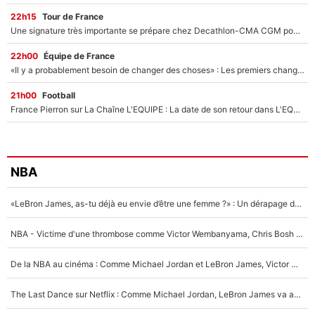
22h15
Tour de France
Une signature très importante se prépare chez Decathlon-CMA CGM pour aider Paul Seixas à gagner le Tour de France 2027
22h00
Équipe de France
«Il y a probablement besoin de changer des choses» : Les premiers changements de Zinedine Zidane en équipe de France sont révélés ?
21h00
Football
France Pierron sur La Chaîne L'EQUIPE : La date de son retour dans L'EQUIPE de Choc est connue... et c'était très attendu
NBA
«LeBron James, as-tu déjà eu envie d’être une femme ?» : Un dérapage de Donald Trump sur la superstar de la NBA refait surface
NBA - Victime d'une thrombose comme Victor Wembanyama, Chris Bosh prévient le Français des risques sur sa santé : «J’ai failli mourir sur le coup et j’ai été ramené à la vie»
De la NBA au cinéma : Comme Michael Jordan et LeBron James, Victor Wembanyama rêve d'une carrière d'acteur !
The Last Dance sur Netflix : Comme Michael Jordan, LeBron James va avoir le droit à sa série !