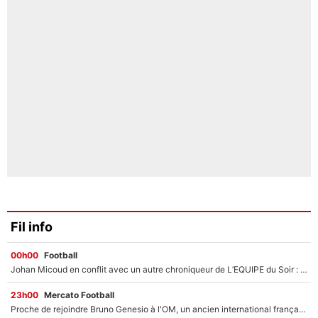
Fil info
00h00
Football
Johan Micoud en conflit avec un autre chroniqueur de L’EQUIPE du Soir : «Pendant un moment, je ne les ai pas remis ensemble dans l'émission»
23h00
Mercato Football
Proche de rejoindre Bruno Genesio à l'OM, un ancien international français va finalement débarquer... sur RMC !