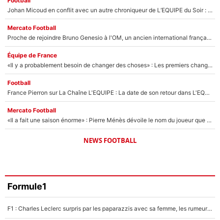
Football
Johan Micoud en conflit avec un autre chroniqueur de L’EQUIPE du Soir : «Pendant un moment, je ne les ai pas remis ensemble dans l'émission»
Mercato Football
Proche de rejoindre Bruno Genesio à l'OM, un ancien international français va finalement débarquer... sur RMC !
Équipe de France
«Il y a probablement besoin de changer des choses» : Les premiers changements de Zinedine Zidane en équipe de France sont révélés ?
Football
France Pierron sur La Chaîne L'EQUIPE : La date de son retour dans L'EQUIPE de Choc est connue... et c'était très attendu
Mercato Football
«Il a fait une saison énorme» : Pierre Ménès dévoile le nom du joueur que l’OM devait absolument recruter cet été, l’IA valide la piste !
NEWS FOOTBALL
Formule1
F1 : Charles Leclerc surpris par les paparazzis avec sa femme, les rumeurs étaient vraies !