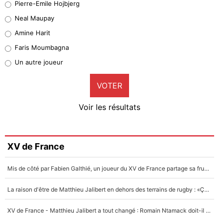
Pierre-Emile Hojbjerg
5%
Neal Maupay
Quinten Timber
Amine Harit
1%
Faris Moumbagna
Pierre-Emile Hojbjerg
Un autre joueur
9%
VOTER
Neal Maupay
4%
Voir les résultats
Amine Harit
3%
Faris Moumbagna
XV de France
4%
Mis de côté par Fabien Galthié, un joueur du XV de France partage sa frustration : «ils ne me l’ont pas dit tout de suite»
Un autre joueur
5%
La raison d'être de Matthieu Jalibert en dehors des terrains de rugby : «Ça m'atteint autant que si tu touches à un membre de ma famille»
1568 personnes ont participé aux votes.
XV de France - Matthieu Jalibert a tout changé : Romain Ntamack doit-il s’inquiéter pour sa place à un an de la Coupe du monde ?