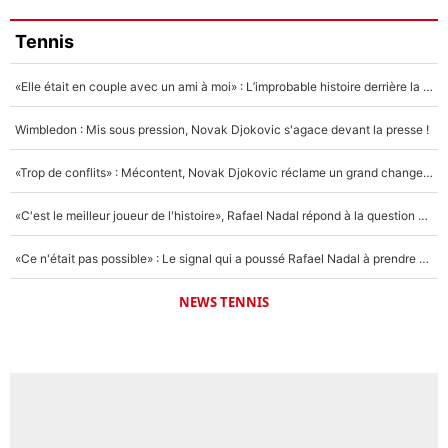
Tennis
«Elle était en couple avec un ami à moi» : L’improbable histoire derrière la «seule relation longue» de Novak Djokovic
Wimbledon : Mis sous pression, Novak Djokovic s'agace devant la presse !
«Trop de conflits» : Mécontent, Novak Djokovic réclame un grand changement !
«C'est le meilleur joueur de l'histoire», Rafael Nadal répond à la question que tout le monde se pose !
«Ce n'était pas possible» : Le signal qui a poussé Rafael Nadal à prendre sa retraite !
NEWS TENNIS