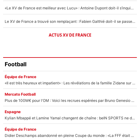
«Le XV de France est meilleur avec Lucu» : Antoine Dupont doit-il s’inquiéter pour sa place ?
Le XV de France a trouvé son remplaçant : Fabien Galthié doit-il se passer d'Antoine Dupont ?
ACTUS XV DE FRANCE
Football
Équipe de France
«Il est très heureux et impatient» : Les révélations de la famille Zidane sur sa prise de pouvoir en équipe de France !
Mercato Football
Plus de 100M€ pour l'OM : Voici les recrues espérées par Bruno Genesio et Grégory Lorenzi après l’opération dégraissage
Espagne
Kylian Mbappé et Lamine Yamal changent de chaîne : beIN SPORTS ne digère pas cette décision historique et prédit un fiasco pour la Liga
Équipe de France
Didier Deschamps abandonné en pleine Coupe du monde : «La FFF était déjà passée à Zinedine Zidane»