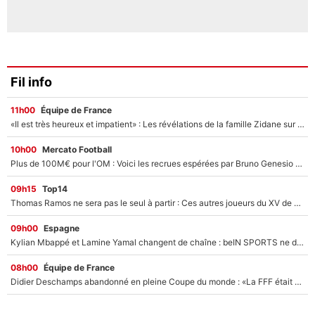
Fil info
11h00
Équipe de France
«Il est très heureux et impatient» : Les révélations de la famille Zidane sur sa prise de pouvoir en équipe de France !
10h00
Mercato Football
Plus de 100M€ pour l'OM : Voici les recrues espérées par Bruno Genesio et Grégory Lorenzi après l’opération dégraissage
09h15
Top14
Thomas Ramos ne sera pas le seul à partir : Ces autres joueurs du XV de France pourraient aussi quitter le Stade Toulousain, un club de Top 14 est déjà sur les rangs
09h00
Espagne
Kylian Mbappé et Lamine Yamal changent de chaîne : beIN SPORTS ne digère pas cette décision historique et prédit un fiasco pour la Liga
08h00
Équipe de France
Didier Deschamps abandonné en pleine Coupe du monde : «La FFF était déjà passée à Zinedine Zidane»