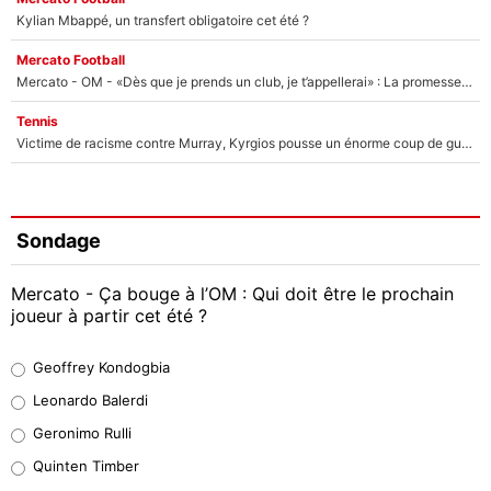
Kylian Mbappé, un transfert obligatoire cet été ?
Mercato Football
Mercato - OM - «Dès que je prends un club, je t’appellerai» : La promesse de Marcelino au moment de claquer la porte
Tennis
Victime de racisme contre Murray, Kyrgios pousse un énorme coup de gueule !
Sondage
Mercato - Ça bouge à l’OM : Qui doit être le prochain
joueur à partir cet été ?
Geoffrey Kondogbia
Geoffrey Kondogbia
38%
Leonardo Balerdi
Leonardo Balerdi
Geronimo Rulli
32%
Quinten Timber
Geronimo Rulli