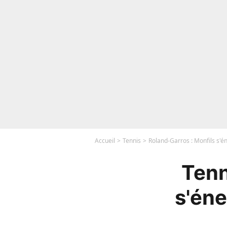
Accueil
Tennis
Roland-Garros : Monfils s'én
Tenn
s'éne