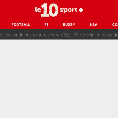
fuse le transfert de Max Verstappen qui pourrait «faire des vagues»
r le PSG : Voilà pourquoi le Real Madrid a accepté de payer la somme reco
FOOTBALL
F1
RUGBY
NBA
CO
Voice Kids : Contacté par Matt Pokora, Kylian Mbappé a accepté
est terminé, DAZN a fait son choix pour Benjamin Da Silva et
onditions pour rejoindre L'EQUIPE du Soir : Il refuse de faire l'