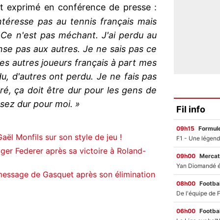
t exprimé en conférence de presse :
ntéresse pas au tennis français mais
Ce n'est pas méchant. J'ai perdu au
ense pas aux autres. Je ne sais pas ce
les autres joueurs français à part mes
du, d'autres ont perdu. Je ne fais pas
tré, ça doit être dur pour les gens de
ssez dur pour moi. »
Fil info
09h15
Formul
aël Monfils sur son style de jeu !
oger Federer après sa victoire à Roland-
09h00
Mercat
 message de Gasquet après son élimination
08h00
Footbal
06h00
Footbal