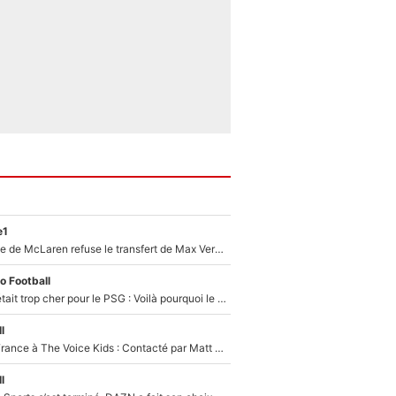
e1
F1 - Une légende de McLaren refuse le transfert de Max Verstappen qui pourrait «faire des vagues» et plomber l'ambiance dans l'équipe
o Football
Yan Diomandé était trop cher pour le PSG : Voilà pourquoi le Real Madrid a accepté de payer la somme record de 140M€ pour boucler son transfert !
l
De l'équipe de France à The Voice Kids : Contacté par Matt Pokora, Kylian Mbappé a accepté de jouer un rôle inédit sur TF1 !
l