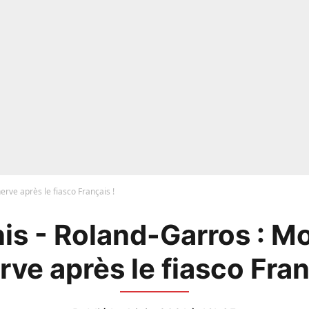
erve après le fiasco Français !
is - Roland-Garros : Mo
rve après le fiasco Fran