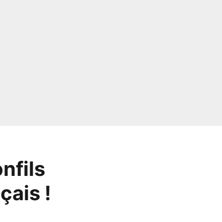
nfils
çais !