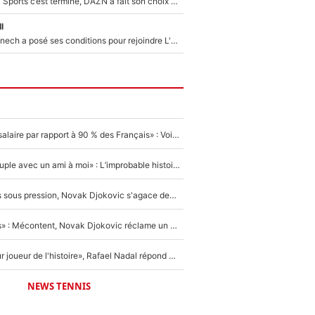
La Liga sur beIN Sports c’est terminé, DAZN a fait son choix pour Benjamin Da Silva et Omar Da Fonseca !
l
Raymond Domenech a posé ses conditions pour rejoindre L'EQUIPE du Soir : Il refuse de faire l'émission avec un autre chroniqueur !
«C'est un beau salaire par rapport à 90 % des Français» : Voilà combien touchait Nelson Monfort sur France Télévisions avant de rejoindre CNews
«Elle était en couple avec un ami à moi» : L’improbable histoire derrière la «seule relation longue» de Novak Djokovic
Wimbledon : Mis sous pression, Novak Djokovic s'agace devant la presse !
«Trop de conflits» : Mécontent, Novak Djokovic réclame un grand changement !
«C'est le meilleur joueur de l'histoire», Rafael Nadal répond à la question que tout le monde se pose !
NEWS TENNIS