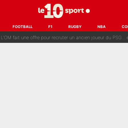
ès annonce un premier problème pour Zinedine Zidane en éq
 «impensable» et va entrer dans une nouvelle dimension : Gra
FOOTBALL
F1
RUGBY
NBA
CO
L'OM fait une offre pour recruter un ancien joueur du PSG... et
Le PSG a dit non au transfert qui bat tous les records sur 
e des ravages à Marseille : L’OM a placé 12 joueurs sur le marché des transferts… 