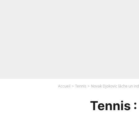
Accueil
Tennis
Novak Djokovic lâche un indi
Tennis :