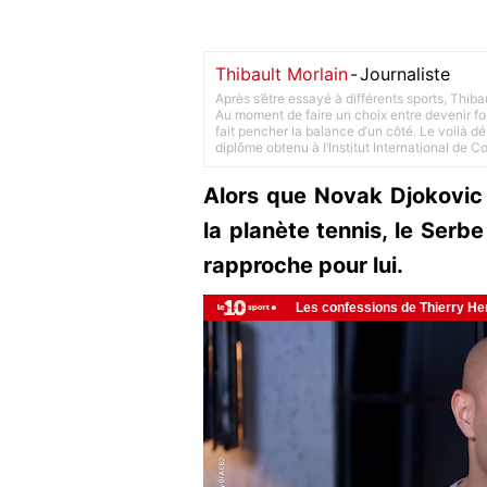
Thibault Morlain
-
Journaliste
Après s’être essayé à différents sports, Thiba
Au moment de faire un choix entre devenir foot
fait pencher la balance d’un côté. Le voilà d
diplôme obtenu à l’Institut International de 
Alors que Novak Djokovic
la planète tennis, le Serbe
rapproche pour lui.