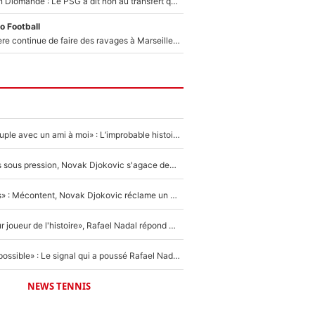
140M€ pour Yan Diomandé : Le PSG a dit non au transfert qui bat tous les records sur le mercato
o Football
La crise financière continue de faire des ravages à Marseille : L’OM a placé 12 joueurs sur le marché des transferts… et ça pourrait lui rapporter près de 100M€ !
«Elle était en couple avec un ami à moi» : L’improbable histoire derrière la «seule relation longue» de Novak Djokovic
Wimbledon : Mis sous pression, Novak Djokovic s'agace devant la presse !
«Trop de conflits» : Mécontent, Novak Djokovic réclame un grand changement !
«C'est le meilleur joueur de l'histoire», Rafael Nadal répond à la question que tout le monde se pose !
«Ce n'était pas possible» : Le signal qui a poussé Rafael Nadal à prendre sa retraite !
NEWS TENNIS