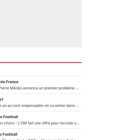
 de France
Michael Olise : Pierre Ménès annonce un premier problème pour Zinedine Zidane en équipe de France
e1
F1 - Alpine signe un accord «impensable» et va entrer dans une nouvelle dimension : Grande nouvelle pour Pierre Gasly !
o Football
«C’est un très bon choix» : L'OM fait une offre pour recruter un ancien joueur du PSG... et c'est validé dans l'After Foot !
 Football