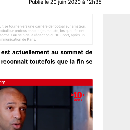
Publié le 20 juin 2020 à 12h35
ult se tourne vers une carrière de footballeur amateur.
balleur professionnel et journaliste, les qualités ont
ésormais au sein de la rédaction du 10 Sport, après un
Communication de Paris.
 est actuellement au sommet de
 reconnait toutefois que la fin se