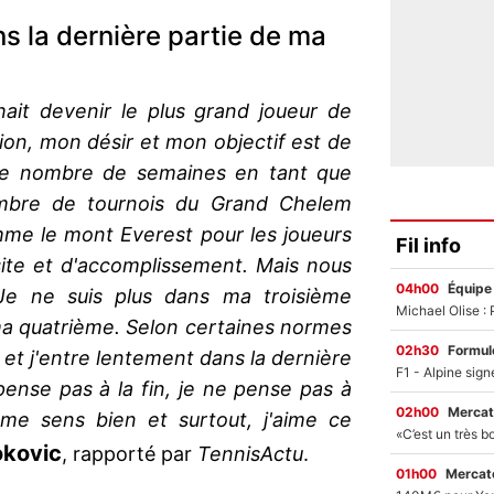
ns la dernière partie de ma
it devenir le plus grand joueur de
tion, mon désir et mon objectif est de
 le nombre de semaines en tant que
mbre de tournois du Grand Chelem
me le mont Everest pour les joueurs
Fil info
ite et d'accomplissement. Mais nous
04h00
Équipe
 Je ne suis plus dans ma troisième
ma quatrième. Selon certaines normes
02h30
Formul
e et j'entre lentement dans la dernière
pense pas à la fin, je ne pense pas à
02h00
Mercat
 me sens bien et surtout, j'aime ce
okovic
, rapporté par
TennisActu
.
01h00
Mercato