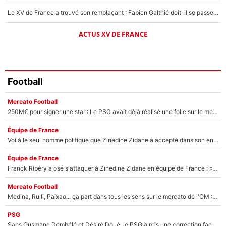
Le XV de France a trouvé son remplaçant : Fabien Galthié doit-il se passer d'Antoine Dupont ?
ACTUS XV DE FRANCE
Football
Mercato Football
250M€ pour signer une star : Le PSG avait déjà réalisé une folie sur le mercato bien avant Neymar !
Équipe de France
Voilà le seul homme politique que Zinedine Zidane a accepté dans son entourage : «Je garde un très bon souvenir de lui»
Équipe de France
Franck Ribéry a osé s'attaquer à Zinedine Zidane en équipe de France : «Je n'aurais jamais fait ça»
Mercato Football
Medina, Rulli, Paixao... ça part dans tous les sens sur le mercato de l'OM : Frank McCourt va enfin récupérer l'argent qu'il attend ?
PSG
Sans Ousmane Dembélé et Désiré Doué, le PSG a pris une correction face à Majorque : Luis Enrique attend avec impatience des renforts !