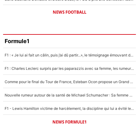
NEWS FOOTBALL
Formule1
F1 : « Je lui ai fait un câlin, puis j’ai dû partir...», le témoignage émouvant de Max Verstappen sur sa fille
F1 : Charles Leclerc surpris par les paparazzis avec sa femme, les rumeurs étaient vraies !
Comme pour le final du Tour de France, Esteban Ocon propose un Grand Prix de Formule 1 à Paris : «Autour de l’Arc de Triomphe, ce serait génial» !
Nouvelle rumeur autour de la santé de Michael Schumacher : Sa femme Corinna sort du silence
F1 - Lewis Hamilton victime de harcèlement, la discipline qui lui a évité le pire : «J'aurais probablement mal tourné»
NEWS FORMULE1