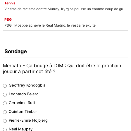
Tennis
Victime de racisme contre Murray, Kyrgios pousse un énorme coup de gueule !
PSG
PSG : Mbappé achève le Real Madrid, le vestiaire exulte
Sondage
Mercato - Ça bouge à l’OM : Qui doit être le prochain
joueur à partir cet été ?
Geoffrey Kondogbia
Geoffrey Kondogbia
38%
Leonardo Balerdi
Leonardo Balerdi
Geronimo Rulli
32%
Quinten Timber
Geronimo Rulli
Pierre-Emile Hojbjerg
5%
Neal Maupay