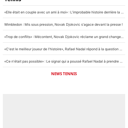
«Elle était en couple avec un ami à moi» : L’improbable histoire derrière la «seule relation longue» de Novak Djokovic
Wimbledon : Mis sous pression, Novak Djokovic s'agace devant la presse !
«Trop de conflits» : Mécontent, Novak Djokovic réclame un grand changement !
«C'est le meilleur joueur de l'histoire», Rafael Nadal répond à la question que tout le monde se pose !
«Ce n'était pas possible» : Le signal qui a poussé Rafael Nadal à prendre sa retraite !
NEWS TENNIS