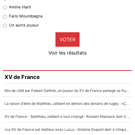
Quinten Timber
Amine Harit
1%
Faris Moumbagna
Pierre-Emile Hojbjerg
Un autre joueur
9%
VOTER
Neal Maupay
4%
Voir les résultats
Amine Harit
3%
Faris Moumbagna
XV de France
5%
Mis de côté par Fabien Galthié, un joueur du XV de France partage sa frustration : «ils ne me l’ont pas dit tout de suite»
Un autre joueur
5%
La raison d'être de Matthieu Jalibert en dehors des terrains de rugby : «Ça m'atteint autant que si tu touches à un membre de ma famille»
1529 personnes ont participé aux votes.
XV de France - Matthieu Jalibert a tout changé : Romain Ntamack doit-il s’inquiéter pour sa place à un an de la Coupe du monde ?
«Le XV de France est meilleur avec Lucu» : Antoine Dupont doit-il s’inquiéter pour sa place ?