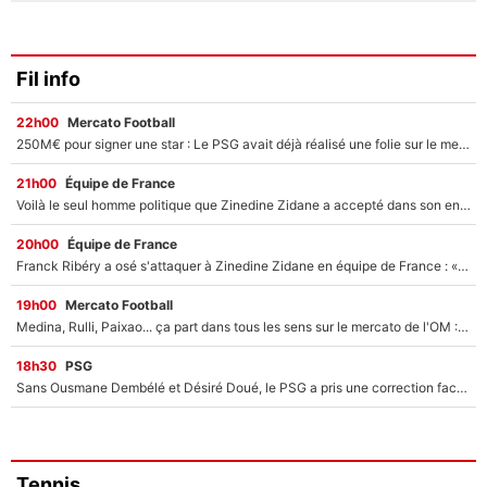
Fil info
22h00
Mercato Football
250M€ pour signer une star : Le PSG avait déjà réalisé une folie sur le mercato bien avant Neymar !
21h00
Équipe de France
Voilà le seul homme politique que Zinedine Zidane a accepté dans son entourage : «Je garde un très bon souvenir de lui»
20h00
Équipe de France
Franck Ribéry a osé s'attaquer à Zinedine Zidane en équipe de France : «Je n'aurais jamais fait ça»
19h00
Mercato Football
Medina, Rulli, Paixao... ça part dans tous les sens sur le mercato de l'OM : Frank McCourt va enfin récupérer l'argent qu'il attend ?
18h30
PSG
Sans Ousmane Dembélé et Désiré Doué, le PSG a pris une correction face à Majorque : Luis Enrique attend avec impatience des renforts !
Tennis