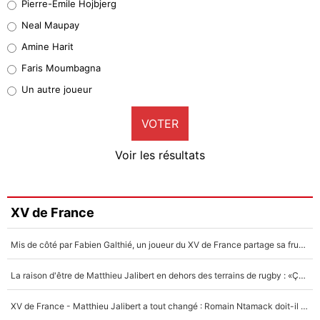
Pierre-Emile Hojbjerg
5%
Neal Maupay
Quinten Timber
Amine Harit
1%
Faris Moumbagna
Pierre-Emile Hojbjerg
Un autre joueur
9%
VOTER
Neal Maupay
4%
Voir les résultats
Amine Harit
3%
Faris Moumbagna
XV de France
4%
Mis de côté par Fabien Galthié, un joueur du XV de France partage sa frustration : «ils ne me l’ont pas dit tout de suite»
Un autre joueur
5%
La raison d'être de Matthieu Jalibert en dehors des terrains de rugby : «Ça m'atteint autant que si tu touches à un membre de ma famille»
1624 personnes ont participé aux votes.
XV de France - Matthieu Jalibert a tout changé : Romain Ntamack doit-il s’inquiéter pour sa place à un an de la Coupe du monde ?