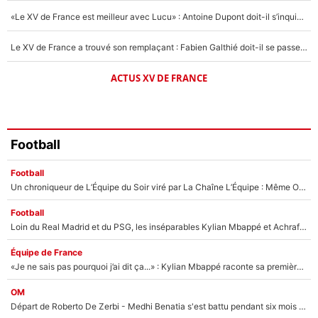
«Le XV de France est meilleur avec Lucu» : Antoine Dupont doit-il s’inquiéter pour sa place ?
Le XV de France a trouvé son remplaçant : Fabien Galthié doit-il se passer d'Antoine Dupont ?
ACTUS XV DE FRANCE
Football
Football
Un chroniqueur de L’Équipe du Soir viré par La Chaîne L’Équipe : Même Olivier Ménard n’avait pas pu empêcher son départ, «je l’ai appris sur Twitter, je l’ai vécu assez mal»
Football
Loin du Real Madrid et du PSG, les inséparables Kylian Mbappé et Achraf Hakimi changent d'équipe le temps d'une journée !
Équipe de France
«Je ne sais pas pourquoi j’ai dit ça...» : Kylian Mbappé raconte sa première rencontre avec Zinédine Zidane (et c’est très drôle)
OM
Départ de Roberto De Zerbi - Medhi Benatia s'est battu pendant six mois pour le retenir à l'OM, le PSG a été le naufrage de trop : «Je pars avec toi»