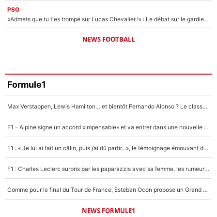
PSG
«Admets que tu t'es trompé sur Lucas Chevalier !» : Le débat sur le gardien du PSG vire au clash à l'After Foot
NEWS FOOTBALL
Formule1
Max Verstappen, Lewis Hamilton… et bientôt Fernando Alonso ? Le classement des pilotes les mieux payés en Formule 1 risque de changer !
F1 - Alpine signe un accord «impensable» et va entrer dans une nouvelle dimension : Grande nouvelle pour Pierre Gasly !
F1 : « Je lui ai fait un câlin, puis j’ai dû partir...», le témoignage émouvant de Max Verstappen sur sa fille
F1 : Charles Leclerc surpris par les paparazzis avec sa femme, les rumeurs étaient vraies !
Comme pour le final du Tour de France, Esteban Ocon propose un Grand Prix de Formule 1 à Paris : «Autour de l’Arc de Triomphe, ce serait génial» !
NEWS FORMULE1