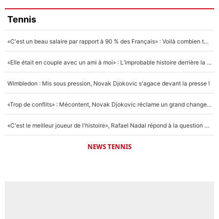
Tennis
«C'est un beau salaire par rapport à 90 % des Français» : Voilà combien touchait Nelson Monfort sur France Télévisions avant de rejoindre CNews
«Elle était en couple avec un ami à moi» : L’improbable histoire derrière la «seule relation longue» de Novak Djokovic
Wimbledon : Mis sous pression, Novak Djokovic s'agace devant la presse !
«Trop de conflits» : Mécontent, Novak Djokovic réclame un grand changement !
«C'est le meilleur joueur de l'histoire», Rafael Nadal répond à la question que tout le monde se pose !
NEWS TENNIS