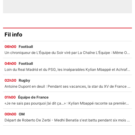
Fil info
06h00
Football
Un chroniqueur de L’Équipe du Soir viré par La Chaîne L’Équipe : Même Olivier Ménard n’avait pas pu empêcher son départ, «je l’ai appris sur Twitter, je l’ai vécu assez mal»
04h00
Football
Loin du Real Madrid et du PSG, les inséparables Kylian Mbappé et Achraf Hakimi changent d'équipe le temps d'une journée !
02h30
Rugby
Antoine Dupont en deuil : Pendant ses vacances, la star du XV de France a perdu sa grand-mère
01h00
Équipe de France
«Je ne sais pas pourquoi j’ai dit ça...» : Kylian Mbappé raconte sa première rencontre avec Zinédine Zidane (et c’est très drôle)
00h00
OM
Départ de Roberto De Zerbi - Medhi Benatia s'est battu pendant six mois pour le retenir à l'OM, le PSG a été le naufrage de trop : «Je pars avec toi»