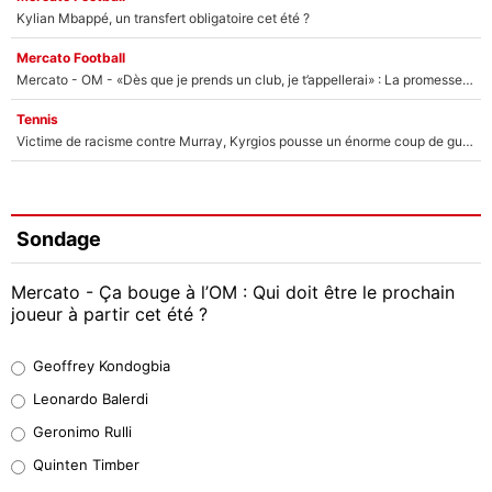
Kylian Mbappé, un transfert obligatoire cet été ?
Mercato Football
Mercato - OM - «Dès que je prends un club, je t’appellerai» : La promesse de Marcelino au moment de claquer la porte
Tennis
Victime de racisme contre Murray, Kyrgios pousse un énorme coup de gueule !
Sondage
Mercato - Ça bouge à l’OM : Qui doit être le prochain
joueur à partir cet été ?
Geoffrey Kondogbia
Geoffrey Kondogbia
38%
Leonardo Balerdi
Leonardo Balerdi
Geronimo Rulli
32%
Quinten Timber
Geronimo Rulli