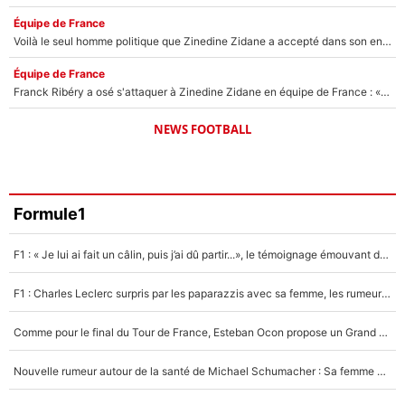
Équipe de France
Voilà le seul homme politique que Zinedine Zidane a accepté dans son entourage : «Je garde un très bon souvenir de lui»
Équipe de France
Franck Ribéry a osé s'attaquer à Zinedine Zidane en équipe de France : «Je n'aurais jamais fait ça»
NEWS FOOTBALL
Formule1
F1 : « Je lui ai fait un câlin, puis j’ai dû partir...», le témoignage émouvant de Max Verstappen sur sa fille
F1 : Charles Leclerc surpris par les paparazzis avec sa femme, les rumeurs étaient vraies !
Comme pour le final du Tour de France, Esteban Ocon propose un Grand Prix de Formule 1 à Paris : «Autour de l’Arc de Triomphe, ce serait génial» !
Nouvelle rumeur autour de la santé de Michael Schumacher : Sa femme Corinna sort du silence