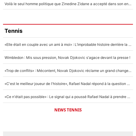
Voilà le seul homme politique que Zinedine Zidane a accepté dans son entourage : «Je garde un très bon souvenir de lui»
Tennis
«Elle était en couple avec un ami à moi» : L’improbable histoire derrière la «seule relation longue» de Novak Djokovic
Wimbledon : Mis sous pression, Novak Djokovic s'agace devant la presse !
«Trop de conflits» : Mécontent, Novak Djokovic réclame un grand changement !
«C'est le meilleur joueur de l'histoire», Rafael Nadal répond à la question que tout le monde se pose !
«Ce n'était pas possible» : Le signal qui a poussé Rafael Nadal à prendre sa retraite !
NEWS TENNIS