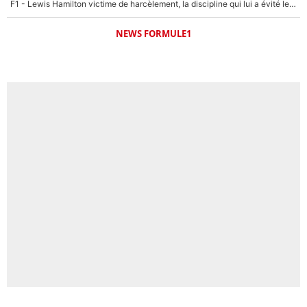
F1 - Lewis Hamilton victime de harcèlement, la discipline qui lui a évité le pire : «J'aurais probablement mal tourné»
NEWS FORMULE1