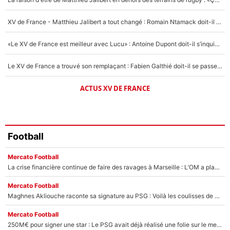
1536 personnes ont participé aux votes.
XV de France - Matthieu Jalibert a tout changé : Romain Ntamack doit-il s’inquiéter pour sa place à un an de la Coupe du monde ?
«Le XV de France est meilleur avec Lucu» : Antoine Dupont doit-il s’inquiéter pour sa place ?
Le XV de France a trouvé son remplaçant : Fabien Galthié doit-il se passer d'Antoine Dupont ?
ACTUS XV DE FRANCE
Football
Mercato Football
La crise financière continue de faire des ravages à Marseille : L’OM a placé 12 joueurs sur le marché des transferts… et ça pourrait lui rapporter près de 100M€ !
Mercato Football
Maghnes Akliouche raconte sa signature au PSG : Voilà les coulisses de son transfert de rêve à 50M€
Mercato Football
250M€ pour signer une star : Le PSG avait déjà réalisé une folie sur le mercato bien avant Neymar !