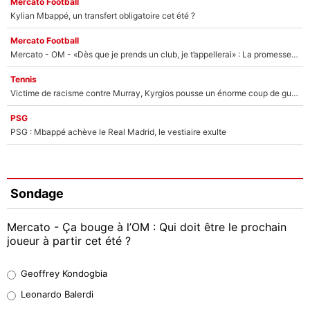
Mercato Football
Kylian Mbappé, un transfert obligatoire cet été ?
Mercato Football
Mercato - OM - «Dès que je prends un club, je t’appellerai» : La promesse de Marcelino au moment de claquer la porte
Tennis
Victime de racisme contre Murray, Kyrgios pousse un énorme coup de gueule !
PSG
PSG : Mbappé achève le Real Madrid, le vestiaire exulte
Sondage
Mercato - Ça bouge à l’OM : Qui doit être le prochain
joueur à partir cet été ?
Geoffrey Kondogbia
Geoffrey Kondogbia
38%
Leonardo Balerdi
Leonardo Balerdi