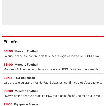
Fil info
00h00
Mercato Football
La crise financière continue de faire des ravages à Marseille : L’OM a placé 12 joueurs sur le marché des transferts… et ça pourrait lui rapporter près de 100M€ !
23h00
Mercato Football
Maghnes Akliouche raconte sa signature au PSG : Voilà les coulisses de son transfert de rêve à 50M€
22h15
Tour de France
La signature du grand rival de Paul Seixas est confirmée... et c'est une excellente nouvelle pour l'équipe Decathlon-CMA CGM !
22h00
Mercato Football
250M€ pour signer une star : Le PSG avait déjà réalisé une folie sur le mercato bien avant Neymar !
21h00
Équipe de France