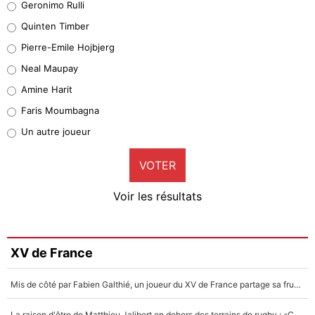
Geronimo Rulli
32%
Quinten Timber
Geronimo Rulli
Pierre-Emile Hojbjerg
5%
Neal Maupay
Quinten Timber
Amine Harit
1%
Faris Moumbagna
Pierre-Emile Hojbjerg
Un autre joueur
9%
VOTER
Neal Maupay
4%
Voir les résultats
Amine Harit
3%
Faris Moumbagna
XV de France
5%
Mis de côté par Fabien Galthié, un joueur du XV de France partage sa frustration : «ils ne me l’ont pas dit tout de suite»
Un autre joueur
5%
La raison d'être de Matthieu Jalibert en dehors des terrains de rugby : «Ça m'atteint autant que si tu touches à un membre de ma famille»