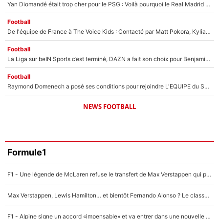
Yan Diomandé était trop cher pour le PSG : Voilà pourquoi le Real Madrid a accepté de payer la somme record de 140M€ pour boucler son transfert !
Football
De l'équipe de France à The Voice Kids : Contacté par Matt Pokora, Kylian Mbappé a accepté de jouer un rôle inédit sur TF1 !
Football
La Liga sur beIN Sports c’est terminé, DAZN a fait son choix pour Benjamin Da Silva et Omar Da Fonseca !
Football
Raymond Domenech a posé ses conditions pour rejoindre L'EQUIPE du Soir : Il refuse de faire l'émission avec un autre chroniqueur !
NEWS FOOTBALL
Formule1
F1 - Une légende de McLaren refuse le transfert de Max Verstappen qui pourrait «faire des vagues» et plomber l'ambiance dans l'équipe
Max Verstappen, Lewis Hamilton… et bientôt Fernando Alonso ? Le classement des pilotes les mieux payés en Formule 1 risque de changer !
F1 - Alpine signe un accord «impensable» et va entrer dans une nouvelle dimension : Grande nouvelle pour Pierre Gasly !