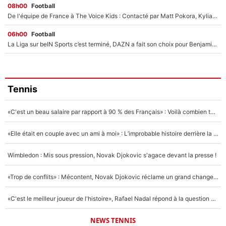
08h00
Football
De l'équipe de France à The Voice Kids : Contacté par Matt Pokora, Kylian Mbappé a accepté de jouer un rôle inédit sur TF1 !
06h00
Football
La Liga sur beIN Sports c’est terminé, DAZN a fait son choix pour Benjamin Da Silva et Omar Da Fonseca !
Tennis
«C'est un beau salaire par rapport à 90 % des Français» : Voilà combien touchait Nelson Monfort sur France Télévisions avant de rejoindre CNews
«Elle était en couple avec un ami à moi» : L’improbable histoire derrière la «seule relation longue» de Novak Djokovic
Wimbledon : Mis sous pression, Novak Djokovic s'agace devant la presse !
«Trop de conflits» : Mécontent, Novak Djokovic réclame un grand changement !
«C'est le meilleur joueur de l'histoire», Rafael Nadal répond à la question que tout le monde se pose !
NEWS TENNIS