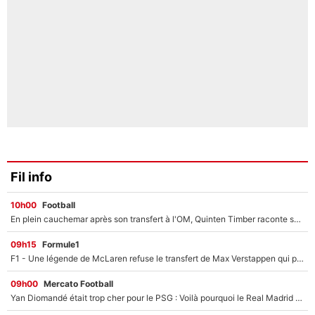
Fil info
10h00
Football
En plein cauchemar après son transfert à l'OM, Quinten Timber raconte ses doutes après sa signature à Marseille
09h15
Formule1
F1 - Une légende de McLaren refuse le transfert de Max Verstappen qui pourrait «faire des vagues» et plomber l'ambiance dans l'équipe
09h00
Mercato Football
Yan Diomandé était trop cher pour le PSG : Voilà pourquoi le Real Madrid a accepté de payer la somme record de 140M€ pour boucler son transfert !