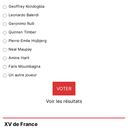
Geoffrey Kondogbia
Geoffrey Kondogbia
38%
Leonardo Balerdi
Leonardo Balerdi
Geronimo Rulli
32%
Quinten Timber
Geronimo Rulli
Pierre-Emile Hojbjerg
5%
Neal Maupay
Quinten Timber
Amine Harit
1%
Faris Moumbagna
Pierre-Emile Hojbjerg
Un autre joueur
9%
VOTER
Neal Maupay
4%
Voir les résultats
Amine Harit
3%
Faris Moumbagna
XV de France