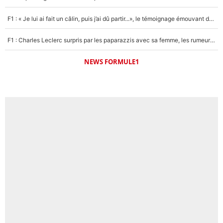
F1 : « Je lui ai fait un câlin, puis j’ai dû partir...», le témoignage émouvant de Max Verstappen sur sa fille
F1 : Charles Leclerc surpris par les paparazzis avec sa femme, les rumeurs étaient vraies !
NEWS FORMULE1