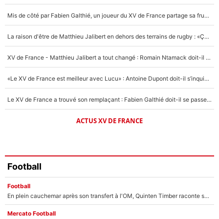
4%
Mis de côté par Fabien Galthié, un joueur du XV de France partage sa frustration : «ils ne me l’ont pas dit tout de suite»
Un autre joueur
5%
La raison d'être de Matthieu Jalibert en dehors des terrains de rugby : «Ça m'atteint autant que si tu touches à un membre de ma famille»
1670 personnes ont participé aux votes.
XV de France - Matthieu Jalibert a tout changé : Romain Ntamack doit-il s’inquiéter pour sa place à un an de la Coupe du monde ?
«Le XV de France est meilleur avec Lucu» : Antoine Dupont doit-il s’inquiéter pour sa place ?
Le XV de France a trouvé son remplaçant : Fabien Galthié doit-il se passer d'Antoine Dupont ?
ACTUS XV DE FRANCE
Football
Football
En plein cauchemar après son transfert à l'OM, Quinten Timber raconte ses doutes après sa signature à Marseille
Mercato Football