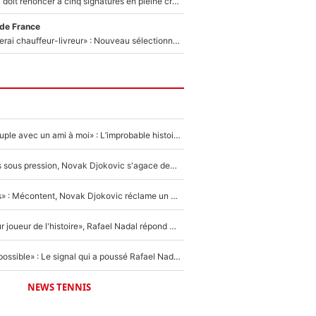
Grégory Lorenzi doit renoncer à cinq signatures en pleine crise financière : L’IA propose sept noms à l’OM pour un mercato réussi... à seulement 5M€ !
 de France
«Plus grand, je ferai chauffeur-livreur» : Nouveau sélectionneur des Bleus, Zinédine Zidane s’était imaginé un avenir très différent lorsqu'il était enfant
«Elle était en couple avec un ami à moi» : L’improbable histoire derrière la «seule relation longue» de Novak Djokovic
Wimbledon : Mis sous pression, Novak Djokovic s'agace devant la presse !
«Trop de conflits» : Mécontent, Novak Djokovic réclame un grand changement !
«C'est le meilleur joueur de l'histoire», Rafael Nadal répond à la question que tout le monde se pose !
«Ce n'était pas possible» : Le signal qui a poussé Rafael Nadal à prendre sa retraite !
NEWS TENNIS