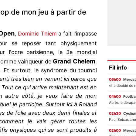
 top de mon jeu à partir de
Open
,
Dominic Thiem
a fait l'impasse
ur se reposer tant physiquement
ur l'ocre parisienne, le 3e mondial
Grand Chelem
 comme vainqueur de
.
Fil info
 Et surtout, le syndrome du tournoi
enti très bien en venant ici parce que
06h00
Mercat
if. Tout ce qui arrive maintenant est en
n autre côté, je veux faire de mon
04h00
Footbal
el je participe. Surtout ici à Roland
es de folie avec deux demi-finales et
02h30
Cyclis
 comment je vais gérer toutes les
éfis physiques qui se sont produits à
02h00
Mercat