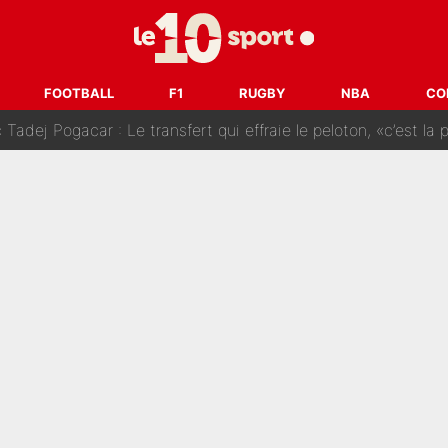
SG» : Les coulisses de la décision de Lucas Chevalier pour s
fort sur CNews, un ancien journaliste de France Télévisions relance la 
FOOTBALL
F1
RUGBY
NBA
CO
dej Pogacar : Le transfert qui effraie le peloton, «c’est la 
nq signatures en pleine crise financière : L’IA propose sept noms à l’OM po
reur» : Nouveau sélectionneur des Bleus, Zinédine Zidane s’était imaginé un av