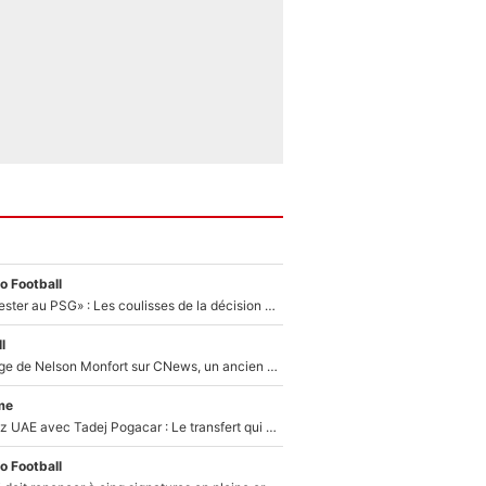
o Football
«Il a décidé de rester au PSG» : Les coulisses de la décision de Lucas Chevalier pour son transfert
l
Après le dérapage de Nelson Monfort sur CNews, un ancien journaliste de France Télévisions relance la polémique sur les incendies en Gironde
me
Paul Seixas chez UAE avec Tadej Pogacar : Le transfert qui effraie le peloton, «c’est la pire des choses qui puisse arriver»
o Football