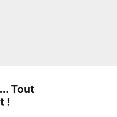
.. Tout
t !