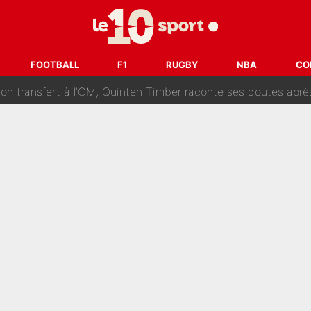
ur un très gros contrat : Une marque «inattendue» va frapper
SG : Le FC Barcelone prend la parole alors qu'un transfert de
FOOTBALL
F1
RUGBY
NBA
CO
n transfert à l'OM, Quinten Timber raconte ses doutes après
fuse le transfert de Max Verstappen qui pourrait «faire des vagues»
r le PSG : Voilà pourquoi le Real Madrid a accepté de payer la somme reco