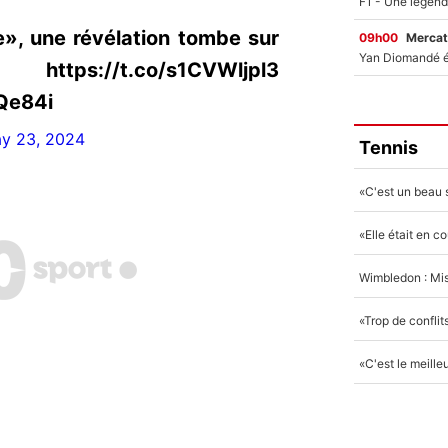
», une révélation tombe sur
09h00
Mercat
://t.co/s1CVWljpl3
4Qe84i
y 23, 2024
Tennis