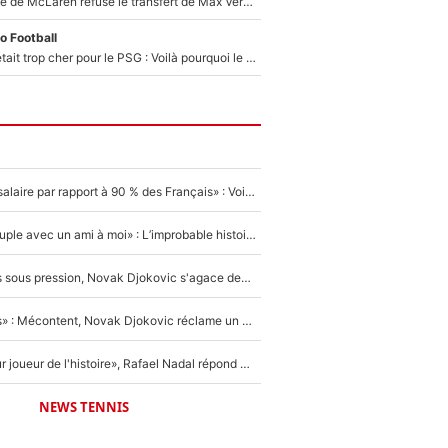
F1 - Une légende de McLaren refuse le transfert de Max Verstappen qui pourrait «faire des vagues» et plomber l'ambiance dans l'équipe
o Football
Yan Diomandé était trop cher pour le PSG : Voilà pourquoi le Real Madrid a accepté de payer la somme record de 140M€ pour boucler son transfert !
«C'est un beau salaire par rapport à 90 % des Français» : Voilà combien touchait Nelson Monfort sur France Télévisions avant de rejoindre CNews
«Elle était en couple avec un ami à moi» : L’improbable histoire derrière la «seule relation longue» de Novak Djokovic
Wimbledon : Mis sous pression, Novak Djokovic s'agace devant la presse !
«Trop de conflits» : Mécontent, Novak Djokovic réclame un grand changement !
«C'est le meilleur joueur de l'histoire», Rafael Nadal répond à la question que tout le monde se pose !
NEWS TENNIS