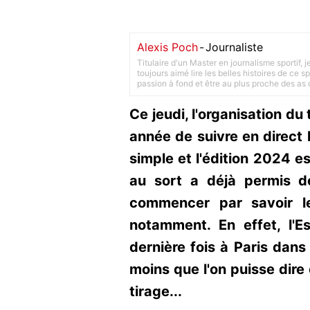
Alexis Poch
-
Journaliste
Titulaire d'un Master en journalisme sportif, 
toujours aimé lire les belles histoires de ce sp
passion à fond et être au plus proche des as d
Ce jeudi, l'organisation d
année de suivre en direct 
simple et l'édition 2024 es
au sort a déjà permis d
commencer par savoir l
notamment. En effet, l'E
dernière fois à Paris dans 
moins que l'on puisse dire 
tirage...