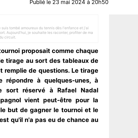
Publié le 23 mai 2024 à 20h50
je suis tombé amoureux du tennis dès l'enfance et j'ai
ort. Aujourd'hui, je souhaite les raconter, profiter de ma
u circuit.
u tournoi proposait comme chaque
le tirage au sort des tableaux de
t remplie de questions. Le tirage
e répondre à quelques-unes, à
e sort réservé à Rafael Nadal
spagnol vient peut-être pour la
le but de gagner le tournoi et le
est qu'il n'a pas eu de chance au