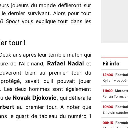
leurs joueurs du monde défileront sur
 le dernier survivant. Alors pour tout
0 Sport
vous explique tout dans les
r tour !
Deux ans après leur terrible match qui
Rafael Nadal
Fil info
sure de l'Allemand,
et
ouveront bien au premier tour du
12h00
Footbal
protégé, savait qu'il pouvait jouer
ur. Les deux hommes sont également
11h00
Mercato
Novak Djokovic
eau de
, qui défiera le
rbert
au premier tour. A noter que
10h00
Footbal
ns le quart de tableau du numéro 1
09h15
Formul