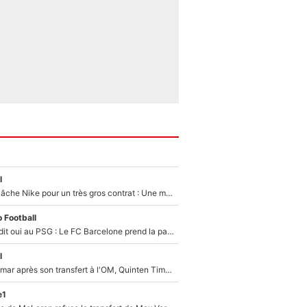
l
Kylian Mbappé lâche Nike pour un très gros contrat : Une marque «inattendue» va frapper très fort
 Football
Ferran Torres a dit oui au PSG : Le FC Barcelone prend la parole alors qu'un transfert de l'attaquant espagnol prend forme
l
En plein cauchemar après son transfert à l'OM, Quinten Timber raconte ses doutes après sa signature à Marseille
e1