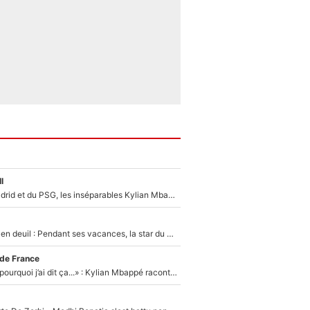
l
Loin du Real Madrid et du PSG, les inséparables Kylian Mbappé et Achraf Hakimi changent d'équipe le temps d'une journée !
Antoine Dupont en deuil : Pendant ses vacances, la star du XV de France a perdu sa grand-mère
 de France
«Je ne sais pas pourquoi j’ai dit ça...» : Kylian Mbappé raconte sa première rencontre avec Zinédine Zidane (et c’est très drôle)