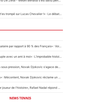
Départ de Roberto De Zerbi - Medhi Benatia s'est battu pendant six mois pour le retenir à l'OM, le PSG a été le naufrage de trop : «Je pars avec toi»
«Admets que tu t'es trompé sur Lucas Chevalier !» : Le débat sur le gardien du PSG vire au clash à l'After Foot
«C'est un beau salaire par rapport à 90 % des Français» : Voilà combien touchait Nelson Monfort sur France Télévisions avant de rejoindre CNews
«Elle était en couple avec un ami à moi» : L’improbable histoire derrière la «seule relation longue» de Novak Djokovic
Wimbledon : Mis sous pression, Novak Djokovic s'agace devant la presse !
«Trop de conflits» : Mécontent, Novak Djokovic réclame un grand changement !
«C'est le meilleur joueur de l'histoire», Rafael Nadal répond à la question que tout le monde se pose !
NEWS TENNIS