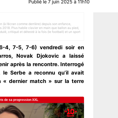
Publié le 7 juin 2025 à 11h10
on (à l’écran comme derrière) depuis son enfance,
is 2018. Plus habile clavier en main que ballon au pied,
lé, critiqué et détesté à la fois (le football) et un sport
6-4, 7-5, 7-6) vendredi soir en
arros, Novak Djokovic a laissé
nir après la rencontre. Interrogé
 le Serbe a reconnu qu’il avait
 « dernier match » sur la terre