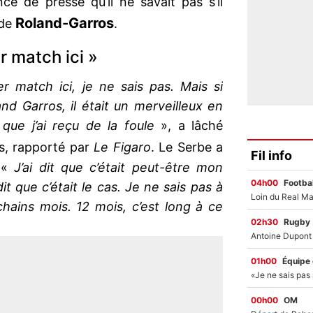
e de presse qu’il ne savait pas s’il
Roland-Garros
 de
.
r match ici »
r match ici, je ne sais pas. Mais si
and Garros, il était un merveilleux en
ue j’ai reçu de la foule
», a lâché
es, rapporté par
Le Figaro
. Le Serbe a
Fil info
: «
J’ai dit que c’était peut-être mon
04h00
Footbal
dit que c’était le cas. Je ne sais pas à
hains mois. 12 mois, c’est long à ce
02h30
Rugby
01h00
Équipe
00h00
OM