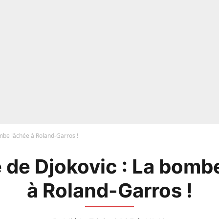
ombe lâchée à Roland-Garros !
e de Djokovic : La bomb
à Roland-Garros !