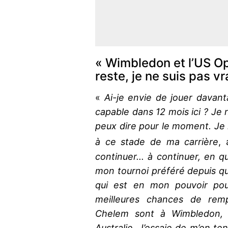
« Wimbledon et l’US Ope
reste, je ne suis pas v
«
Ai-je envie de jouer davant
capable dans 12 mois ici ? Je n
peux dire pour le moment. Je 
à ce stade de ma carrière
,
continuer... à continuer, en q
mon tournoi préféré depuis que
qui est en mon pouvoir pou
meilleures chances de rem
Chelem sont à Wimbledon, 
Australie. J’essaie de m’en t