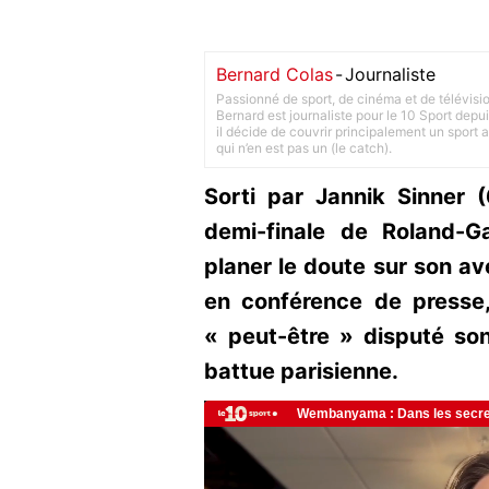
Bernard Colas
-
Journaliste
Passionné de sport, de cinéma et de télévisi
Bernard est journaliste pour le 10 Sport depu
il décide de couvrir principalement un sport adu
qui n’en est pas un (le catch).
Sorti par Jannik Sinner (
demi-finale de Roland-G
planer le doute sur son ave
en conférence de presse,
« peut-être » disputé son
battue parisienne.