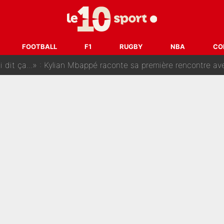
SG, les inséparables Kylian Mbappé et Achraf Hakimi changent 
Pendant ses vacances, la star du XV de France a perdu sa g
FOOTBALL
F1
RUGBY
NBA
CO
 dit ça...» : Kylian Mbappé raconte sa première rencontre avec Zi
i Benatia s'est battu pendant six mois pour le retenir à l'OM, le PSG a été
sur Lucas Chevalier !» : Le débat sur le gardien du PSG vire 