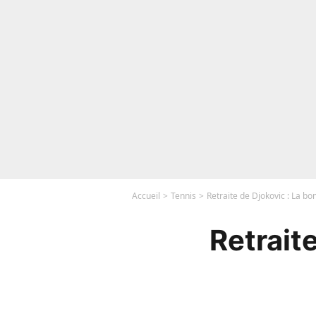
Accueil
Tennis
Retraite de Djokovic : La b
Retrait