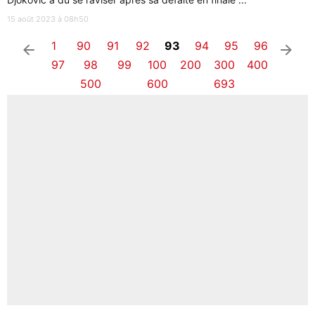
15 août 2023 à 08h50
1
90
91
92
93
94
95
96
arrow_left
arrow_right
97
98
99
100
200
300
400
500
600
693