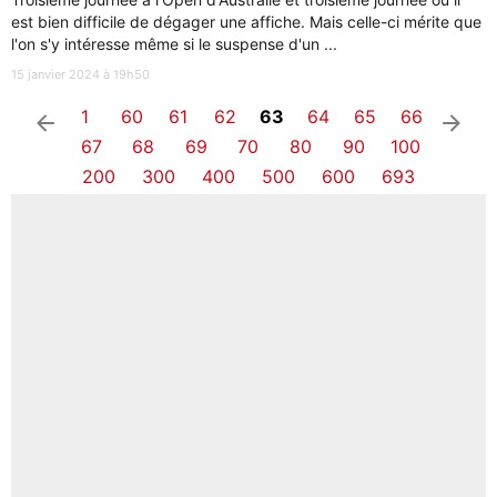
est bien difficile de dégager une affiche. Mais celle-ci mérite que
l'on s'y intéresse même si le suspense d'un ...
15 janvier 2024 à 19h50
1
60
61
62
63
64
65
66
arrow_left
arrow_right
67
68
69
70
80
90
100
200
300
400
500
600
693