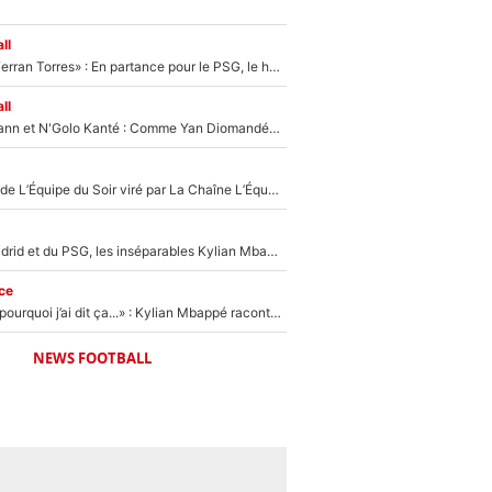
ll
«Le suicide de Ferran Torres» : En partance pour le PSG, le héros de la finale de la Coupe du monde s'attire les foudres de la presse espagnole !
ll
Antoine Griezmann et N'Golo Kanté : Comme Yan Diomandé, les deux champions du monde ont refusé de signer au PSG !
Un chroniqueur de L’Équipe du Soir viré par La Chaîne L’Équipe : Même Olivier Ménard n’avait pas pu empêcher son départ, «je l’ai appris sur Twitter, je l’ai vécu assez mal»
Loin du Real Madrid et du PSG, les inséparables Kylian Mbappé et Achraf Hakimi changent d'équipe le temps d'une journée !
ce
«Je ne sais pas pourquoi j’ai dit ça...» : Kylian Mbappé raconte sa première rencontre avec Zinédine Zidane (et c’est très drôle)
NEWS FOOTBALL