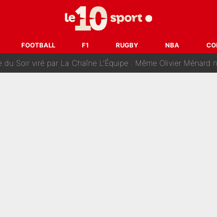
n partance pour le PSG, le héros de la finale de la Coupe du monde s'atti
lo Kanté : Comme Yan Diomandé, les deux champions du mon
FOOTBALL
F1
RUGBY
NBA
CO
 par La Chaîne L’Équipe : Même Olivier Ménard n’avait pas pu empêcher son départ, «je 
SG, les inséparables Kylian Mbappé et Achraf Hakimi changent 
Pendant ses vacances, la star du XV de France a perdu sa g