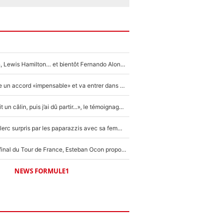
Max Verstappen, Lewis Hamilton… et bientôt Fernando Alonso ? Le classement des pilotes les mieux payés en Formule 1 risque de changer !
F1 - Alpine signe un accord «impensable» et va entrer dans une nouvelle dimension : Grande nouvelle pour Pierre Gasly !
F1 : « Je lui ai fait un câlin, puis j’ai dû partir...», le témoignage émouvant de Max Verstappen sur sa fille
F1 : Charles Leclerc surpris par les paparazzis avec sa femme, les rumeurs étaient vraies !
Comme pour le final du Tour de France, Esteban Ocon propose un Grand Prix de Formule 1 à Paris : «Autour de l’Arc de Triomphe, ce serait génial» !
NEWS FORMULE1