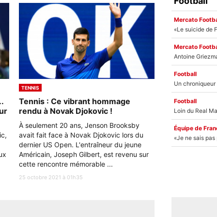
Football
Mercato Footba
Mercato Footba
Football
TENNIS
.
Tennis : Ce vibrant hommage
Football
ur
rendu à Novak Djokovic !
À seulement 20 ans, Jenson Brooksby
Équipe de Fran
ic,
avait fait face à Novak Djokovic lors du
dernier US Open. L'entraîneur du jeune
aux
Américain, Joseph Gilbert, est revenu sur
cette rencontre mémorable ...
25 octobre 2021 à 01h35