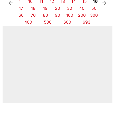
1
10
11
12
13
14
15
16
arrow_left
arrow_right
17
18
19
20
30
40
50
60
70
80
90
100
200
300
400
500
600
693