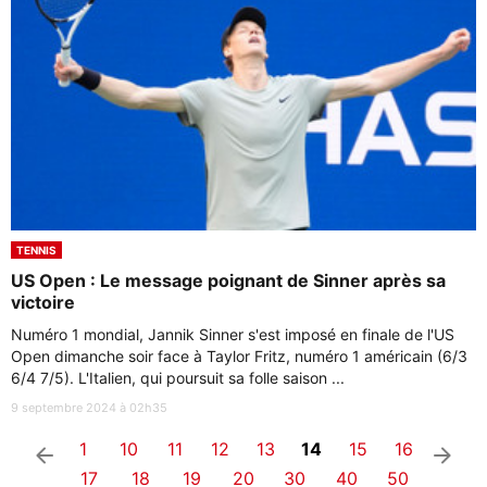
TENNIS
US Open : Le message poignant de Sinner après sa
victoire
Numéro 1 mondial, Jannik Sinner s'est imposé en finale de l'US
Open dimanche soir face à Taylor Fritz, numéro 1 américain (6/3
6/4 7/5). L'Italien, qui poursuit sa folle saison ...
9 septembre 2024 à 02h35
1
10
11
12
13
14
15
16
arrow_left
arrow_right
17
18
19
20
30
40
50