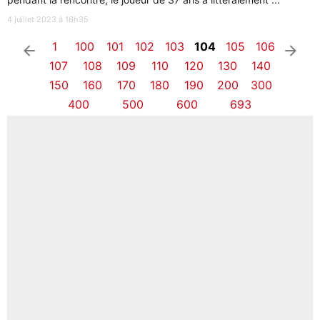
4 juillet 2023 à 16h35
1
100
101
102
103
104
105
106
arrow_left
arrow_right
107
108
109
110
120
130
140
150
160
170
180
190
200
300
400
500
600
693