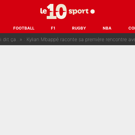
SG, les inséparables Kylian Mbappé et Achraf Hakimi changent 
Pendant ses vacances, la star du XV de France a perdu sa g
FOOTBALL
F1
RUGBY
NBA
CO
 dit ça...» : Kylian Mbappé raconte sa première rencontre avec Zi
i Benatia s'est battu pendant six mois pour le retenir à l'OM, le PSG a été
sur Lucas Chevalier !» : Le débat sur le gardien du PSG vire 