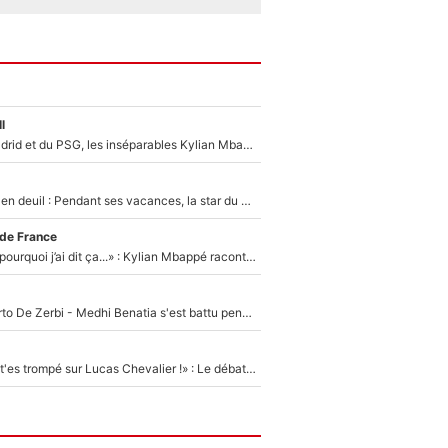
l
Loin du Real Madrid et du PSG, les inséparables Kylian Mbappé et Achraf Hakimi changent d'équipe le temps d'une journée !
Antoine Dupont en deuil : Pendant ses vacances, la star du XV de France a perdu sa grand-mère
 de France
«Je ne sais pas pourquoi j’ai dit ça...» : Kylian Mbappé raconte sa première rencontre avec Zinédine Zidane (et c’est très drôle)
Départ de Roberto De Zerbi - Medhi Benatia s'est battu pendant six mois pour le retenir à l'OM, le PSG a été le naufrage de trop : «Je pars avec toi»
«Admets que tu t'es trompé sur Lucas Chevalier !» : Le débat sur le gardien du PSG vire au clash à l'After Foot