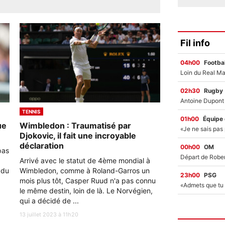
Fil info
04h00
Footbal
02h30
Rugby
TENNIS
01h00
Équipe
ue
Wimbledon : Traumatisé par
Djokovic, il fait une incroyable
déclaration
00h00
OM
pas
Arrivé avec le statut de 4ème mondial à
 du
Wimbledon, comme à Roland-Garros un
23h00
PSG
mois plus tôt, Casper Ruud n'a pas connu
le même destin, loin de là. Le Norvégien,
qui a décidé de ...
13 juillet 2023 à 11h20