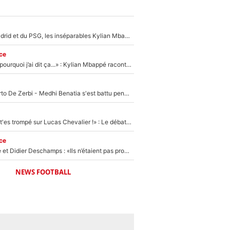
Loin du Real Madrid et du PSG, les inséparables Kylian Mbappé et Achraf Hakimi changent d'équipe le temps d'une journée !
ce
«Je ne sais pas pourquoi j’ai dit ça...» : Kylian Mbappé raconte sa première rencontre avec Zinédine Zidane (et c’est très drôle)
Départ de Roberto De Zerbi - Medhi Benatia s'est battu pendant six mois pour le retenir à l'OM, le PSG a été le naufrage de trop : «Je pars avec toi»
«Admets que tu t'es trompé sur Lucas Chevalier !» : Le débat sur le gardien du PSG vire au clash à l'After Foot
ce
Zinédine Zidane et Didier Deschamps : «Ils n’étaient pas proches», les confidences d’un membre de l’équipe de France 1998 sur leur relation spéciale
NEWS FOOTBALL