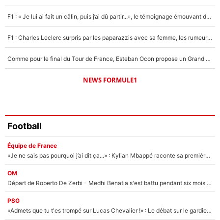
1620 personnes ont participé aux votes.
F1 : « Je lui ai fait un câlin, puis j’ai dû partir...», le témoignage émouvant de Max Verstappen sur sa fille
F1 : Charles Leclerc surpris par les paparazzis avec sa femme, les rumeurs étaient vraies !
Comme pour le final du Tour de France, Esteban Ocon propose un Grand Prix de Formule 1 à Paris : «Autour de l’Arc de Triomphe, ce serait génial» !
NEWS FORMULE1
Football
Équipe de France
«Je ne sais pas pourquoi j’ai dit ça...» : Kylian Mbappé raconte sa première rencontre avec Zinédine Zidane (et c’est très drôle)
OM
Départ de Roberto De Zerbi - Medhi Benatia s'est battu pendant six mois pour le retenir à l'OM, le PSG a été le naufrage de trop : «Je pars avec toi»
PSG
«Admets que tu t'es trompé sur Lucas Chevalier !» : Le débat sur le gardien du PSG vire au clash à l'After Foot