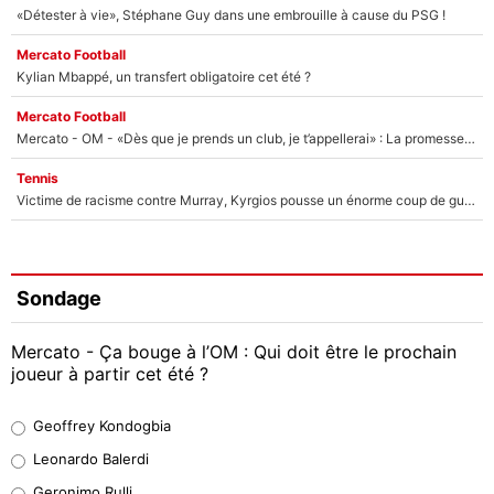
«Détester à vie», Stéphane Guy dans une embrouille à cause du PSG !
Mercato Football
Kylian Mbappé, un transfert obligatoire cet été ?
Mercato Football
Mercato - OM - «Dès que je prends un club, je t’appellerai» : La promesse de Marcelino au moment de claquer la porte
Tennis
Victime de racisme contre Murray, Kyrgios pousse un énorme coup de gueule !
Sondage
Mercato - Ça bouge à l’OM : Qui doit être le prochain
joueur à partir cet été ?
Geoffrey Kondogbia
Geoffrey Kondogbia
38%
Leonardo Balerdi
Leonardo Balerdi
Geronimo Rulli