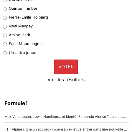
32%
Quinten Timber
Geronimo Rulli
Pierre-Emile Hojbjerg
5%
Neal Maupay
Quinten Timber
Amine Harit
1%
Faris Moumbagna
Pierre-Emile Hojbjerg
Un autre joueur
9%
VOTER
Neal Maupay
4%
Voir les résultats
Amine Harit
3%
Faris Moumbagna
Formule1
4%
Max Verstappen, Lewis Hamilton… et bientôt Fernando Alonso ? Le classement des pilotes les mieux payés en Formule 1 risque de changer !
Un autre joueur
5%
F1 - Alpine signe un accord «impensable» et va entrer dans une nouvelle dimension : Grande nouvelle pour Pierre Gasly !