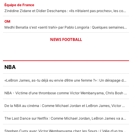
Équipe de France
Zinédine Zidane et Didier Deschamps : «Ils n’étaient pas proches», les confidences d’un membre de l’équipe de France 1998 sur leur relation spéciale
OM
Medhi Benatia s'est «senti trahi» par Pablo Longoria : Quelques semaines après son départ, l'ancien directeur de football de l'OM règle ses comptes
NEWS FOOTBALL
NBA
«LeBron James, as-tu déjà eu envie d’être une femme ?» : Un dérapage de Donald Trump sur la superstar de la NBA refait surface
NBA - Victime d'une thrombose comme Victor Wembanyama, Chris Bosh prévient le Français des risques sur sa santé : «J’ai failli mourir sur le coup et j’ai été ramené à la vie»
De la NBA au cinéma : Comme Michael Jordan et LeBron James, Victor Wembanyama rêve d'une carrière d'acteur !
The Last Dance sur Netflix : Comme Michael Jordan, LeBron James va avoir le droit à sa série !
Stephen Curry avec Victor Wembanyama chez les Spurs : L'idée d'un trade historique est lancée en NBA !