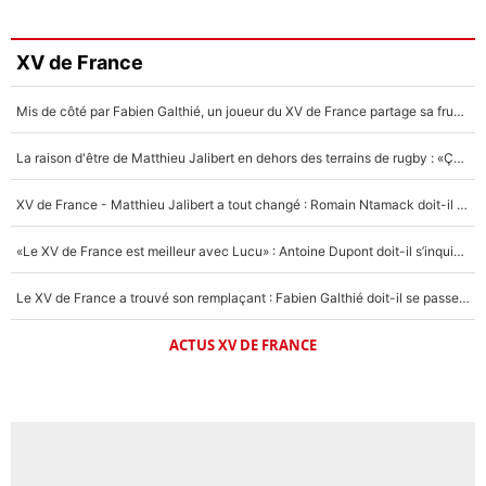
XV de France
Mis de côté par Fabien Galthié, un joueur du XV de France partage sa frustration : «ils ne me l’ont pas dit tout de suite»
La raison d'être de Matthieu Jalibert en dehors des terrains de rugby : «Ça m'atteint autant que si tu touches à un membre de ma famille»
XV de France - Matthieu Jalibert a tout changé : Romain Ntamack doit-il s’inquiéter pour sa place à un an de la Coupe du monde ?
«Le XV de France est meilleur avec Lucu» : Antoine Dupont doit-il s’inquiéter pour sa place ?
Le XV de France a trouvé son remplaçant : Fabien Galthié doit-il se passer d'Antoine Dupont ?
ACTUS XV DE FRANCE