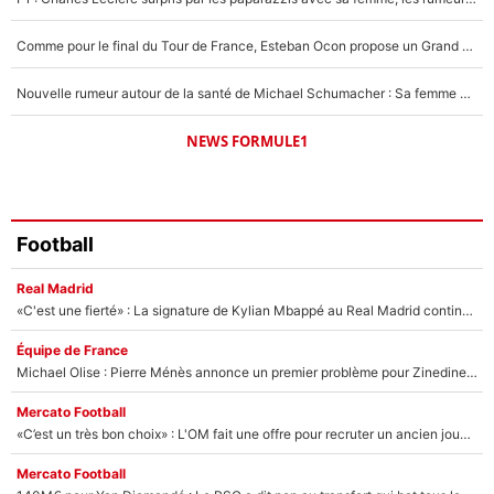
Comme pour le final du Tour de France, Esteban Ocon propose un Grand Prix de Formule 1 à Paris : «Autour de l’Arc de Triomphe, ce serait génial» !
Nouvelle rumeur autour de la santé de Michael Schumacher : Sa femme Corinna sort du silence
NEWS FORMULE1
Football
Real Madrid
«C'est une fierté» : La signature de Kylian Mbappé au Real Madrid continue de régaler l'Espagne
Équipe de France
Michael Olise : Pierre Ménès annonce un premier problème pour Zinedine Zidane en équipe de France
Mercato Football
«C’est un très bon choix» : L'OM fait une offre pour recruter un ancien joueur du PSG... et c'est validé dans l'After Foot !
Mercato Football