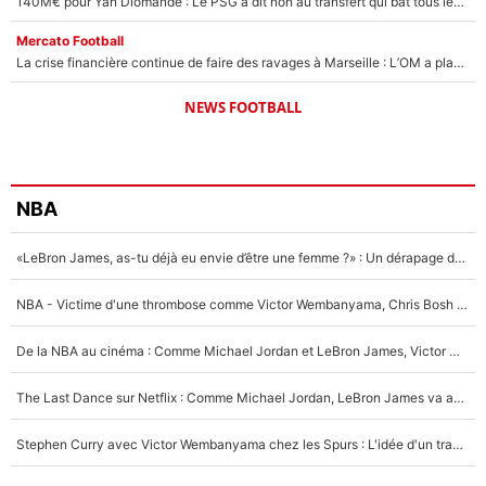
140M€ pour Yan Diomandé : Le PSG a dit non au transfert qui bat tous les records sur le mercato
Mercato Football
La crise financière continue de faire des ravages à Marseille : L’OM a placé 12 joueurs sur le marché des transferts… et ça pourrait lui rapporter près de 100M€ !
NEWS FOOTBALL
NBA
«LeBron James, as-tu déjà eu envie d’être une femme ?» : Un dérapage de Donald Trump sur la superstar de la NBA refait surface
NBA - Victime d'une thrombose comme Victor Wembanyama, Chris Bosh prévient le Français des risques sur sa santé : «J’ai failli mourir sur le coup et j’ai été ramené à la vie»
De la NBA au cinéma : Comme Michael Jordan et LeBron James, Victor Wembanyama rêve d'une carrière d'acteur !
The Last Dance sur Netflix : Comme Michael Jordan, LeBron James va avoir le droit à sa série !
Stephen Curry avec Victor Wembanyama chez les Spurs : L'idée d'un trade historique est lancée en NBA !