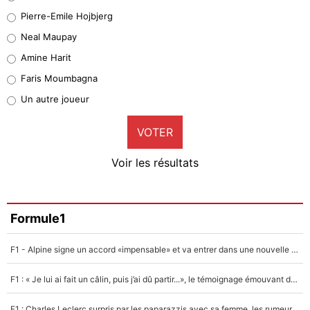
Geronimo Rulli
Pierre-Emile Hojbjerg
5%
Neal Maupay
Quinten Timber
Amine Harit
1%
Faris Moumbagna
Pierre-Emile Hojbjerg
Un autre joueur
9%
VOTER
Neal Maupay
4%
Voir les résultats
Amine Harit
3%
Faris Moumbagna
Formule1
5%
F1 - Alpine signe un accord «impensable» et va entrer dans une nouvelle dimension : Grande nouvelle pour Pierre Gasly !
Un autre joueur
5%
F1 : « Je lui ai fait un câlin, puis j’ai dû partir...», le témoignage émouvant de Max Verstappen sur sa fille
1547 personnes ont participé aux votes.
F1 : Charles Leclerc surpris par les paparazzis avec sa femme, les rumeurs étaient vraies !