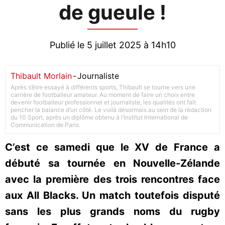
de gueule !
Publié le 5 juillet 2025 à 14h10
Thibault Morlain
-
Journaliste
Après s’être essayé à différents sports, Thibault se tourne vers une
carrière de footballeur amateur. Au moment de faire un choix entre
devenir footballeur professionnel et journaliste, les qualités ont fait
pencher la balance d’un côté. Le voilà désormais au sein de la rédaction
du 10 Sport, après un diplôme obtenu à l’Institut International de
Communication de Paris.
C’est ce samedi que le XV de France a
débuté sa tournée en Nouvelle-Zélande
avec la première des trois rencontres face
aux All Blacks. Un match toutefois disputé
sans les plus grands noms du rugby