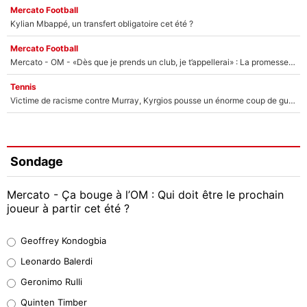
Mercato Football
Kylian Mbappé, un transfert obligatoire cet été ?
Mercato Football
Mercato - OM - «Dès que je prends un club, je t’appellerai» : La promesse de Marcelino au moment de claquer la porte
Tennis
Victime de racisme contre Murray, Kyrgios pousse un énorme coup de gueule !
Sondage
Mercato - Ça bouge à l’OM : Qui doit être le prochain
joueur à partir cet été ?
Geoffrey Kondogbia
Geoffrey Kondogbia
38%
Leonardo Balerdi
Leonardo Balerdi
Geronimo Rulli
32%
Quinten Timber