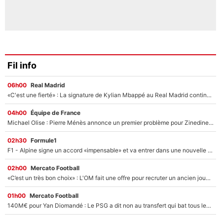
Fil info
06h00
Real Madrid
«C'est une fierté» : La signature de Kylian Mbappé au Real Madrid continue de régaler l'Espagne
04h00
Équipe de France
Michael Olise : Pierre Ménès annonce un premier problème pour Zinedine Zidane en équipe de France
02h30
Formule1
F1 - Alpine signe un accord «impensable» et va entrer dans une nouvelle dimension : Grande nouvelle pour Pierre Gasly !
02h00
Mercato Football
«C’est un très bon choix» : L'OM fait une offre pour recruter un ancien joueur du PSG... et c'est validé dans l'After Foot !
01h00
Mercato Football
140M€ pour Yan Diomandé : Le PSG a dit non au transfert qui bat tous les records sur le mercato