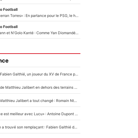
o Football
«Le suicide de Ferran Torres» : En partance pour le PSG, le héros de la finale de la Coupe du monde s'attire les foudres de la presse espagnole !
o Football
Antoine Griezmann et N'Golo Kanté : Comme Yan Diomandé, les deux champions du monde ont refusé de signer au PSG !
nce
Mis de côté par Fabien Galthié, un joueur du XV de France partage sa frustration : «ils ne me l’ont pas dit tout de suite»
La raison d'être de Matthieu Jalibert en dehors des terrains de rugby : «Ça m'atteint autant que si tu touches à un membre de ma famille»
XV de France - Matthieu Jalibert a tout changé : Romain Ntamack doit-il s’inquiéter pour sa place à un an de la Coupe du monde ?
«Le XV de France est meilleur avec Lucu» : Antoine Dupont doit-il s’inquiéter pour sa place ?
Le XV de France a trouvé son remplaçant : Fabien Galthié doit-il se passer d'Antoine Dupont ?