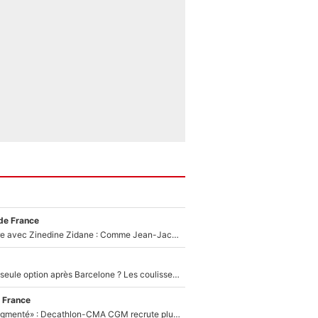
de France
Un documentaire avec Zinedine Zidane : Comme Jean-Jacques Goldman et Mylène Farmer, le nouveau sélectionneur de l'équipe de France a recalé une journaliste très connue
Le PSG comme seule option après Barcelone ? Les coulisses de la signature historique de Lionel Messi sont révélées au grand jour !
 France
«Le budget a augmenté» : Decathlon-CMA CGM recrute plusieurs coureurs pour offrir à Paul Seixas une équipe pour gagner le Tour de France 2027