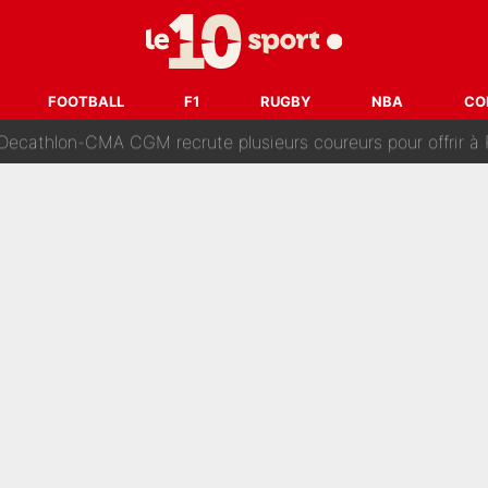
 Comme Jean-Jacques Goldman et Mylène Farmer, le nouveau sélectionneur de l'équipe 
ès Barcelone ? Les coulisses de la signature historique de Lionel 
FOOTBALL
F1
RUGBY
NBA
CO
on-CMA CGM recrute plusieurs coureurs pour offrir à Paul Seixas une équ
n partance pour le PSG, le héros de la finale de la Coupe du monde s'atti
lo Kanté : Comme Yan Diomandé, les deux champions du mon