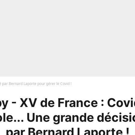
 par Bernard Laporte pour gérer le Covid !
y - XV de France : Covi
le... Une grande décisi
par Bernard Laporte !