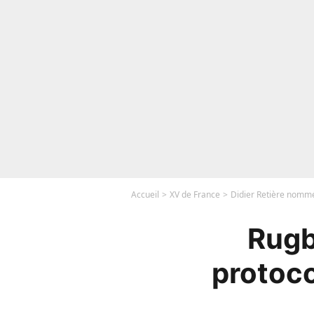
Accueil
XV de France
Didier Retière nommé
Rugb
protoco