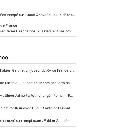
«Admets que tu t'es trompé sur Lucas Chevalier !» : Le débat sur le gardien du PSG vire au clash à l'After Foot
 de France
Zinédine Zidane et Didier Deschamps : «Ils n’étaient pas proches», les confidences d’un membre de l’équipe de France 1998 sur leur relation spéciale
nce
Mis de côté par Fabien Galthié, un joueur du XV de France partage sa frustration : «ils ne me l’ont pas dit tout de suite»
La raison d'être de Matthieu Jalibert en dehors des terrains de rugby : «Ça m'atteint autant que si tu touches à un membre de ma famille»
XV de France - Matthieu Jalibert a tout changé : Romain Ntamack doit-il s’inquiéter pour sa place à un an de la Coupe du monde ?
«Le XV de France est meilleur avec Lucu» : Antoine Dupont doit-il s’inquiéter pour sa place ?
Le XV de France a trouvé son remplaçant : Fabien Galthié doit-il se passer d'Antoine Dupont ?