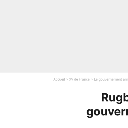
Accueil
XV de France
Le gouvernement anno
Rugb
gouver