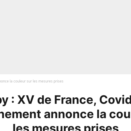
nce la couleur sur les mesures prises
y : XV de France, Covid.
nement annonce la coul
les mesures prises