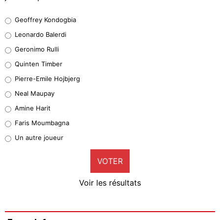
Geoffrey Kondogbia
Geoffrey Kondogbia
38%
Leonardo Balerdi
Leonardo Balerdi
Geronimo Rulli
32%
Quinten Timber
Geronimo Rulli
Pierre-Emile Hojbjerg
5%
Neal Maupay
Quinten Timber
Amine Harit
1%
Faris Moumbagna
Pierre-Emile Hojbjerg
Un autre joueur
9%
VOTER
Neal Maupay
4%
Voir les résultats
Amine Harit
3%