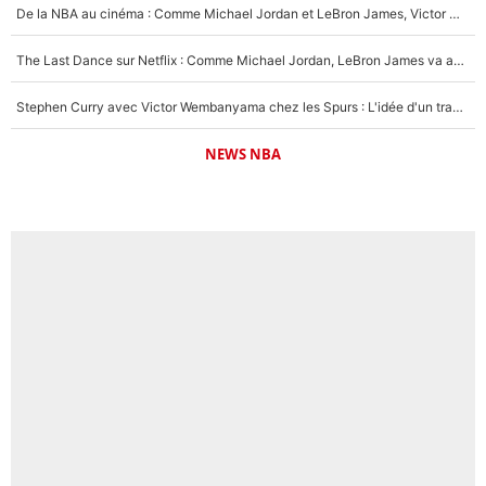
De la NBA au cinéma : Comme Michael Jordan et LeBron James, Victor Wembanyama rêve d'une carrière d'acteur !
The Last Dance sur Netflix : Comme Michael Jordan, LeBron James va avoir le droit à sa série !
Stephen Curry avec Victor Wembanyama chez les Spurs : L'idée d'un trade historique est lancée en NBA !
NEWS NBA