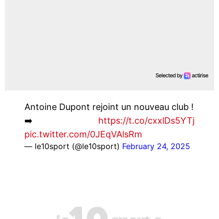
Antoine Dupont rejoint un nouveau club !
➡️
https://t.co/cxxlDs5YTj
pic.twitter.com/0JEqVAlsRm
— le10sport (@le10sport)
February 24, 2025