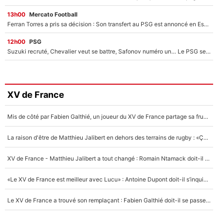
13h00
Mercato Football
Ferran Torres a pris sa décision : Son transfert au PSG est annoncé en Espagne !
12h00
PSG
Suzuki recruté, Chevalier veut se battre, Safonov numéro un… Le PSG se lance encore dans un gros chantier pour le poste de gardien de but
XV de France
Mis de côté par Fabien Galthié, un joueur du XV de France partage sa frustration : «ils ne me l’ont pas dit tout de suite»
La raison d'être de Matthieu Jalibert en dehors des terrains de rugby : «Ça m'atteint autant que si tu touches à un membre de ma famille»
XV de France - Matthieu Jalibert a tout changé : Romain Ntamack doit-il s’inquiéter pour sa place à un an de la Coupe du monde ?
«Le XV de France est meilleur avec Lucu» : Antoine Dupont doit-il s’inquiéter pour sa place ?
Le XV de France a trouvé son remplaçant : Fabien Galthié doit-il se passer d'Antoine Dupont ?