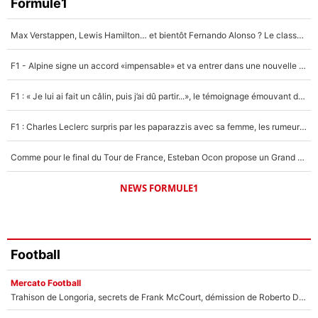
Faris Moumbagna
Formule1
4%
Max Verstappen, Lewis Hamilton… et bientôt Fernando Alonso ? Le classement des pilotes les mieux payés en Formule 1 risque de changer !
Un autre joueur
5%
F1 - Alpine signe un accord «impensable» et va entrer dans une nouvelle dimension : Grande nouvelle pour Pierre Gasly !
1645 personnes ont participé aux votes.
F1 : « Je lui ai fait un câlin, puis j’ai dû partir...», le témoignage émouvant de Max Verstappen sur sa fille
F1 : Charles Leclerc surpris par les paparazzis avec sa femme, les rumeurs étaient vraies !
Comme pour le final du Tour de France, Esteban Ocon propose un Grand Prix de Formule 1 à Paris : «Autour de l’Arc de Triomphe, ce serait génial» !
NEWS FORMULE1
Football
Mercato Football
Trahison de Longoria, secrets de Frank McCourt, démission de Roberto De Zerbi : Medhi Benatia se lâche sur son départ de l'OM et fait d'importantes révélations