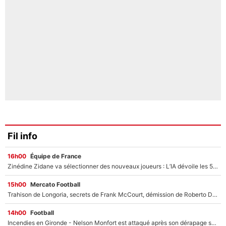
Fil info
16h00
Équipe de France
Zinédine Zidane va sélectionner des nouveaux joueurs : L’IA dévoile les 5 cracks qui pourraient rapidement le rejoindre en équipe de France !
15h00
Mercato Football
Trahison de Longoria, secrets de Frank McCourt, démission de Roberto De Zerbi : Medhi Benatia se lâche sur son départ de l'OM et fait d'importantes révélations
14h00
Football
Incendies en Gironde - Nelson Monfort est attaqué après son dérapage sur CNews : «Et lui, il prend combien pour parler dans un studio climatisé?»