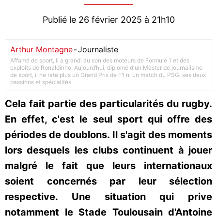
Publié le 26 février 2025 à 21h10
Arthur Montagne
-
Journaliste
Affamé de sport, il a grandi au son des moteurs de Formule 1 et des
exploits de Ronaldinho. Aujourd’hui, diplomé d'un Master de journalisme
de sport, il ne rate plus un Grand Prix de F1 ni un match du PSG, ses deux
passions et spécialités
Cela fait partie des particularités du rugby.
En effet, c'est le seul sport qui offre des
périodes de doublons. Il s'agit des moments
lors desquels les clubs continuent à jouer
malgré le fait que leurs internationaux
soient concernés par leur sélection
respective. Une situation qui prive
notamment le Stade Toulousain d'Antoine