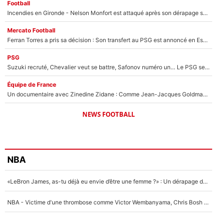
Football
Incendies en Gironde - Nelson Monfort est attaqué après son dérapage sur CNews : «Et lui, il prend combien pour parler dans un studio climatisé?»
Mercato Football
Ferran Torres a pris sa décision : Son transfert au PSG est annoncé en Espagne !
PSG
Suzuki recruté, Chevalier veut se battre, Safonov numéro un… Le PSG se lance encore dans un gros chantier pour le poste de gardien de but
Équipe de France
Un documentaire avec Zinedine Zidane : Comme Jean-Jacques Goldman et Mylène Farmer, le nouveau sélectionneur de l'équipe de France a recalé une journaliste très connue
NEWS FOOTBALL
NBA
«LeBron James, as-tu déjà eu envie d’être une femme ?» : Un dérapage de Donald Trump sur la superstar de la NBA refait surface
NBA - Victime d'une thrombose comme Victor Wembanyama, Chris Bosh prévient le Français des risques sur sa santé : «J’ai failli mourir sur le coup et j’ai été ramené à la vie»