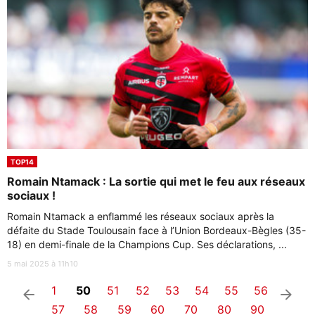
TOP14
Romain Ntamack : La sortie qui met le feu aux réseaux
sociaux !
Romain Ntamack a enflammé les réseaux sociaux après la
défaite du Stade Toulousain face à l’Union Bordeaux-Bègles (35-
18) en demi-finale de la Champions Cup. Ses déclarations, ...
5 mai 2025 à 11h10
1
50
51
52
53
54
55
56
arrow_left
arrow_right
57
58
59
60
70
80
90