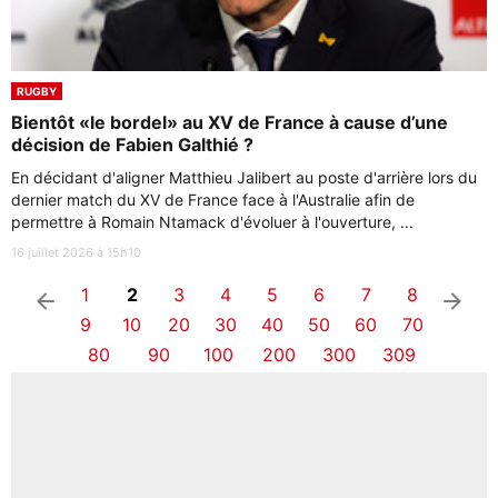
RUGBY
Bientôt «le bordel» au XV de France à cause d’une
décision de Fabien Galthié ?
En décidant d'aligner Matthieu Jalibert au poste d'arrière lors du
dernier match du XV de France face à l'Australie afin de
permettre à Romain Ntamack d'évoluer à l'ouverture, ...
16 juillet 2026 à 15h10
1
2
3
4
5
6
7
8
arrow_left
arrow_right
9
10
20
30
40
50
60
70
80
90
100
200
300
309