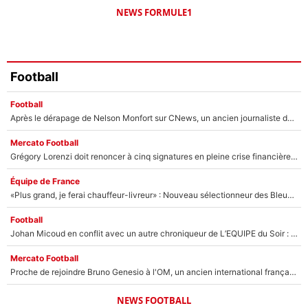
NEWS FORMULE1
Football
Football
Après le dérapage de Nelson Monfort sur CNews, un ancien journaliste de France Télévisions relance la polémique sur les incendies en Gironde
Mercato Football
Grégory Lorenzi doit renoncer à cinq signatures en pleine crise financière : L’IA propose sept noms à l’OM pour un mercato réussi... à seulement 5M€ !
Équipe de France
«Plus grand, je ferai chauffeur-livreur» : Nouveau sélectionneur des Bleus, Zinédine Zidane s’était imaginé un avenir très différent lorsqu'il était enfant
Football
Johan Micoud en conflit avec un autre chroniqueur de L’EQUIPE du Soir : «Pendant un moment, je ne les ai pas remis ensemble dans l'émission»
Mercato Football
Proche de rejoindre Bruno Genesio à l'OM, un ancien international français va finalement débarquer... sur RMC !
NEWS FOOTBALL