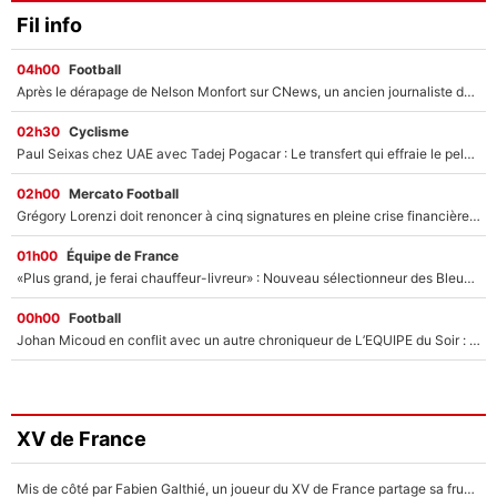
Fil info
04h00
Football
Après le dérapage de Nelson Monfort sur CNews, un ancien journaliste de France Télévisions relance la polémique sur les incendies en Gironde
02h30
Cyclisme
Paul Seixas chez UAE avec Tadej Pogacar : Le transfert qui effraie le peloton, «c’est la pire des choses qui puisse arriver»
02h00
Mercato Football
Grégory Lorenzi doit renoncer à cinq signatures en pleine crise financière : L’IA propose sept noms à l’OM pour un mercato réussi... à seulement 5M€ !
01h00
Équipe de France
«Plus grand, je ferai chauffeur-livreur» : Nouveau sélectionneur des Bleus, Zinédine Zidane s’était imaginé un avenir très différent lorsqu'il était enfant
00h00
Football
Johan Micoud en conflit avec un autre chroniqueur de L’EQUIPE du Soir : «Pendant un moment, je ne les ai pas remis ensemble dans l'émission»
XV de France
Mis de côté par Fabien Galthié, un joueur du XV de France partage sa frustration : «ils ne me l’ont pas dit tout de suite»