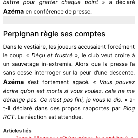
battre pour gratter chaque point »
a déclaré
Azéma
en conférence de presse.
Perpignan règle ses comptes
Dans le vestiaire, les joueurs accusaient forcément
le coup.
« Déçu et frustré
», le club veut croire à
un sauvetage in-extremis. Alors que la presse l’a
sans cesse interroger sur la peur d’une descente,
Azéma
s’est fortement agacé.
« Vous pouvez
écrire qu’on est morts si vous voulez, cela ne me
dérange pas. Ce n’est pas fini, je vous le dis.
» a-
t-il déclaré dans des propos rapportés par
Blog
RCT
. La réaction est attendue.
Articles liés
Romain Ntamack : «Qu'on crève», la punchline à la