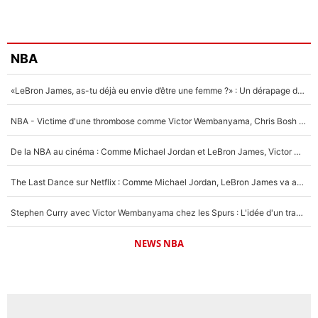
NBA
«LeBron James, as-tu déjà eu envie d’être une femme ?» : Un dérapage de Donald Trump sur la superstar de la NBA refait surface
NBA - Victime d'une thrombose comme Victor Wembanyama, Chris Bosh prévient le Français des risques sur sa santé : «J’ai failli mourir sur le coup et j’ai été ramené à la vie»
De la NBA au cinéma : Comme Michael Jordan et LeBron James, Victor Wembanyama rêve d'une carrière d'acteur !
The Last Dance sur Netflix : Comme Michael Jordan, LeBron James va avoir le droit à sa série !
Stephen Curry avec Victor Wembanyama chez les Spurs : L'idée d'un trade historique est lancée en NBA !
NEWS NBA