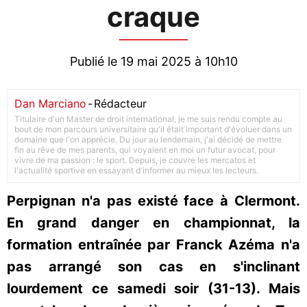
craque
Publié le 19 mai 2025 à 10h10
Dan Marciano
-
Rédacteur
Titulaire d'un Master de droit international, je me suis rendu compte au
bout de mon parcours universitaire qu'il était important d'évoluer dans un
domaine que l'on apprécie. Du jour au lendemain, j'ai décidé de mettre
fin au rêve de mes parents, qui voyaient en moi un futur avocat, pour
vivre de ma passion : le sport. Depuis, je couvre les mercatos et
l'actualité sportive en essayant d'informer au mieux les lecteurs.
Perpignan n'a pas existé face à Clermont.
En grand danger en championnat, la
formation entraînée par Franck Azéma n'a
pas arrangé son cas en s'inclinant
lourdement ce samedi soir (31-13). Mais