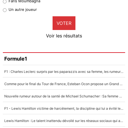
Faris Moumbagna
Pierre-Emile Hojbjerg
Un autre joueur
9%
VOTER
Neal Maupay
4%
Voir les résultats
Amine Harit
3%
Faris Moumbagna
Formule1
4%
F1 : Charles Leclerc surpris par les paparazzis avec sa femme, les rumeurs étaient vraies !
Un autre joueur
5%
Comme pour le final du Tour de France, Esteban Ocon propose un Grand Prix de Formule 1 à Paris : «Autour de l’Arc de Triomphe, ce serait génial» !
1462 personnes ont participé aux votes.
Nouvelle rumeur autour de la santé de Michael Schumacher : Sa femme Corinna sort du silence
F1 - Lewis Hamilton victime de harcèlement, la discipline qui lui a évité le pire : «J'aurais probablement mal tourné»
Lewis Hamilton : Le talent inattendu dévoilé sur les réseaux sociaux qui a impressionné Kim Kardashian pendant leurs vacances en amoureux !