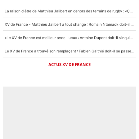
La raison d'être de Matthieu Jalibert en dehors des terrains de rugby : «Ça m'atteint autant que si tu touches à un membre de ma famille»
XV de France - Matthieu Jalibert a tout changé : Romain Ntamack doit-il s’inquiéter pour sa place à un an de la Coupe du monde ?
«Le XV de France est meilleur avec Lucu» : Antoine Dupont doit-il s’inquiéter pour sa place ?
Le XV de France a trouvé son remplaçant : Fabien Galthié doit-il se passer d'Antoine Dupont ?
ACTUS XV DE FRANCE