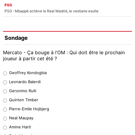
PSG
PSG : Mbappé achève le Real Madrid, le vestiaire exulte
Sondage
Mercato - Ça bouge à l’OM : Qui doit être le prochain
joueur à partir cet été ?
Geoffrey Kondogbia
Geoffrey Kondogbia
38%
Leonardo Balerdi
Leonardo Balerdi
Geronimo Rulli
32%
Quinten Timber
Geronimo Rulli
Pierre-Emile Hojbjerg
4%
Neal Maupay
Quinten Timber
Amine Harit
1%