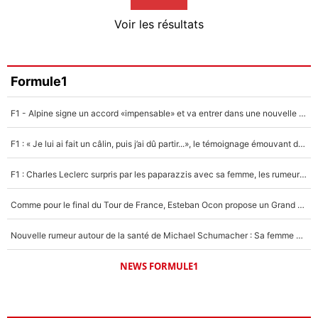
4%
Voir les résultats
Amine Harit
3%
Faris Moumbagna
Formule1
5%
F1 - Alpine signe un accord «impensable» et va entrer dans une nouvelle dimension : Grande nouvelle pour Pierre Gasly !
Un autre joueur
5%
F1 : « Je lui ai fait un câlin, puis j’ai dû partir...», le témoignage émouvant de Max Verstappen sur sa fille
1547 personnes ont participé aux votes.
F1 : Charles Leclerc surpris par les paparazzis avec sa femme, les rumeurs étaient vraies !
Comme pour le final du Tour de France, Esteban Ocon propose un Grand Prix de Formule 1 à Paris : «Autour de l’Arc de Triomphe, ce serait génial» !
Nouvelle rumeur autour de la santé de Michael Schumacher : Sa femme Corinna sort du silence
NEWS FORMULE1