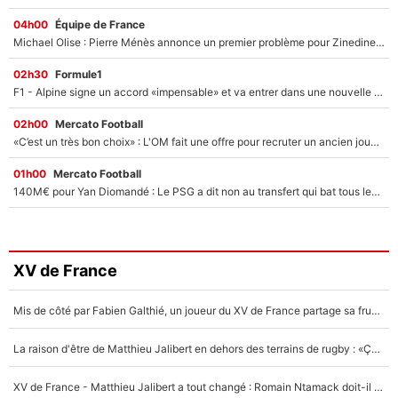
04h00
Équipe de France
Michael Olise : Pierre Ménès annonce un premier problème pour Zinedine Zidane en équipe de France
02h30
Formule1
F1 - Alpine signe un accord «impensable» et va entrer dans une nouvelle dimension : Grande nouvelle pour Pierre Gasly !
02h00
Mercato Football
«C’est un très bon choix» : L'OM fait une offre pour recruter un ancien joueur du PSG... et c'est validé dans l'After Foot !
01h00
Mercato Football
140M€ pour Yan Diomandé : Le PSG a dit non au transfert qui bat tous les records sur le mercato
XV de France
Mis de côté par Fabien Galthié, un joueur du XV de France partage sa frustration : «ils ne me l’ont pas dit tout de suite»
La raison d'être de Matthieu Jalibert en dehors des terrains de rugby : «Ça m'atteint autant que si tu touches à un membre de ma famille»
XV de France - Matthieu Jalibert a tout changé : Romain Ntamack doit-il s’inquiéter pour sa place à un an de la Coupe du monde ?