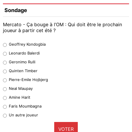
Sondage
Mercato - Ça bouge à l’OM : Qui doit être le prochain
joueur à partir cet été ?
Geoffrey Kondogbia
Geoffrey Kondogbia
38%
Leonardo Balerdi
Leonardo Balerdi
Geronimo Rulli
32%
Quinten Timber
Geronimo Rulli
Pierre-Emile Hojbjerg
5%
Neal Maupay
Quinten Timber
Amine Harit
1%
Faris Moumbagna
Pierre-Emile Hojbjerg
Un autre joueur
9%
VOTER
Neal Maupay