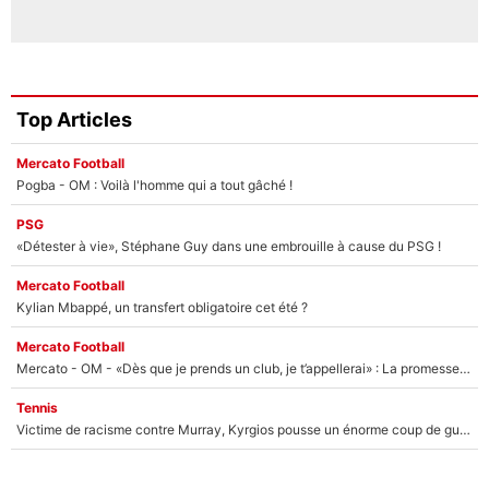
Top Articles
Mercato Football
Pogba - OM : Voilà l'homme qui a tout gâché !
PSG
«Détester à vie», Stéphane Guy dans une embrouille à cause du PSG !
Mercato Football
Kylian Mbappé, un transfert obligatoire cet été ?
Mercato Football
Mercato - OM - «Dès que je prends un club, je t’appellerai» : La promesse de Marcelino au moment de claquer la porte
Tennis
Victime de racisme contre Murray, Kyrgios pousse un énorme coup de gueule !