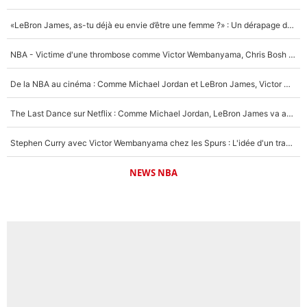
«LeBron James, as-tu déjà eu envie d’être une femme ?» : Un dérapage de Donald Trump sur la superstar de la NBA refait surface
NBA - Victime d'une thrombose comme Victor Wembanyama, Chris Bosh prévient le Français des risques sur sa santé : «J’ai failli mourir sur le coup et j’ai été ramené à la vie»
De la NBA au cinéma : Comme Michael Jordan et LeBron James, Victor Wembanyama rêve d'une carrière d'acteur !
The Last Dance sur Netflix : Comme Michael Jordan, LeBron James va avoir le droit à sa série !
Stephen Curry avec Victor Wembanyama chez les Spurs : L'idée d'un trade historique est lancée en NBA !
NEWS NBA