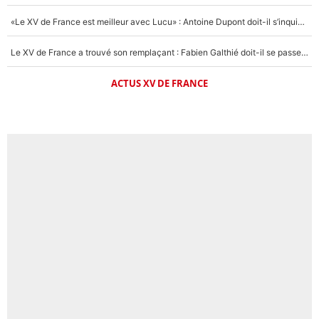
«Le XV de France est meilleur avec Lucu» : Antoine Dupont doit-il s’inquiéter pour sa place ?
Le XV de France a trouvé son remplaçant : Fabien Galthié doit-il se passer d'Antoine Dupont ?
ACTUS XV DE FRANCE