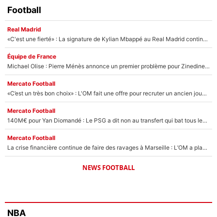
Football
Real Madrid
«C'est une fierté» : La signature de Kylian Mbappé au Real Madrid continue de régaler l'Espagne
Équipe de France
Michael Olise : Pierre Ménès annonce un premier problème pour Zinedine Zidane en équipe de France
Mercato Football
«C’est un très bon choix» : L'OM fait une offre pour recruter un ancien joueur du PSG... et c'est validé dans l'After Foot !
Mercato Football
140M€ pour Yan Diomandé : Le PSG a dit non au transfert qui bat tous les records sur le mercato
Mercato Football
La crise financière continue de faire des ravages à Marseille : L’OM a placé 12 joueurs sur le marché des transferts… et ça pourrait lui rapporter près de 100M€ !
NEWS FOOTBALL
NBA