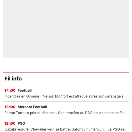
Fil info
14h00
Football
Incendies en Gironde - Nelson Monfort est attaqué après son dérapage sur CNews : «Et lui, il prend combien pour parler dans un studio climatisé?»
13h00
Mercato Football
Ferran Torres a pris sa décision : Son transfert au PSG est annoncé en Espagne !
12h00
PSG
Suzuki recruté, Chevalier veut se battre, Safonov numéro un… Le PSG se lance encore dans un gros chantier pour le poste de gardien de but