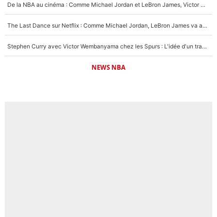
De la NBA au cinéma : Comme Michael Jordan et LeBron James, Victor Wembanyama rêve d'une carrière d'acteur !
The Last Dance sur Netflix : Comme Michael Jordan, LeBron James va avoir le droit à sa série !
Stephen Curry avec Victor Wembanyama chez les Spurs : L'idée d'un trade historique est lancée en NBA !
NEWS NBA