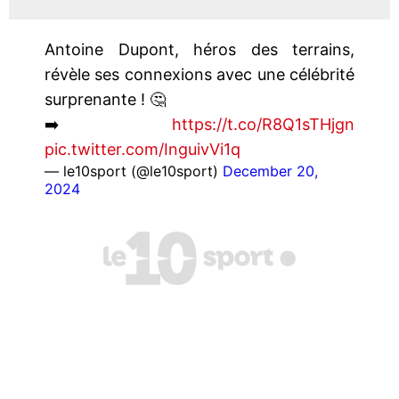
Antoine Dupont, héros des terrains,
révèle ses connexions avec une célébrité
surprenante ! 🤔
➡️
https://t.co/R8Q1sTHjgn
pic.twitter.com/InguivVi1q
— le10sport (@le10sport)
December 20,
2024