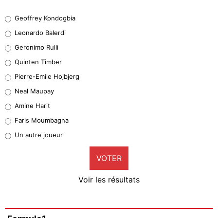
Geoffrey Kondogbia
Geoffrey Kondogbia
38%
Leonardo Balerdi
Leonardo Balerdi
Geronimo Rulli
32%
Quinten Timber
Geronimo Rulli
Pierre-Emile Hojbjerg
5%
Neal Maupay
Quinten Timber
Amine Harit
1%
Faris Moumbagna
Pierre-Emile Hojbjerg
Un autre joueur
9%
VOTER
Neal Maupay
4%
Voir les résultats
Amine Harit
3%
Faris Moumbagna