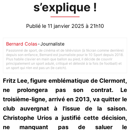
s’explique !
Publié le 11 janvier 2025 à 21h10
Bernard Colas
-
Journaliste
Passionné de sport, de cinéma et de télévision (à l’écran comme derrière)
depuis son enfance, Bernard est journaliste pour le 10 Sport depuis 2018.
Plus habile clavier en main que ballon au pied, il décide de couvrir
principalement un sport adulé, critiqué et détesté à la fois (le football) et
un sport qui n’en est pas un (le catch).
Fritz Lee, figure emblématique de Clermont,
ne prolongera pas son contrat. Le
troisième-ligne, arrivé en 2013, va quitter le
club auvergnat à l'issue de la saison.
Christophe Urios a justifié cette décision,
ne manquant pas de saluer le