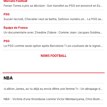
Mercato Football
Ferran Torres a pris sa décision : Son transfert au PSG est annoncé en Espagne !
PSG
Suzuki recruté, Chevalier veut se battre, Safonov numéro un… Le PSG se lance encore dans un gros chantier pour le poste de gardien de but
Équipe de France
Un documentaire avec Zinedine Zidane : Comme Jean-Jacques Goldman et Mylène Farmer, le nouveau sélectionneur de l'équipe de France a recalé une journaliste très connue
PSG
Le PSG comme seule option après Barcelone ? Les coulisses de la signature historique de Lionel Messi sont révélées au grand jour !
NEWS FOOTBALL
NBA
«LeBron James, as-tu déjà eu envie d’être une femme ?» : Un dérapage de Donald Trump sur la superstar de la NBA refait surface
NBA - Victime d'une thrombose comme Victor Wembanyama, Chris Bosh prévient le Français des risques sur sa santé : «J’ai failli mourir sur le coup et j’ai été ramené à la vie»