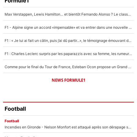
Formule1
4%
Max Verstappen, Lewis Hamilton… et bientôt Fernando Alonso ? Le classement des pilotes les mieux payés en Formule 1 risque de changer !
Un autre joueur
5%
F1 - Alpine signe un accord «impensable» et va entrer dans une nouvelle dimension : Grande nouvelle pour Pierre Gasly !
1644 personnes ont participé aux votes.
F1 : « Je lui ai fait un câlin, puis j’ai dû partir...», le témoignage émouvant de Max Verstappen sur sa fille
F1 : Charles Leclerc surpris par les paparazzis avec sa femme, les rumeurs étaient vraies !
Comme pour le final du Tour de France, Esteban Ocon propose un Grand Prix de Formule 1 à Paris : «Autour de l’Arc de Triomphe, ce serait génial» !
NEWS FORMULE1
Football
Football
Incendies en Gironde - Nelson Monfort est attaqué après son dérapage sur CNews : «Et lui, il prend combien pour parler dans un studio climatisé?»