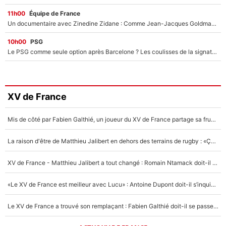
11h00
Équipe de France
Un documentaire avec Zinedine Zidane : Comme Jean-Jacques Goldman et Mylène Farmer, le nouveau sélectionneur de l'équipe de France a recalé une journaliste très connue
10h00
PSG
Le PSG comme seule option après Barcelone ? Les coulisses de la signature historique de Lionel Messi sont révélées au grand jour !
XV de France
Mis de côté par Fabien Galthié, un joueur du XV de France partage sa frustration : «ils ne me l’ont pas dit tout de suite»
La raison d'être de Matthieu Jalibert en dehors des terrains de rugby : «Ça m'atteint autant que si tu touches à un membre de ma famille»
XV de France - Matthieu Jalibert a tout changé : Romain Ntamack doit-il s’inquiéter pour sa place à un an de la Coupe du monde ?
«Le XV de France est meilleur avec Lucu» : Antoine Dupont doit-il s’inquiéter pour sa place ?
Le XV de France a trouvé son remplaçant : Fabien Galthié doit-il se passer d'Antoine Dupont ?