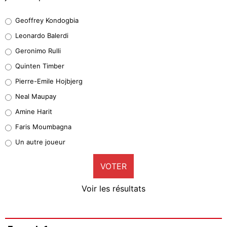
Geoffrey Kondogbia
Geoffrey Kondogbia
38%
Leonardo Balerdi
Leonardo Balerdi
Geronimo Rulli
32%
Quinten Timber
Geronimo Rulli
Pierre-Emile Hojbjerg
4%
Neal Maupay
Quinten Timber
Amine Harit
1%
Faris Moumbagna
Pierre-Emile Hojbjerg
Un autre joueur
9%
VOTER
Neal Maupay
4%
Voir les résultats
Amine Harit
3%