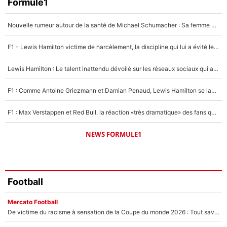
Faris Moumbagna
Formule1
4%
Nouvelle rumeur autour de la santé de Michael Schumacher : Sa femme Corinna sort du silence
Un autre joueur
5%
F1 - Lewis Hamilton victime de harcèlement, la discipline qui lui a évité le pire : «J'aurais probablement mal tourné»
1384 personnes ont participé aux votes.
Lewis Hamilton : Le talent inattendu dévoilé sur les réseaux sociaux qui a impressionné Kim Kardashian pendant leurs vacances en amoureux !
F1 : Comme Antoine Griezmann et Damian Penaud, Lewis Hamilton se lance dans le business des cartes à collectionner !
F1 : Max Verstappen et Red Bull, la réaction «très dramatique» des fans qui agace le quadruple champion du monde !
NEWS FORMULE1
Football
Mercato Football
De victime du racisme à sensation de la Coupe du monde 2026 : Tout savoir sur Zion Suzuki, le gardien qui peut mettre Lucas Chevalier à la porte au PSG !