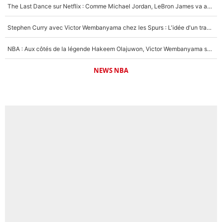
The Last Dance sur Netflix : Comme Michael Jordan, LeBron James va avoir le droit à sa série !
Stephen Curry avec Victor Wembanyama chez les Spurs : L'idée d'un trade historique est lancée en NBA !
NBA : Aux côtés de la légende Hakeem Olajuwon, Victor Wembanyama se mue en mentor pour la nouvelle génération : «Tu dois leur imposer ce standard»
NEWS NBA