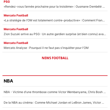
PSG
«Rendez-vous l’année prochaine pour la troisième» : Ousmane Dembélé veut détrôner le Real Madrid, voici la réaction du vestiaire du PSG !
Mercato Football
«La stratégie de l’OM est totalement contre-productive» : Comment Frank McCourt vient plomber les plans de Grégory Lorenzi dans ce mercato
Mercato Football
Zion Suzuki arrive au PSG : Un autre gardien surprise (et bien connu) avait été imaginé par Luis Campos !
Mercato Football
Mercato Analyse : Pourquoi il ne faut pas s'inquiéter pour l'OM
NEWS FOOTBALL
NBA
NBA - Victime d'une thrombose comme Victor Wembanyama, Chris Bosh prévient le Français des risques sur sa santé : «J’ai failli mourir sur le coup et j’ai été ramené à la vie»
De la NBA au cinéma : Comme Michael Jordan et LeBron James, Victor Wembanyama rêve d'une carrière d'acteur !