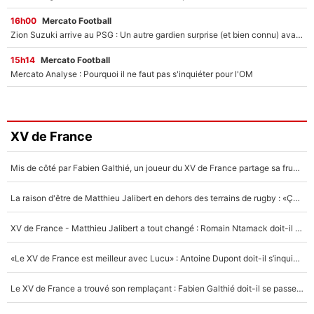
16h00
Mercato Football
Zion Suzuki arrive au PSG : Un autre gardien surprise (et bien connu) avait été imaginé par Luis Campos !
15h14
Mercato Football
Mercato Analyse : Pourquoi il ne faut pas s'inquiéter pour l'OM
XV de France
Mis de côté par Fabien Galthié, un joueur du XV de France partage sa frustration : «ils ne me l’ont pas dit tout de suite»
La raison d'être de Matthieu Jalibert en dehors des terrains de rugby : «Ça m'atteint autant que si tu touches à un membre de ma famille»
XV de France - Matthieu Jalibert a tout changé : Romain Ntamack doit-il s’inquiéter pour sa place à un an de la Coupe du monde ?
«Le XV de France est meilleur avec Lucu» : Antoine Dupont doit-il s’inquiéter pour sa place ?
Le XV de France a trouvé son remplaçant : Fabien Galthié doit-il se passer d'Antoine Dupont ?