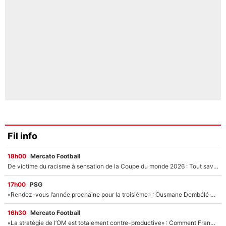
Fil info
18h00
Mercato Football
De victime du racisme à sensation de la Coupe du monde 2026 : Tout savoir sur Zion Suzuki, le gardien qui peut mettre Lucas Chevalier à la porte au PSG !
17h00
PSG
«Rendez-vous l’année prochaine pour la troisième» : Ousmane Dembélé veut détrôner le Real Madrid, voici la réaction du vestiaire du PSG !
16h30
Mercato Football
«La stratégie de l’OM est totalement contre-productive» : Comment Frank McCourt vient plomber les plans de Grégory Lorenzi dans ce mercato