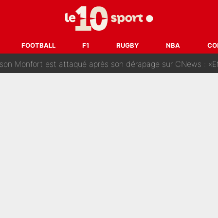
des nouveaux joueurs : L’IA dévoile les 5 cracks qui pourraient rapidem
nk McCourt, démission de Roberto De Zerbi : Medhi Benatia se lâche sur son dépar
FOOTBALL
F1
RUGBY
NBA
CO
fort est attaqué après son dérapage sur CNews : «Et lui, il prend combie
ision : Son transfert au PSG est annoncé en Espagne !
se battre, Safonov numéro un… Le PSG se lance encore dans un gros ch