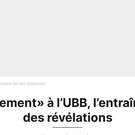
raîneur fait des révélations
ment» à l’UBB, l’entraî
des révélations