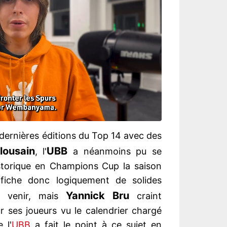
dernières éditions du Top 14 avec des
lousain
UBB
, l'
a néanmoins pu se
istorique en Champions Cup la saison
ffiche donc logiquement de solides
Yannick
Bru
à venir, mais
craint
ses joueurs vu le calendrier chargé
 l'
UBB
a fait le point à ce sujet en