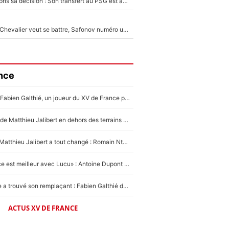
Ferran Torres a pris sa décision : Son transfert au PSG est annoncé en Espagne !
Suzuki recruté, Chevalier veut se battre, Safonov numéro un… Le PSG se lance encore dans un gros chantier pour le poste de gardien de but
nce
Mis de côté par Fabien Galthié, un joueur du XV de France partage sa frustration : «ils ne me l’ont pas dit tout de suite»
La raison d'être de Matthieu Jalibert en dehors des terrains de rugby : «Ça m'atteint autant que si tu touches à un membre de ma famille»
XV de France - Matthieu Jalibert a tout changé : Romain Ntamack doit-il s’inquiéter pour sa place à un an de la Coupe du monde ?
«Le XV de France est meilleur avec Lucu» : Antoine Dupont doit-il s’inquiéter pour sa place ?
Le XV de France a trouvé son remplaçant : Fabien Galthié doit-il se passer d'Antoine Dupont ?
ACTUS XV DE FRANCE