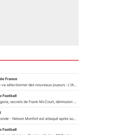
 de France
Zinédine Zidane va sélectionner des nouveaux joueurs : L’IA dévoile les 5 cracks qui pourraient rapidement le rejoindre en équipe de France !
 Football
Trahison de Longoria, secrets de Frank McCourt, démission de Roberto De Zerbi : Medhi Benatia se lâche sur son départ de l'OM et fait d'importantes révélations
l
Incendies en Gironde - Nelson Monfort est attaqué après son dérapage sur CNews : «Et lui, il prend combien pour parler dans un studio climatisé?»
 Football