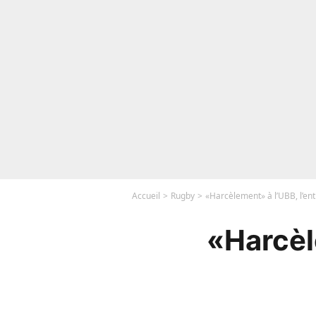
Accueil
Rugby
«Harcèlement» à l’UBB, l’ent
«Harcèle