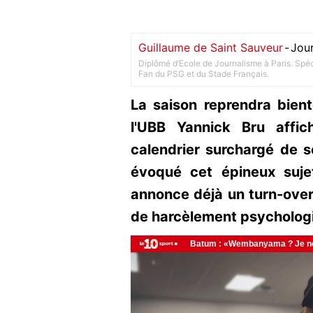
Guillaume de Saint Sauveur
-
Jour
Diplômé d’Ecole de Journalisme à Paris. Spéci
Fan du PSG et du Stade Français.
La saison reprendra bient
l'UBB Yannick Bru affi
calendrier surchargé de s
évoqué cet épineux suje
annonce déjà un turn-over 
de harcèlement psychologi