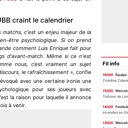
UBB craint le calendrier
 matchs, c'est un enjeu majeur de la
n-être psychologique. Si on prend
ande comment Luis Enrique fait pour
ngs d'avant-match. Même si ce n'est
Fil info
me nous, c’est vraiment un sujet
iscours, le rafraîchissement
», confie
16h00
Équipe
rs évoqué avec une certaine ironie une
ychologique pour ses joueurs avec
15h00
Mercato
st la raison pour laquelle il annonce
is à venir.
14h00
Footbal
13h00
Mercato