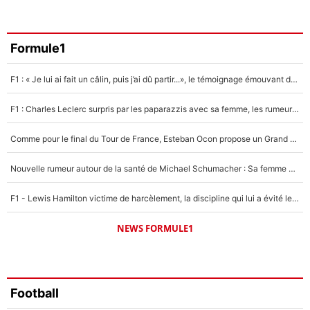
Amine Harit
3%
Faris Moumbagna
Formule1
5%
F1 : « Je lui ai fait un câlin, puis j’ai dû partir...», le témoignage émouvant de Max Verstappen sur sa fille
Un autre joueur
5%
F1 : Charles Leclerc surpris par les paparazzis avec sa femme, les rumeurs étaient vraies !
1519 personnes ont participé aux votes.
Comme pour le final du Tour de France, Esteban Ocon propose un Grand Prix de Formule 1 à Paris : «Autour de l’Arc de Triomphe, ce serait génial» !
Nouvelle rumeur autour de la santé de Michael Schumacher : Sa femme Corinna sort du silence
F1 - Lewis Hamilton victime de harcèlement, la discipline qui lui a évité le pire : «J'aurais probablement mal tourné»
NEWS FORMULE1
Football