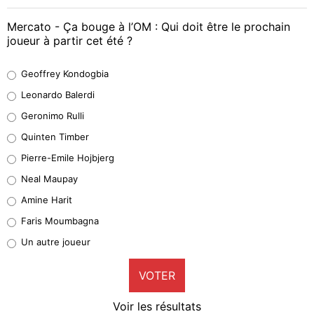
Mercato - Ça bouge à l’OM : Qui doit être le prochain
joueur à partir cet été ?
Geoffrey Kondogbia
Geoffrey Kondogbia
38%
Leonardo Balerdi
Leonardo Balerdi
Geronimo Rulli
32%
Quinten Timber
Geronimo Rulli
Pierre-Emile Hojbjerg
5%
Neal Maupay
Quinten Timber
Amine Harit
1%
Faris Moumbagna
Pierre-Emile Hojbjerg
Un autre joueur
9%
VOTER
Neal Maupay
4%
Voir les résultats