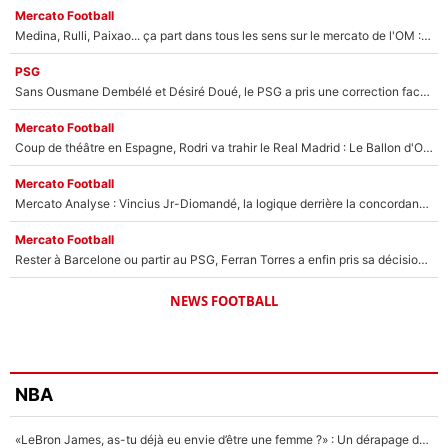
Mercato Football
Medina, Rulli, Paixao... ça part dans tous les sens sur le mercato de l'OM : Frank McCourt va enfin récupérer l'argent qu'il attend ?
PSG
Sans Ousmane Dembélé et Désiré Doué, le PSG a pris une correction face à Majorque : Luis Enrique attend avec impatience des renforts !
Mercato Football
Coup de théâtre en Espagne, Rodri va trahir le Real Madrid : Le Ballon d'Or a choisi de signer au FC Barcelone !
Mercato Football
Mercato Analyse : Vincius Jr-Diomandé, la logique derrière la concordance des temps
Mercato Football
Rester à Barcelone ou partir au PSG, Ferran Torres a enfin pris sa décision : La course contre la montre est lancée !
NEWS FOOTBALL
NBA
«LeBron James, as-tu déjà eu envie d’être une femme ?» : Un dérapage de Donald Trump sur la superstar de la NBA refait surface