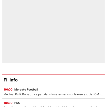
Fil info
19h00
Mercato Football
Medina, Rulli, Paixao... ça part dans tous les sens sur le mercato de l'OM : Frank McCourt va enfin récupérer l'argent qu'il attend ?
18h30
PSG