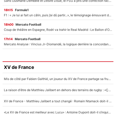
Sans Ousmane Dembélé et Désiré Doué, le PSG a pris une correction face à Majorque : Luis Enrique attend avec impatience des renforts !
18h15
Formule1
F1 : « Je lui ai fait un câlin, puis j’ai dû partir...», le témoignage émouvant de Max Verstappen sur sa fille
18h00
Mercato Football
Coup de théâtre en Espagne, Rodri va trahir le Real Madrid : Le Ballon d'Or a choisi de signer au FC Barcelone !
17h14
Mercato Football
Mercato Analyse : Vincius Jr-Diomandé, la logique derrière la concordance des temps
XV de France
Mis de côté par Fabien Galthié, un joueur du XV de France partage sa frustration : «ils ne me l’ont pas dit tout de suite»
La raison d'être de Matthieu Jalibert en dehors des terrains de rugby : «Ça m'atteint autant que si tu touches à un membre de ma famille»
XV de France - Matthieu Jalibert a tout changé : Romain Ntamack doit-il s’inquiéter pour sa place à un an de la Coupe du monde ?
«Le XV de France est meilleur avec Lucu» : Antoine Dupont doit-il s’inquiéter pour sa place ?