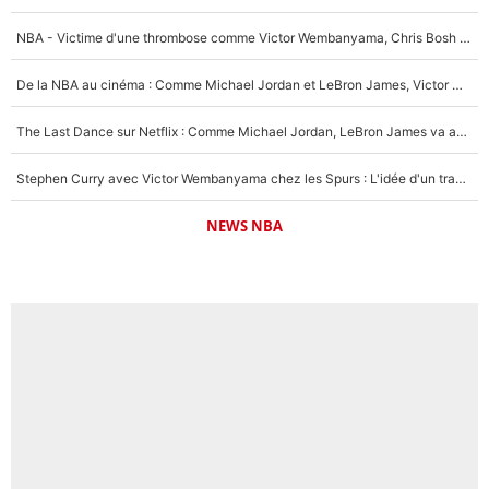
NBA - Victime d'une thrombose comme Victor Wembanyama, Chris Bosh prévient le Français des risques sur sa santé : «J’ai failli mourir sur le coup et j’ai été ramené à la vie»
De la NBA au cinéma : Comme Michael Jordan et LeBron James, Victor Wembanyama rêve d'une carrière d'acteur !
The Last Dance sur Netflix : Comme Michael Jordan, LeBron James va avoir le droit à sa série !
Stephen Curry avec Victor Wembanyama chez les Spurs : L'idée d'un trade historique est lancée en NBA !
NEWS NBA