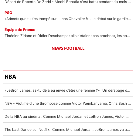
Départ de Roberto De Zerbi - Medhi Benatia s'est battu pendant six mois pour le retenir à l'OM, le PSG a été le naufrage de trop : «Je pars avec toi»
PSG
«Admets que tu t'es trompé sur Lucas Chevalier !» : Le débat sur le gardien du PSG vire au clash à l'After Foot
Équipe de France
Zinédine Zidane et Didier Deschamps : «Ils n’étaient pas proches», les confidences d’un membre de l’équipe de France 1998 sur leur relation spéciale
NEWS FOOTBALL
NBA
«LeBron James, as-tu déjà eu envie d’être une femme ?» : Un dérapage de Donald Trump sur la superstar de la NBA refait surface
NBA - Victime d'une thrombose comme Victor Wembanyama, Chris Bosh prévient le Français des risques sur sa santé : «J’ai failli mourir sur le coup et j’ai été ramené à la vie»
De la NBA au cinéma : Comme Michael Jordan et LeBron James, Victor Wembanyama rêve d'une carrière d'acteur !
The Last Dance sur Netflix : Comme Michael Jordan, LeBron James va avoir le droit à sa série !