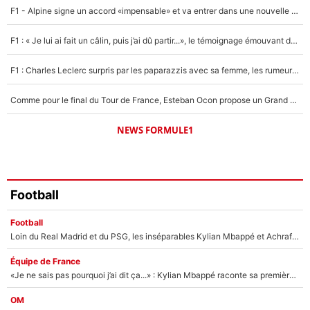
5%
F1 - Alpine signe un accord «impensable» et va entrer dans une nouvelle dimension : Grande nouvelle pour Pierre Gasly !
1620 personnes ont participé aux votes.
F1 : « Je lui ai fait un câlin, puis j’ai dû partir...», le témoignage émouvant de Max Verstappen sur sa fille
F1 : Charles Leclerc surpris par les paparazzis avec sa femme, les rumeurs étaient vraies !
Comme pour le final du Tour de France, Esteban Ocon propose un Grand Prix de Formule 1 à Paris : «Autour de l’Arc de Triomphe, ce serait génial» !
NEWS FORMULE1
Football
Football
Loin du Real Madrid et du PSG, les inséparables Kylian Mbappé et Achraf Hakimi changent d'équipe le temps d'une journée !
Équipe de France
«Je ne sais pas pourquoi j’ai dit ça...» : Kylian Mbappé raconte sa première rencontre avec Zinédine Zidane (et c’est très drôle)
OM