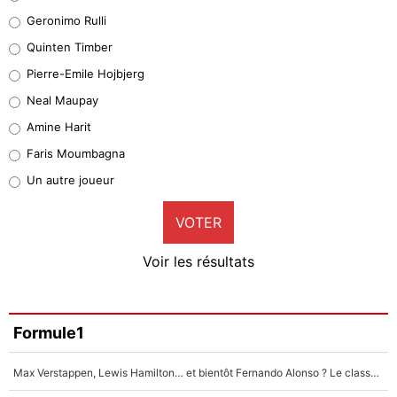
Leonardo Balerdi
Geronimo Rulli
32%
Quinten Timber
Geronimo Rulli
Pierre-Emile Hojbjerg
5%
Neal Maupay
Quinten Timber
Amine Harit
1%
Faris Moumbagna
Pierre-Emile Hojbjerg
Un autre joueur
9%
VOTER
Neal Maupay
4%
Voir les résultats
Amine Harit
3%
Faris Moumbagna
Formule1
4%
Max Verstappen, Lewis Hamilton… et bientôt Fernando Alonso ? Le classement des pilotes les mieux payés en Formule 1 risque de changer !
Un autre joueur