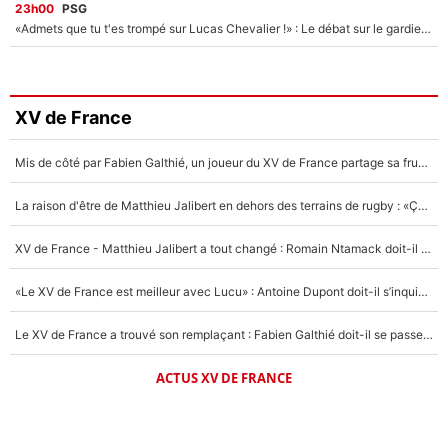
23h00
PSG
«Admets que tu t'es trompé sur Lucas Chevalier !» : Le débat sur le gardien du PSG vire au clash à l'After Foot
XV de France
Mis de côté par Fabien Galthié, un joueur du XV de France partage sa frustration : «ils ne me l’ont pas dit tout de suite»
La raison d'être de Matthieu Jalibert en dehors des terrains de rugby : «Ça m'atteint autant que si tu touches à un membre de ma famille»
XV de France - Matthieu Jalibert a tout changé : Romain Ntamack doit-il s’inquiéter pour sa place à un an de la Coupe du monde ?
«Le XV de France est meilleur avec Lucu» : Antoine Dupont doit-il s’inquiéter pour sa place ?
Le XV de France a trouvé son remplaçant : Fabien Galthié doit-il se passer d'Antoine Dupont ?
ACTUS XV DE FRANCE