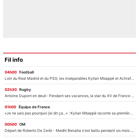
Fil info
04h00
Football
Loin du Real Madrid et du PSG, les inséparables Kylian Mbappé et Achraf Hakimi changent d'équipe le temps d'une journée !
02h30
Rugby
Antoine Dupont en deuil : Pendant ses vacances, la star du XV de France a perdu sa grand-mère
01h00
Équipe de France
«Je ne sais pas pourquoi j’ai dit ça...» : Kylian Mbappé raconte sa première rencontre avec Zinédine Zidane (et c’est très drôle)
00h00
OM
Départ de Roberto De Zerbi - Medhi Benatia s'est battu pendant six mois pour le retenir à l'OM, le PSG a été le naufrage de trop : «Je pars avec toi»