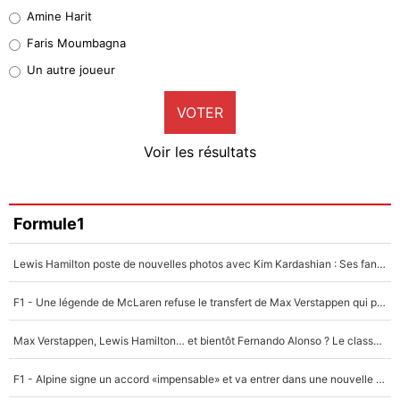
Quinten Timber
Amine Harit
1%
Faris Moumbagna
Pierre-Emile Hojbjerg
Un autre joueur
9%
VOTER
Neal Maupay
4%
Voir les résultats
Amine Harit
3%
Faris Moumbagna
Formule1
4%
Lewis Hamilton poste de nouvelles photos avec Kim Kardashian : Ses fans le voient déjà redevenir champion du monde de F1 grâce à elle !
Un autre joueur
5%
F1 - Une légende de McLaren refuse le transfert de Max Verstappen qui pourrait «faire des vagues» et plomber l'ambiance dans l'équipe
1712 personnes ont participé aux votes.
Max Verstappen, Lewis Hamilton… et bientôt Fernando Alonso ? Le classement des pilotes les mieux payés en Formule 1 risque de changer !
F1 - Alpine signe un accord «impensable» et va entrer dans une nouvelle dimension : Grande nouvelle pour Pierre Gasly !