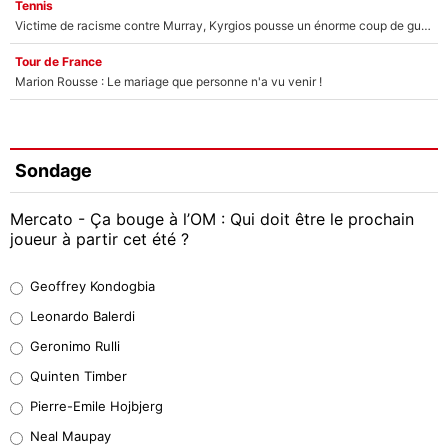
Tennis
Victime de racisme contre Murray, Kyrgios pousse un énorme coup de gueule !
Tour de France
Marion Rousse : Le mariage que personne n'a vu venir !
Sondage
Mercato - Ça bouge à l’OM : Qui doit être le prochain
joueur à partir cet été ?
Geoffrey Kondogbia
Geoffrey Kondogbia
38%
Leonardo Balerdi
Leonardo Balerdi
Geronimo Rulli
32%
Quinten Timber
Geronimo Rulli
Pierre-Emile Hojbjerg
5%
Neal Maupay