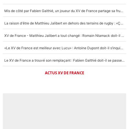
Mis de côté par Fabien Galthié, un joueur du XV de France partage sa frustration : «ils ne me l’ont pas dit tout de suite»
La raison d'être de Matthieu Jalibert en dehors des terrains de rugby : «Ça m'atteint autant que si tu touches à un membre de ma famille»
XV de France - Matthieu Jalibert a tout changé : Romain Ntamack doit-il s’inquiéter pour sa place à un an de la Coupe du monde ?
«Le XV de France est meilleur avec Lucu» : Antoine Dupont doit-il s’inquiéter pour sa place ?
Le XV de France a trouvé son remplaçant : Fabien Galthié doit-il se passer d'Antoine Dupont ?
ACTUS XV DE FRANCE