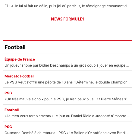
F1 : « Je lui ai fait un câlin, puis j’ai dû partir...», le témoignage émouvant de Max Verstappen sur sa fille
NEWS FORMULE1
Football
Équipe de France
Un joueur snobé par Didier Deschamps à un gros coup à jouer en équipe de France : Zinedine Zidane a trouvé son numéro 9 ?
Mercato Football
Le PSG veut s'offrir une pépite de 16 ans : Déterminé, le double champion d'Europe en titre est prêt à lâcher 40M€ pour celui que l'on compare déjà à Vinicius Jr !
PSG
«Un très mauvais choix pour le PSG, je n’en peux plus…» : Pierre Ménès s’est complètement trompé avec Luis Enrique et ces déclarations le prouvent !
Football
«Je m’en veux terriblement» : Le jour où Daniel Riolo a «raconté n’importe quoi» dans l'After Foot !
PSG
Ousmane Dembélé de retour au PSG : Le Ballon d’Or s’affiche avec Bradley Barcola en plein cœur du feuilleton sur son départ !