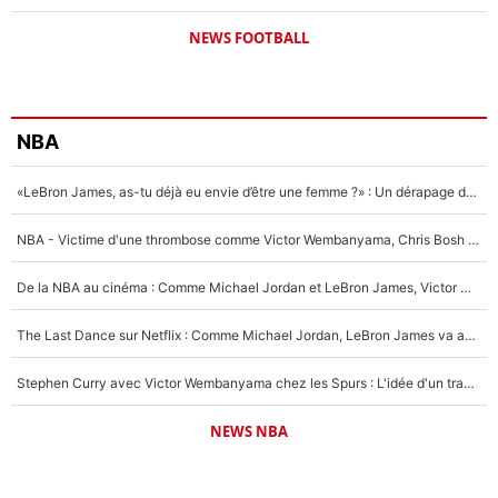
NEWS FOOTBALL
NBA
«LeBron James, as-tu déjà eu envie d’être une femme ?» : Un dérapage de Donald Trump sur la superstar de la NBA refait surface
NBA - Victime d'une thrombose comme Victor Wembanyama, Chris Bosh prévient le Français des risques sur sa santé : «J’ai failli mourir sur le coup et j’ai été ramené à la vie»
De la NBA au cinéma : Comme Michael Jordan et LeBron James, Victor Wembanyama rêve d'une carrière d'acteur !
The Last Dance sur Netflix : Comme Michael Jordan, LeBron James va avoir le droit à sa série !
Stephen Curry avec Victor Wembanyama chez les Spurs : L'idée d'un trade historique est lancée en NBA !
NEWS NBA