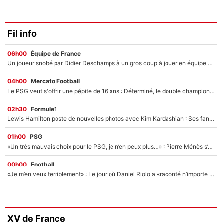
Fil info
06h00
Équipe de France
Un joueur snobé par Didier Deschamps à un gros coup à jouer en équipe de France : Zinedine Zidane a trouvé son numéro 9 ?
04h00
Mercato Football
Le PSG veut s'offrir une pépite de 16 ans : Déterminé, le double champion d'Europe en titre est prêt à lâcher 40M€ pour celui que l'on compare déjà à Vinicius Jr !
02h30
Formule1
Lewis Hamilton poste de nouvelles photos avec Kim Kardashian : Ses fans le voient déjà redevenir champion du monde de F1 grâce à elle !
01h00
PSG
«Un très mauvais choix pour le PSG, je n’en peux plus…» : Pierre Ménès s’est complètement trompé avec Luis Enrique et ces déclarations le prouvent !
00h00
Football
«Je m’en veux terriblement» : Le jour où Daniel Riolo a «raconté n’importe quoi» dans l'After Foot !
XV de France